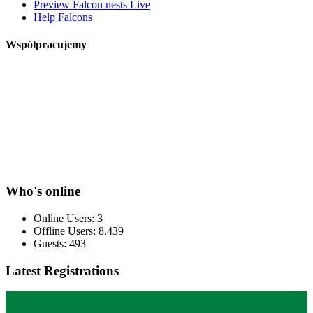
Preview Falcon nests Live
Help Falcons
Współpracujemy
Who's online
Online Users: 3
Offline Users: 8.439
Guests: 493
Latest Registrations