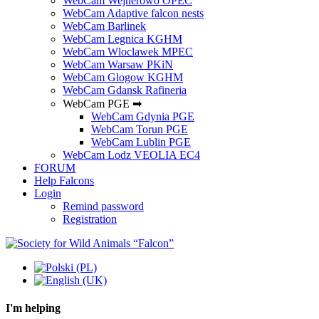
WebCam Wejherowo OPEC
WebCam Adaptive falcon nests
WebCam Barlinek
WebCam Legnica KGHM
WebCam Wloclawek MPEC
WebCam Warsaw PKiN
WebCam Glogow KGHM
WebCam Gdansk Rafineria
WebCam PGE ➡
WebCam Gdynia PGE
WebCam Torun PGE
WebCam Lublin PGE
WebCam Lodz VEOLIA EC4
FORUM
Help Falcons
Login
Remind password
Registration
I'm helping