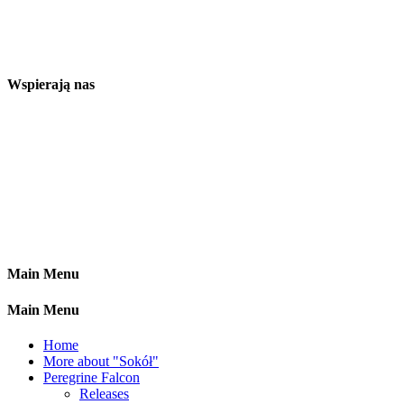
Wspierają nas
Main Menu
Main Menu
Home
More about "Sokół"
Peregrine Falcon
Releases