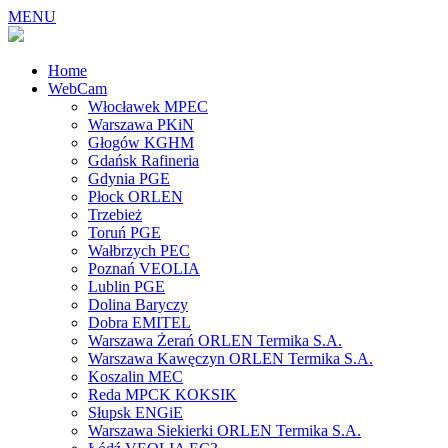
MENU
Home
WebCam
Włocławek MPEC
Warszawa PKiN
Głogów KGHM
Gdańsk Rafineria
Gdynia PGE
Płock ORLEN
Trzebież
Toruń PGE
Wałbrzych PEC
Poznań VEOLIA
Lublin PGE
Dolina Baryczy
Dobra EMITEL
Warszawa Żerań ORLEN Termika S.A.
Warszawa Kawęczyn ORLEN Termika S.A.
Koszalin MEC
Reda MPCK KOKSIK
Słupsk ENGiE
Warszawa Siekierki ORLEN Termika S.A.