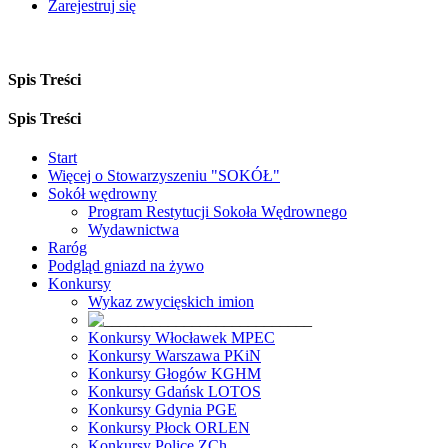
Zarejestruj się
Spis Treści
Spis Treści
Start
Więcej o Stowarzyszeniu "SOKÓŁ"
Sokół wędrowny
Program Restytucji Sokoła Wędrownego
Wydawnictwa
Raróg
Podgląd gniazd na żywo
Konkursy
Wykaz zwycięskich imion
Konkursy Włocławek MPEC
Konkursy Warszawa PKiN
Konkursy Głogów KGHM
Konkursy Gdańsk LOTOS
Konkursy Gdynia PGE
Konkursy Płock ORLEN
Konkursy Police ZCh