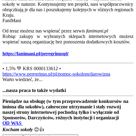
sokoły w naturze. Kontynuujemy ten projekt, nasi współpracownicy
obrączkują je dla nas i poszukujemy kolejnych w różnych regionach
Kraju.
FaniMani
Od teraz możesz nas wspierać przez serwis
fanimani.pl
Robiąc zakupy w wybranych sklepach internetowych możesz
wspierać naszą organizację bez ponoszenia dodatkowych kosztów.
https://fanimani.pl/peregrinuspl/
• 1,5% 💚 KRS 0000133612 •
https://www.peregrinus.pl/pl/pomoc-sokolom/darowizna
Warto wiedzieć, że...
...nasza praca to także wydatki
Pieniądze na obsługę (w tym przeprowadzenie konkursów na
imiona dla sokołów), całoroczne utrzymanie i stały rozwój
naszej strony internetowej pochodzą tylko i wyłącznie od
Sponsorów, Darczyńców, różnych instytucji i organizacji
OD WAS
Kocham sokoły
😊👍