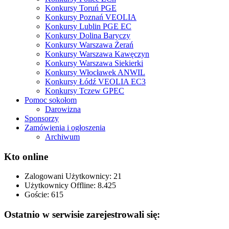
Konkursy Toruń PGE
Konkursy Poznań VEOLIA
Konkursy Lublin PGE EC
Konkursy Dolina Baryczy
Konkursy Warszawa Żerań
Konkursy Warszawa Kawęczyn
Konkursy Warszawa Siekierki
Konkursy Włocławek ANWIL
Konkursy Łódź VEOLIA EC3
Konkursy Tczew GPEC
Pomoc sokołom
Darowizna
Sponsorzy
Zamówienia i ogłoszenia
Archiwum
Kto online
Zalogowani Użytkownicy:
21
Użytkownicy Offline: 8.425
Goście:
615
Ostatnio w serwisie zarejestrowali się: