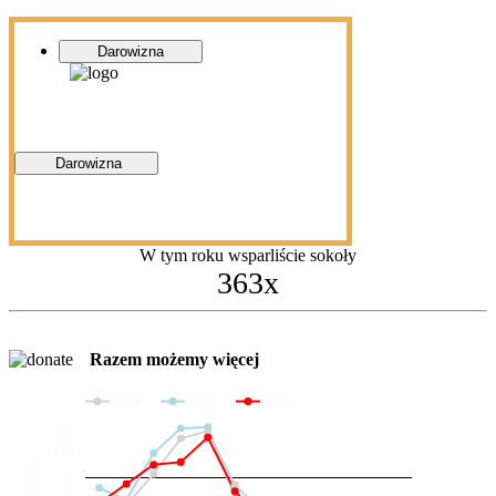
Darowizna
Darowizna
W tym roku wsparliście sokoły
363x
Razem możemy więcej
2024
2025
2026
200
100
Darowizny
36
20