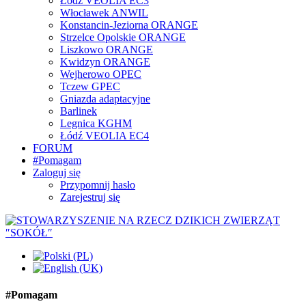
Łódź VEOLIA EC3
Włocławek ANWIL
Konstancin-Jeziorna ORANGE
Strzelce Opolskie ORANGE
Liszkowo ORANGE
Kwidzyn ORANGE
Wejherowo OPEC
Tczew GPEC
Gniazda adaptacyjne
Barlinek
Legnica KGHM
Łódź VEOLIA EC4
FORUM
#Pomagam
Zaloguj się
Przypomnij hasło
Zarejestruj się
#Pomagam