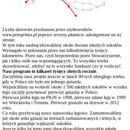
10
5
0
01
02
03
04
05
06
07
08
09
10
11
12
Miesiąc
Liczba darowizn przekazana przez użytkowników
www.peregrinus.pl poprzez serwisy płatnicze udostępnione na tej
stronie.
W tym roku zaobrączkowaliśmy około dwustu młodych sokołów.
Wymagało to pokonania przez nas kilkudziesięciu tysięcy
kilometrów. Przez nas, czyli bezpośrednio przez Stowarzyszenie,
jak i kilku osób nas wspomagających. To wszystko trzeba
skoordynować, zdobyć na to wszystko fundusze czy je rozliczyć.
Nasz program to kilkaset tysięcy złotych rocznie
.
Zaczęliśmy nasz projekt jeszcze w latach 90-tych ubiegłego wieku,
gdy w Polsce nie było ani jednego gniazda.
Wypuściliśmy na wolność około 1 500 młodych sokołów w wyniku
tego zaczęły powstawać pierwsze gniazda w Polsce.
Pierwsza próba lęgu na PKiN w 1998, pierwsze udane lęgi w 1999
we Włocławku i Toruniu. Pierwsze gniazdo na drzewie w 2012
roku.
Co roku przybywają nowe stanowiska lęgowe. Zamontowaliśmy
już około setki gniazd na terenach zurbanizowanych i leśnych, w
których gniazduje większość sokołów.
Jeszcze kilka lat temu sami obrączkowaliśmy wszystkie młode