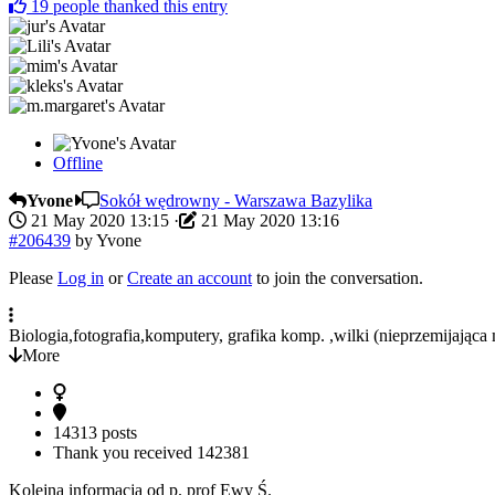
19
people thanked this entry
Offline
Yvone
Sokół wędrowny - Warszawa Bazylika
21 May 2020 13:15
·
21 May 2020 13:16
#206439
by
Yvone
Please
Log in
or
Create an account
to join the conversation.
Biologia,fotografia,komputery, grafika komp. ,wilki (nieprzemijająca 
More
14313 posts
Thank you received
142381
Kolejna informacja od p. prof Ewy Ś.