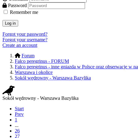
Password
Remember me
Log in
Forgot your password?
Forgot your username?
Create an account
Forum
Falco peregrinus - FORUM
Falco peregrinus - inne gniazda w Polsce oraz obserwacje w na
Warszawa i okolice
Sokół wędrowny - Warszawa Bazylika
Sokół wędrowny - Warszawa Bazylika
Start
Prev
1
...
26
27