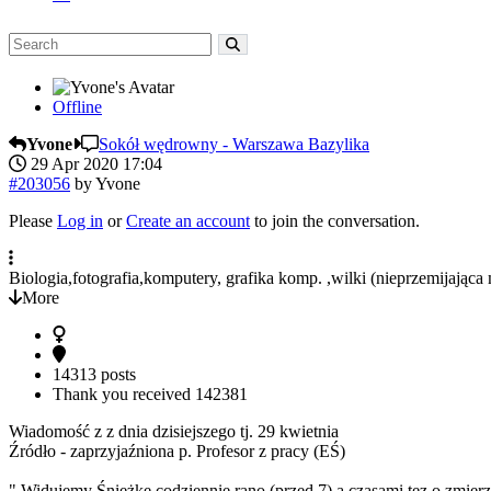
Offline
Yvone
Sokół wędrowny - Warszawa Bazylika
29 Apr 2020 17:04
#203056
by
Yvone
Please
Log in
or
Create an account
to join the conversation.
Biologia,fotografia,komputery, grafika komp. ,wilki (nieprzemijająca 
More
14313 posts
Thank you received
142381
Wiadomość z z dnia dzisiejszego tj. 29 kwietnia
Źródło - zaprzyjaźniona p. Profesor z pracy (EŚ)
" Widujemy Śnieżkę codziennie rano (przed 7) a czasami tez o zmier