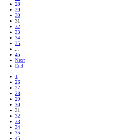
28
29
30
31
32
33
34
35
...
45
Next
End
1
26
27
28
29
30
31
32
33
34
35
45