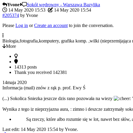
Yvone
Sokół wędrowny - Warszawa Bazylika
14 May 2020 15:53
·
14 May 2020 15:54
#205374
by
Yvone
Please
Log in
or
Create an account
to join the conversation.
Biologia,fotografia,komputery, grafika komp. ,wilki (nieprzemijająca 
More
14313 posts
Thank you received
142381
14maja 2020
Informacja (mail) znów z rąk p. prof. Ewy Ś
(...) Sokolica Sniezka jeszcze dzis rano pozowała na wiezy
Wynika z tego iz nieprzyjazna aura, : zimno i deszcze zatrzymały soko
Są rzeczy, które albo rozumie się w lot, nawet bez słów, 
Last edit: 14 May 2020 15:54 by
Yvone
.