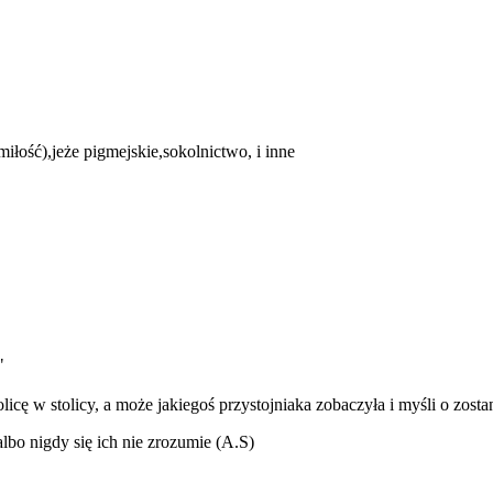
miłość),jeże pigmejskie,sokolnictwo, i inne
"
licę w stolicy, a może jakiegoś przystojniaka zobaczyła i myśli o zosta
albo nigdy się ich nie zrozumie (A.S)