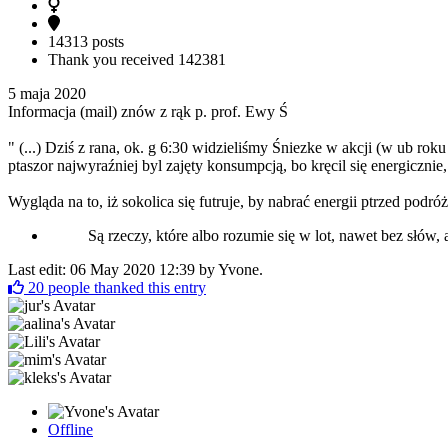
14313 posts
Thank you received
142381
5 maja 2020
Informacja (mail) znów z rąk p. prof. Ewy Ś
" (...) Dziś z rana, ok. g 6:30 widzieliśmy Śniezke w akcji (w ub roku
ptaszor najwyraźniej byl zajęty konsumpcją, bo kręcil się energiczni
Wygląda na to, iż sokolica się futruje, by nabrać energii ptrzed podró
Są rzeczy, które albo rozumie się w lot, nawet bez słów, 
Last edit: 06 May 2020 12:39 by
Yvone
.
20
people thanked this entry
Offline