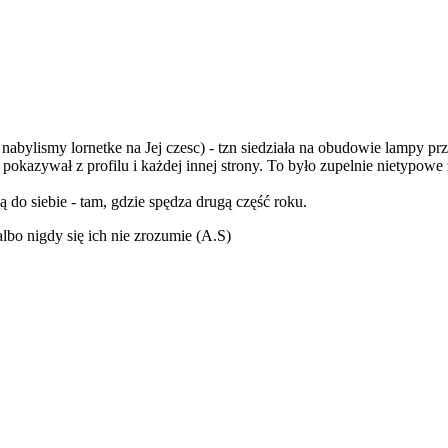
 nabylismy lornetke na Jej czesc) - tzn siedziała na obudowie lampy prz
e, pokazywał z profilu i każdej innej strony. To było zupelnie nietypo
żą do siebie - tam, gdzie spędza drugą część roku.
albo nigdy się ich nie zrozumie (A.S)