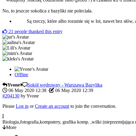
No, to jeszcze sokolica z bazyliki nie poleciała.
Są rzeczy, które albo rozumie się w lot, nawet bez słów, 
21
people thanked this entry
Offline
Yvone
Sokół wędrowny - Warszawa Bazylika
06 May 2020 12:38
·
06 May 2020 12:39
#204130
by
Yvone
Please
Log in
or
Create an account
to join the conversation.
Biologia,fotografia,komputery, grafika komp. ,wilki (nieprzemijająca 
More