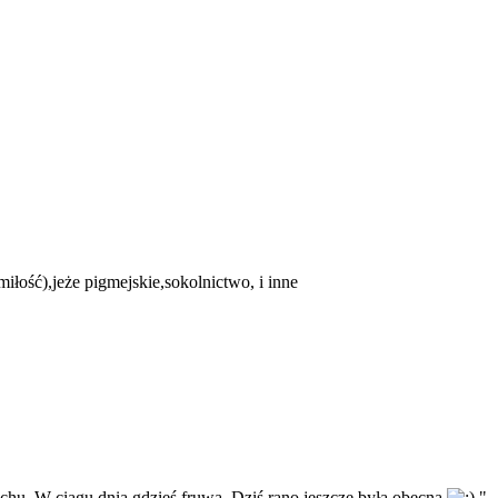
miłość),jeże pigmejskie,sokolnictwo, i inne
zchu. W ciągu dnia gdzieś fruwa. Dziś rano jeszcze była obecna
"