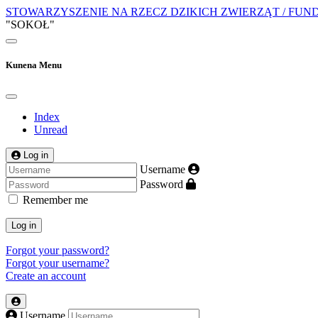
STOWARZYSZENIE NA RZECZ DZIKICH ZWIERZĄT / FUN
"SOKOŁ"
Kunena Menu
Index
Unread
Log in
Username
Password
Remember me
Log in
Forgot your password?
Forgot your username?
Create an account
Username