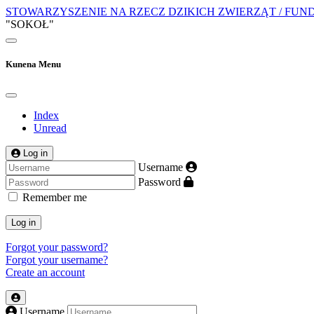
STOWARZYSZENIE NA RZECZ DZIKICH ZWIERZĄT / FUN
"SOKOŁ"
Kunena Menu
Index
Unread
Log in
Username
Password
Remember me
Log in
Forgot your password?
Forgot your username?
Create an account
Username