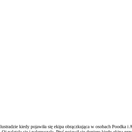
ustradzie kiedy pojawiła się ekipa obrączkująca w osobach Poodka i A
 Oj nalatała się i nakrzyczała. Ptyś pojawił się dopiero kiedy ekipa prz