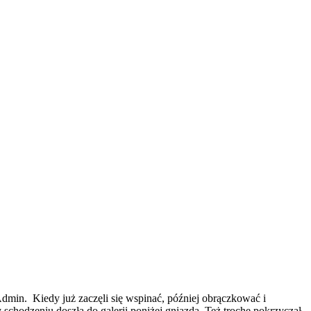
dmin. Kiedy już zaczęli się wspinać, później obrączkować i
y schodzeniu doszła do galerii poniżej gniazda. Też trochę pokrzyczał