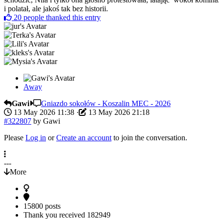
i polatał, ale jakoś tak bez historii.
20
people thanked this entry
Away
Gawi
Gniazdo sokołów - Koszalin MEC - 2026
13 May 2026 11:38
·
13 May 2026 21:18
#322807
by
Gawi
Please
Log in
or
Create an account
to join the conversation.
---
More
15800 posts
Thank you received
182949