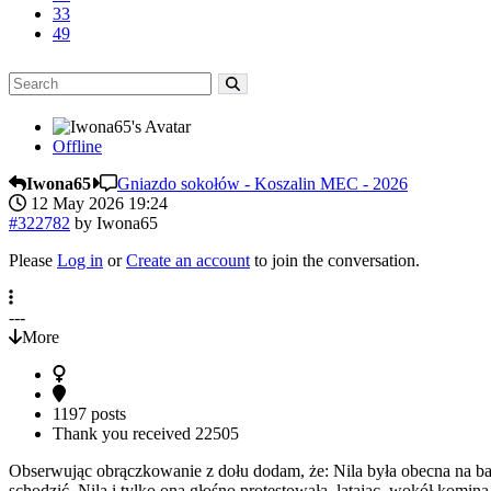
33
49
Offline
Iwona65
Gniazdo sokołów - Koszalin MEC - 2026
12 May 2026 19:24
#322782
by
Iwona65
Please
Log in
or
Create an account
to join the conversation.
---
More
1197 posts
Thank you received
22505
Obserwując obrączkowanie z dołu dodam, że: Nila była obecna na bal
schodzić, Nila i tylko ona głośno protestowała, latając wokół komina.