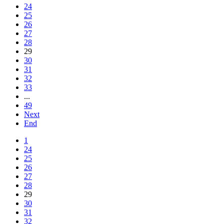
24
25
26
27
28
29
30
31
32
33
...
49
Next
End
1
24
25
26
27
28
29
30
31
32