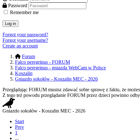
Password
Remember me
Log in
Forgot your password?
Forgot your username?
Create an account
Forum
Falco peregrinus - FORUM
Falco peregrinus - gniazda WebCam w Polsce
Koszalin
Gniazdo sokołów - Koszalin MEC - 2026
Przeglądając FORUM musisz zdawać sobie sprawę z faktu, że możesz n
Z tego też powodu przeglądanie FORUM przez dzieci powinno odbyw
Gniazdo sokołów - Koszalin MEC - 2026
Start
Prev
1
...