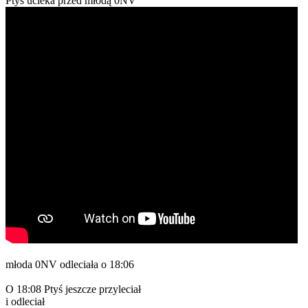
Ptyś ucieka przed młodą 0NV
młoda 0NV odleciała o 18:06
O 18:08 Ptyś jeszcze przyleciał
i odleciał