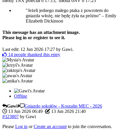
młody 1NX poleciał o 17:13, młoda 0NV o 17:25
"Jeżeli jednego małego ptaka z powrotem do
gniazda włożę, nie będę żyła na próżno” – Emily
Elizabeth Dickinson
This message has an attachment image.
Please log in or register to see it.
Last edit: 12 Jun 2026 17:27 by
Gawi
.
14
people thanked this entry
Offline
Gawi
Gniazdo sokołów - Koszalin MEC - 2026
13 Jun 2026 06:49
·
13 Jun 2026 21:40
#323807
by
Gawi
Please
Log in
or
Create an account
to join the conversation.