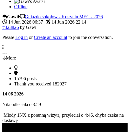
Offline
Gawi
Gniazdo sokołów - Koszalin MEC - 2026
14 Jun 2026 06:37
·
14 Jun 2026 22:14
#323826
by
Gawi
Please
Log in
or
Create an account
to join the conversation.
---
More
15796 posts
Thank you received
182927
14 06 2026
Nila odleciała o 3:59
Młody 1NX z poranną wizytą przyleciał o 4:46, chyba czeka na
dostawę