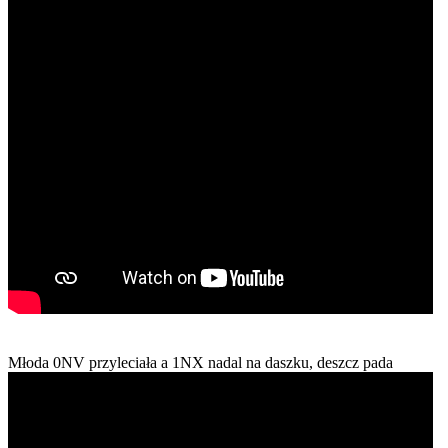
Młoda 0NV przyleciała a 1NX nadal na daszku, deszcz pada