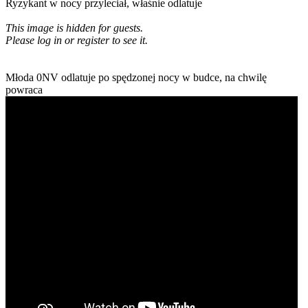
Ryzykant w nocy przyleciał, właśnie odlatuje
This image is hidden for guests.
Please log in or register to see it.
Młoda 0NV odlatuje po spędzonej nocy w budce, na chwilę
powraca