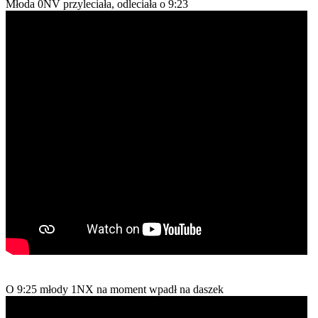
Młoda 0NV przyleciała, odleciała o 9:23
O 9:25 młody 1NX na moment wpadł na daszek