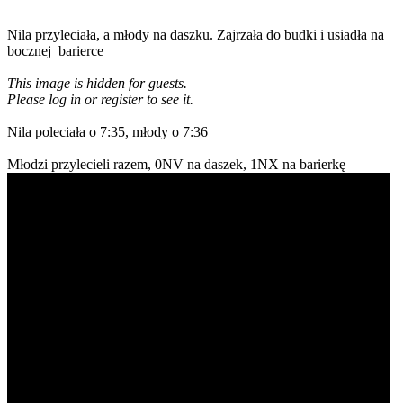
Nila przyleciała, a młody na daszku. Zajrzała do budki i usiadła na
bocznej barierce
This image is hidden for guests.
Please log in or register to see it.
Nila poleciała o 7:35, młody o 7:36
Młodzi przylecieli razem, 0NV na daszek, 1NX na barierkę