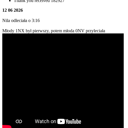
Thank you received
182927
12 06 2026
Nila odleciała o 3:16
Młody 1NX był pierwszy, potem młoda 0NV przyleciała