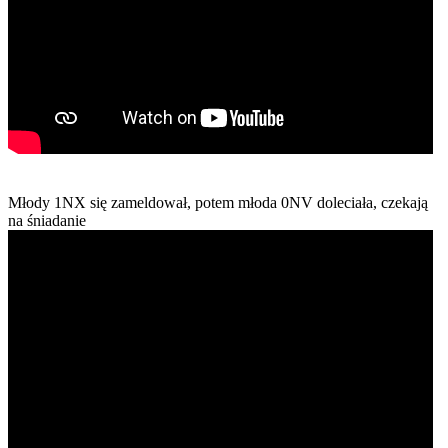
Młody 1NX się zameldował, potem młoda 0NV doleciała, czekają
na śniadanie