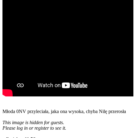
Młoda 0NV przyleciała, jaka ona wysoka, chyba Nilę przerosła
This image is hidden for guests.
Please log in or register to see it.