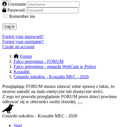
Username
Password
Remember me
Log in
Forgot your password?
Forgot your username?
Create an account
Forum
Falco peregrinus - FORUM
Falco peregrinus - gniazda WebCam w Polsce
Koszalin
Gniazdo sokołów - Koszalin MEC - 2026
Przeglądając FORUM musisz zdawać sobie sprawę z faktu, że
możesz natrafić na mało estetyczne lub drastyczne treści.
Z tego też powodu przeglądanie FORUM przez dzieci powinno
odbywać się w obecności osoby dorosłej.
Gniazdo sokołów - Koszalin MEC - 2026
Start