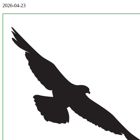
2026-04-23