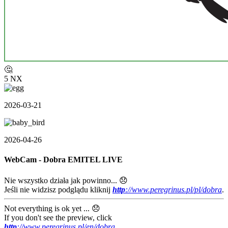
🤔
5 NX
2026-03-21
2026-04-26
WebCam - Dobra EMITEL LIVE
Nie wszystko działa jak powinno... 😞
Jeśli nie widzisz podglądu kliknij
http
://www.peregrinus.pl/pl/dobra
.
Not everything is ok yet ... 😞
If you don't see the preview, click
http
://www.peregrinus.pl/en/dobra
.