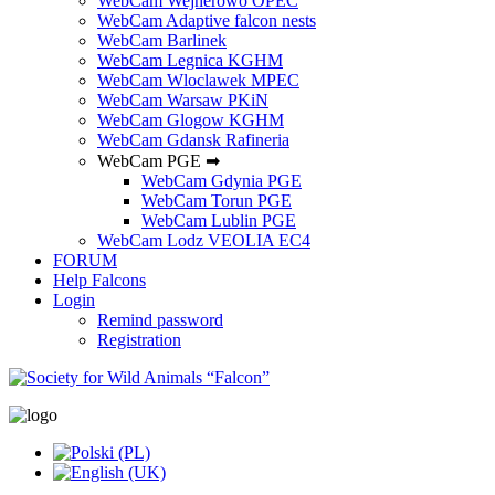
WebCam Wejherowo OPEC
WebCam Adaptive falcon nests
WebCam Barlinek
WebCam Legnica KGHM
WebCam Wloclawek MPEC
WebCam Warsaw PKiN
WebCam Glogow KGHM
WebCam Gdansk Rafineria
WebCam PGE ➡
WebCam Gdynia PGE
WebCam Torun PGE
WebCam Lublin PGE
WebCam Lodz VEOLIA EC4
FORUM
Help Falcons
Login
Remind password
Registration