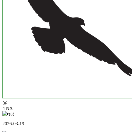
🤔
4 NX
2026-03-19