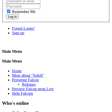
Remember Me
Log in
Forgot Login?
Sign up
Main Menu
Main Menu
Home
More about "Sokół"
Peregrine Falcon
Releases
Preview Falcon nests Live
Help Falcons
Who's online