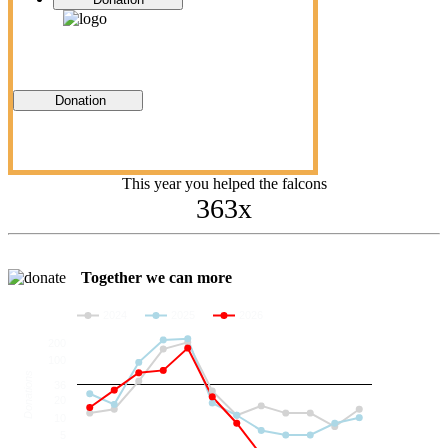
Donation
This year you helped the falcons
363x
Together we can more
2024
2025
2026
200
100
Donations
36
20
10
5