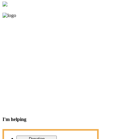
I'm helping
Donation