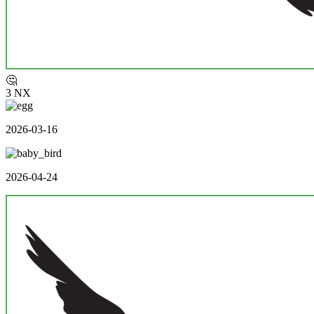
🤔
3 NX
2026-03-16
2026-04-24