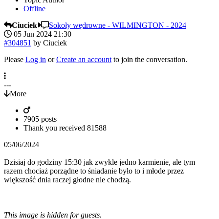
Offline
Ciuciek
Sokoły wędrowne - WILMINGTON - 2024
05 Jun 2024 21:30
#304851
by
Ciuciek
Please
Log in
or
Create an account
to join the conversation.
---
More
7905 posts
Thank you received
81588
05/06/2024
Dzisiaj do godziny 15:30 jak zwykle jedno karmienie, ale tym
razem chociaż porządne to śniadanie było to i młode przez
większość dnia raczej głodne nie chodzą.
This image is hidden for guests.