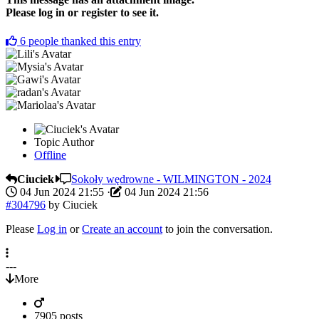
Please log in or register to see it.
6
people thanked this entry
Topic Author
Offline
Ciuciek
Sokoły wędrowne - WILMINGTON - 2024
04 Jun 2024 21:55
·
04 Jun 2024 21:56
#304796
by
Ciuciek
Please
Log in
or
Create an account
to join the conversation.
---
More
7905 posts