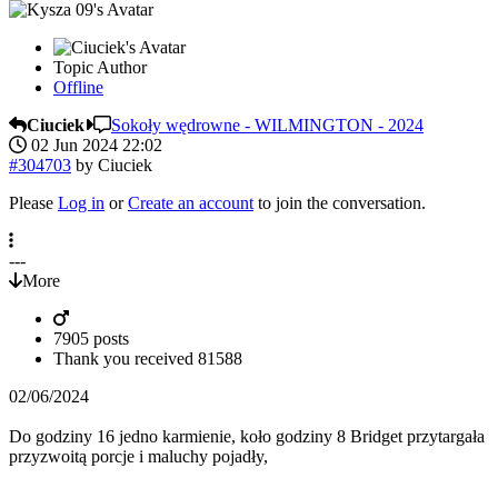
Topic Author
Offline
Ciuciek
Sokoły wędrowne - WILMINGTON - 2024
02 Jun 2024 22:02
#304703
by
Ciuciek
Please
Log in
or
Create an account
to join the conversation.
---
More
7905 posts
Thank you received
81588
02/06/2024
Do godziny 16 jedno karmienie, koło godziny 8 Bridget przytargała
przyzwoitą porcje i maluchy pojadły,