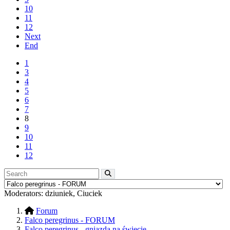
10
11
12
Next
End
1
3
4
5
6
7
8
9
10
11
12
Moderators:
dziuniek
,
Ciuciek
Forum
Falco peregrinus - FORUM
Falco peregrinus - gniazda na świecie