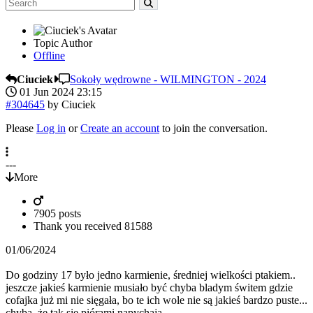
Topic Author
Offline
Ciuciek
Sokoły wędrowne - WILMINGTON - 2024
01 Jun 2024 23:15
#304645
by
Ciuciek
Please
Log in
or
Create an account
to join the conversation.
---
More
7905 posts
Thank you received
81588
01/06/2024
Do godziny 17 było jedno karmienie, średniej wielkości ptakiem..
jeszcze jakieś karmienie musiało być chyba bladym świtem gdzie
cofajka już mi nie sięgała, bo te ich wole nie są jakieś bardzo puste...
chyba, że tak się piórami napychają.