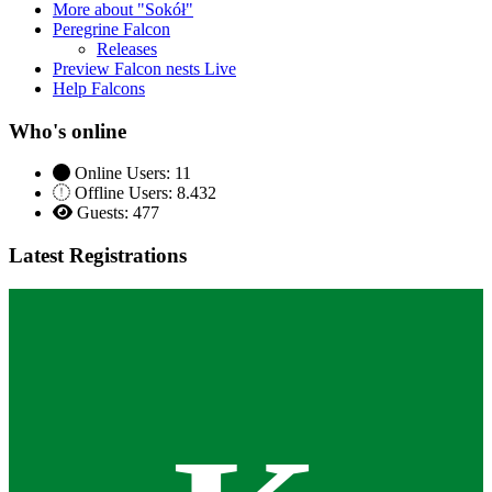
More about "Sokół"
Peregrine Falcon
Releases
Preview Falcon nests Live
Help Falcons
Who's online
Online Users: 11
Offline Users: 8.432
Guests: 477
Latest Registrations