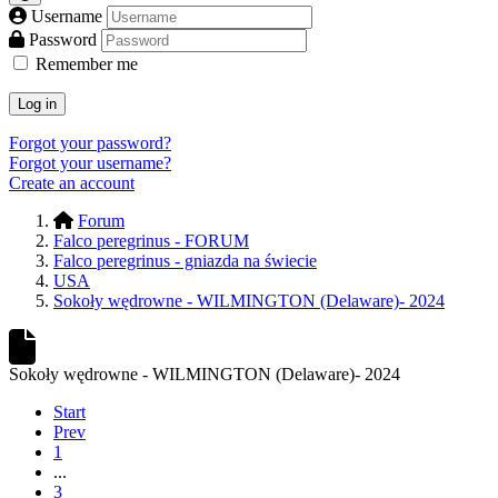
Username
Password
Remember me
Log in
Forgot your password?
Forgot your username?
Create an account
Forum
Falco peregrinus - FORUM
Falco peregrinus - gniazda na świecie
USA
Sokoły wędrowne - WILMINGTON (Delaware)- 2024
Sokoły wędrowne - WILMINGTON (Delaware)- 2024
Start
Prev
1
...
3