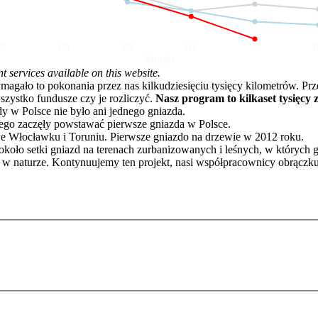
04
05
06
07
08
Month
services available on this website.
o to pokonania przez nas kilkudziesięciu tysięcy kilometrów. Przez 
zystko fundusze czy je rozliczyć.
Nasz program to kilkaset tysięcy 
dy w Polsce nie było ani jednego gniazda.
go zaczęły powstawać pierwsze gniazda w Polsce.
e Włocławku i Toruniu. Pierwsze gniazdo na drzewie w 2012 roku.
oło setki gniazd na terenach zurbanizowanych i leśnych, w których 
 w naturze. Kontynuujemy ten projekt, nasi współpracownicy obrączku