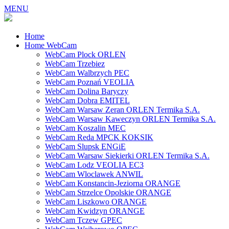
MENU
Home
Home WebCam
WebCam Plock ORLEN
WebCam Trzebiez
WebCam Walbrzych PEC
WebCam Poznań VEOLIA
WebCam Dolina Baryczy
WebCam Dobra EMITEL
WebCam Warsaw Zeran ORLEN Termika S.A.
WebCam Warsaw Kaweczyn ORLEN Termika S.A.
WebCam Koszalin MEC
WebCam Reda MPCK KOKSIK
WebCam Slupsk ENGiE
WebCam Warsaw Siekierki ORLEN Termika S.A.
WebCam Lodz VEOLIA EC3
WebCam Wloclawek ANWIL
WebCam Konstancin-Jeziorna ORANGE
WebCam Strzelce Opolskie ORANGE
WebCam Liszkowo ORANGE
WebCam Kwidzyn ORANGE
WebCam Tczew GPEC