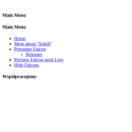
Main Menu
Main Menu
Home
More about "Sokół"
Peregrine Falcon
Releases
Preview Falcon nests Live
Help Falcons
Współpracujemy