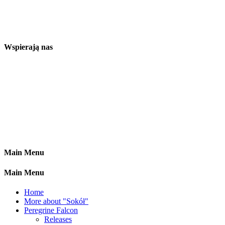
Wspierają nas
Main Menu
Main Menu
Home
More about "Sokół"
Peregrine Falcon
Releases