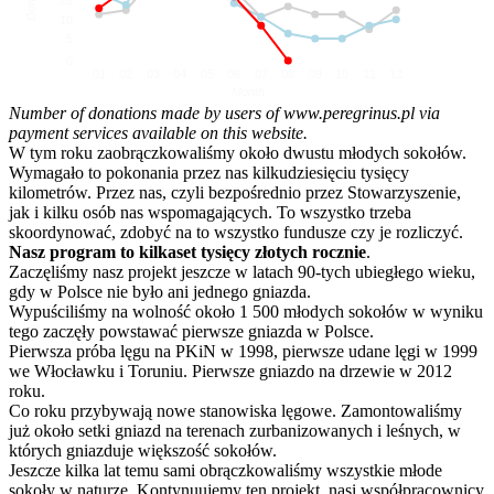
10
5
0
01
02
03
04
05
06
07
08
09
10
11
12
Month
Number of donations made by users of www.peregrinus.pl via
payment services available on this website.
W tym roku zaobrączkowaliśmy około dwustu młodych sokołów.
Wymagało to pokonania przez nas kilkudziesięciu tysięcy
kilometrów. Przez nas, czyli bezpośrednio przez Stowarzyszenie,
jak i kilku osób nas wspomagających. To wszystko trzeba
skoordynować, zdobyć na to wszystko fundusze czy je rozliczyć.
Nasz program to kilkaset tysięcy złotych rocznie
.
Zaczęliśmy nasz projekt jeszcze w latach 90-tych ubiegłego wieku,
gdy w Polsce nie było ani jednego gniazda.
Wypuściliśmy na wolność około 1 500 młodych sokołów w wyniku
tego zaczęły powstawać pierwsze gniazda w Polsce.
Pierwsza próba lęgu na PKiN w 1998, pierwsze udane lęgi w 1999
we Włocławku i Toruniu. Pierwsze gniazdo na drzewie w 2012
roku.
Co roku przybywają nowe stanowiska lęgowe. Zamontowaliśmy
już około setki gniazd na terenach zurbanizowanych i leśnych, w
których gniazduje większość sokołów.
Jeszcze kilka lat temu sami obrączkowaliśmy wszystkie młode
sokoły w naturze. Kontynuujemy ten projekt, nasi współpracownicy