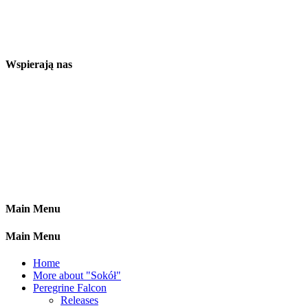
Wspierają nas
Main Menu
Main Menu
Home
More about "Sokół"
Peregrine Falcon
Releases