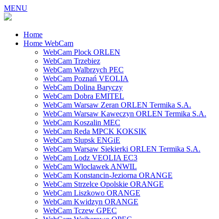
MENU
Home
Home WebCam
WebCam Plock ORLEN
WebCam Trzebiez
WebCam Walbrzych PEC
WebCam Poznań VEOLIA
WebCam Dolina Baryczy
WebCam Dobra EMITEL
WebCam Warsaw Zeran ORLEN Termika S.A.
WebCam Warsaw Kaweczyn ORLEN Termika S.A.
WebCam Koszalin MEC
WebCam Reda MPCK KOKSIK
WebCam Slupsk ENGiE
WebCam Warsaw Siekierki ORLEN Termika S.A.
WebCam Lodz VEOLIA EC3
WebCam Wloclawek ANWIL
WebCam Konstancin-Jeziorna ORANGE
WebCam Strzelce Opolskie ORANGE
WebCam Liszkowo ORANGE
WebCam Kwidzyn ORANGE
WebCam Tczew GPEC