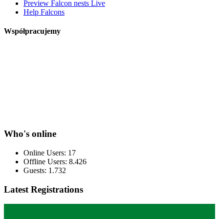
Preview Falcon nests Live
Help Falcons
Współpracujemy
Who's online
Online Users: 17
Offline Users: 8.426
Guests: 1.732
Latest Registrations