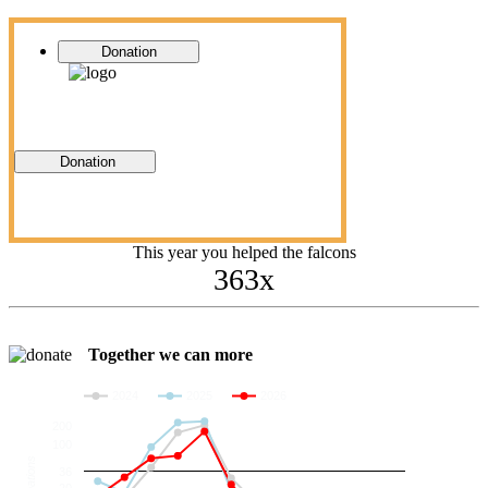
Donation
Donation
This year you helped the falcons
363x
Together we can more
2024
2025
2026
200
100
Donations
36
20