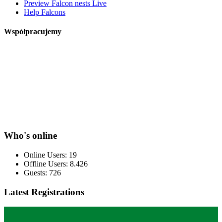
Preview Falcon nests Live
Help Falcons
Współpracujemy
Who's online
Online Users: 19
Offline Users: 8.426
Guests: 726
Latest Registrations