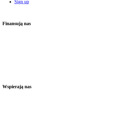
Sign up
Finansują nas
Wspierają nas