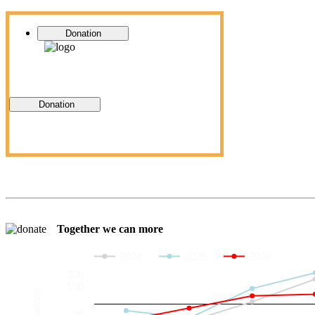
Donation
Donation
Together we can more
2024
2025
2026
200
100
Donations
20