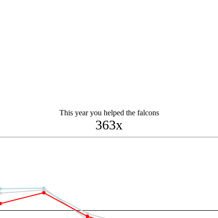
This year you helped the falcons
363x