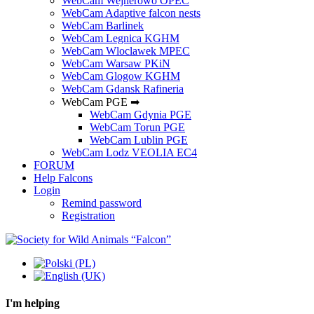
WebCam Wejherowo OPEC
WebCam Adaptive falcon nests
WebCam Barlinek
WebCam Legnica KGHM
WebCam Wloclawek MPEC
WebCam Warsaw PKiN
WebCam Glogow KGHM
WebCam Gdansk Rafineria
WebCam PGE ➡
WebCam Gdynia PGE
WebCam Torun PGE
WebCam Lublin PGE
WebCam Lodz VEOLIA EC4
FORUM
Help Falcons
Login
Remind password
Registration
I'm helping