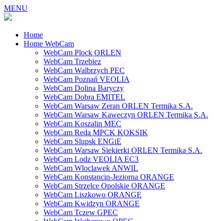
MENU
Home
Home WebCam
WebCam Plock ORLEN
WebCam Trzebiez
WebCam Walbrzych PEC
WebCam Poznań VEOLIA
WebCam Dolina Baryczy
WebCam Dobra EMITEL
WebCam Warsaw Zeran ORLEN Termika S.A.
WebCam Warsaw Kaweczyn ORLEN Termika S.A.
WebCam Koszalin MEC
WebCam Reda MPCK KOKSIK
WebCam Slupsk ENGiE
WebCam Warsaw Siekierki ORLEN Termika S.A.
WebCam Lodz VEOLIA EC3
WebCam Wloclawek ANWIL
WebCam Konstancin-Jeziorna ORANGE
WebCam Strzelce Opolskie ORANGE
WebCam Liszkowo ORANGE
WebCam Kwidzyn ORANGE
WebCam Tczew GPEC