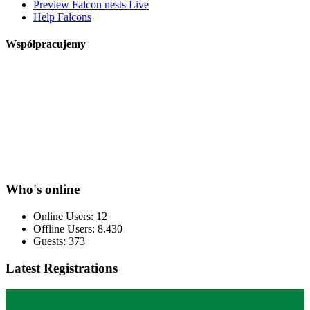
Preview Falcon nests Live
Help Falcons
Współpracujemy
Who's online
Online Users: 12
Offline Users: 8.430
Guests: 373
Latest Registrations