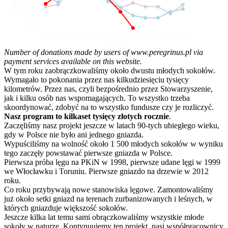
10
5
0
01
02
03
04
05
06
07
08
09
10
11
12
Month
Number of donations made by users of www.peregrinus.pl via
payment services available on this website.
W tym roku zaobrączkowaliśmy około dwustu młodych sokołów.
Wymagało to pokonania przez nas kilkudziesięciu tysięcy
kilometrów. Przez nas, czyli bezpośrednio przez Stowarzyszenie,
jak i kilku osób nas wspomagających. To wszystko trzeba
skoordynować, zdobyć na to wszystko fundusze czy je rozliczyć.
Nasz program to kilkaset tysięcy złotych rocznie
.
Zaczęliśmy nasz projekt jeszcze w latach 90-tych ubiegłego wieku,
gdy w Polsce nie było ani jednego gniazda.
Wypuściliśmy na wolność około 1 500 młodych sokołów w wyniku
tego zaczęły powstawać pierwsze gniazda w Polsce.
Pierwsza próba lęgu na PKiN w 1998, pierwsze udane lęgi w 1999
we Włocławku i Toruniu. Pierwsze gniazdo na drzewie w 2012
roku.
Co roku przybywają nowe stanowiska lęgowe. Zamontowaliśmy
już około setki gniazd na terenach zurbanizowanych i leśnych, w
których gniazduje większość sokołów.
Jeszcze kilka lat temu sami obrączkowaliśmy wszystkie młode
sokoły w naturze. Kontynuujemy ten projekt, nasi współpracownicy