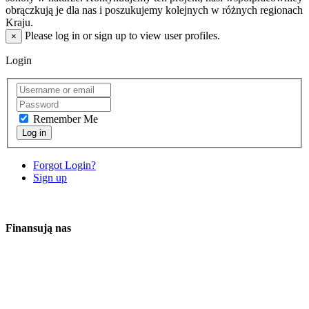
obrączkują je dla nas i poszukujemy kolejnych w różnych regionach
Kraju.
Please log in or sign up to view user profiles.
×
Login
Remember Me
Log in
Forgot Login?
Sign up
Finansują nas