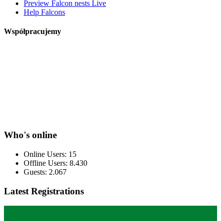
Preview Falcon nests Live
Help Falcons
Współpracujemy
Who's online
Online Users: 15
Offline Users: 8.430
Guests: 2.067
Latest Registrations