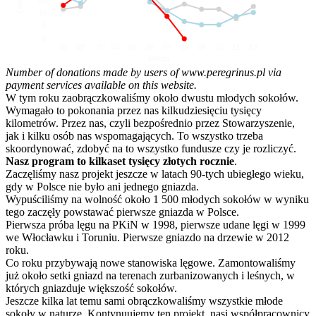
10
5
0
01
02
03
04
05
06
07
08
09
10
11
12
Month
Number of donations made by users of www.peregrinus.pl via
payment services available on this website.
W tym roku zaobrączkowaliśmy około dwustu młodych sokołów.
Wymagało to pokonania przez nas kilkudziesięciu tysięcy
kilometrów. Przez nas, czyli bezpośrednio przez Stowarzyszenie,
jak i kilku osób nas wspomagających. To wszystko trzeba
skoordynować, zdobyć na to wszystko fundusze czy je rozliczyć.
Nasz program to kilkaset tysięcy złotych rocznie
.
Zaczęliśmy nasz projekt jeszcze w latach 90-tych ubiegłego wieku,
gdy w Polsce nie było ani jednego gniazda.
Wypuściliśmy na wolność około 1 500 młodych sokołów w wyniku
tego zaczęły powstawać pierwsze gniazda w Polsce.
Pierwsza próba lęgu na PKiN w 1998, pierwsze udane lęgi w 1999
we Włocławku i Toruniu. Pierwsze gniazdo na drzewie w 2012
roku.
Co roku przybywają nowe stanowiska lęgowe. Zamontowaliśmy
już około setki gniazd na terenach zurbanizowanych i leśnych, w
których gniazduje większość sokołów.
Jeszcze kilka lat temu sami obrączkowaliśmy wszystkie młode
sokoły w naturze. Kontynuujemy ten projekt, nasi współpracownicy