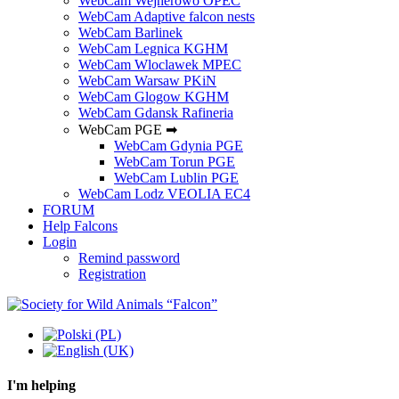
WebCam Wejherowo OPEC
WebCam Adaptive falcon nests
WebCam Barlinek
WebCam Legnica KGHM
WebCam Wloclawek MPEC
WebCam Warsaw PKiN
WebCam Glogow KGHM
WebCam Gdansk Rafineria
WebCam PGE ➡
WebCam Gdynia PGE
WebCam Torun PGE
WebCam Lublin PGE
WebCam Lodz VEOLIA EC4
FORUM
Help Falcons
Login
Remind password
Registration
I'm helping