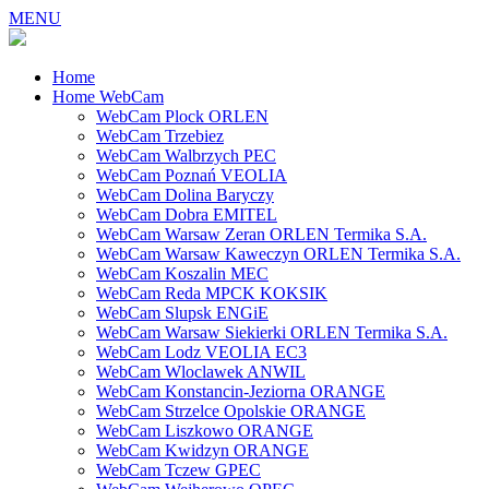
MENU
Home
Home WebCam
WebCam Plock ORLEN
WebCam Trzebiez
WebCam Walbrzych PEC
WebCam Poznań VEOLIA
WebCam Dolina Baryczy
WebCam Dobra EMITEL
WebCam Warsaw Zeran ORLEN Termika S.A.
WebCam Warsaw Kaweczyn ORLEN Termika S.A.
WebCam Koszalin MEC
WebCam Reda MPCK KOKSIK
WebCam Slupsk ENGiE
WebCam Warsaw Siekierki ORLEN Termika S.A.
WebCam Lodz VEOLIA EC3
WebCam Wloclawek ANWIL
WebCam Konstancin-Jeziorna ORANGE
WebCam Strzelce Opolskie ORANGE
WebCam Liszkowo ORANGE
WebCam Kwidzyn ORANGE
WebCam Tczew GPEC