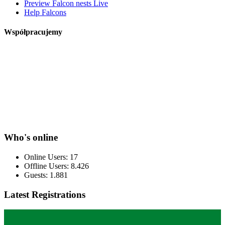
Preview Falcon nests Live
Help Falcons
Współpracujemy
Who's online
Online Users: 17
Offline Users: 8.426
Guests: 1.881
Latest Registrations