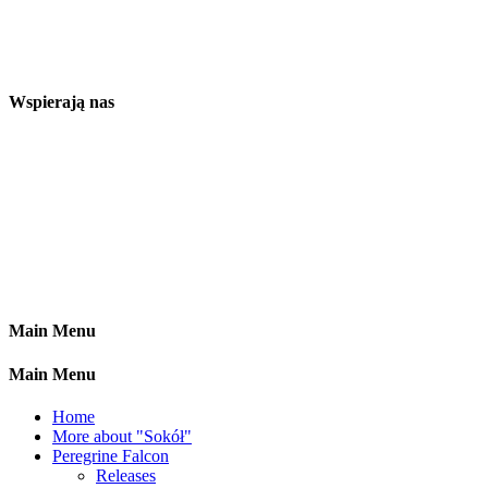
Wspierają nas
Main Menu
Main Menu
Home
More about "Sokół"
Peregrine Falcon
Releases