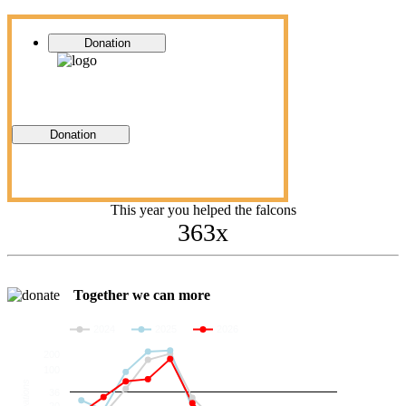
Donation
Donation
This year you helped the falcons
363x
Together we can more
2024
2025
2026
200
100
Donations
36
20