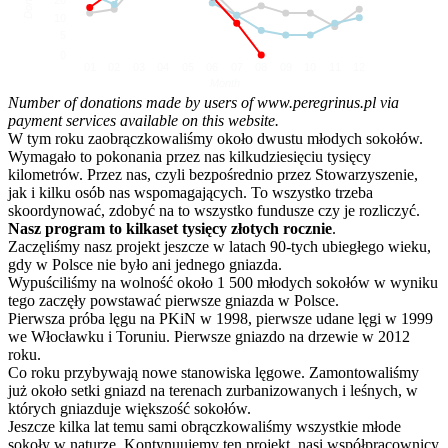
10
5
0
01
02
03
04
05
06
07
08
09
10
11
12
Month
Number of donations made by users of www.peregrinus.pl via
payment services available on this website.
W tym roku zaobrączkowaliśmy około dwustu młodych sokołów.
Wymagało to pokonania przez nas kilkudziesięciu tysięcy
kilometrów. Przez nas, czyli bezpośrednio przez Stowarzyszenie,
jak i kilku osób nas wspomagających. To wszystko trzeba
skoordynować, zdobyć na to wszystko fundusze czy je rozliczyć.
Nasz program to kilkaset tysięcy złotych rocznie
.
Zaczęliśmy nasz projekt jeszcze w latach 90-tych ubiegłego wieku,
gdy w Polsce nie było ani jednego gniazda.
Wypuściliśmy na wolność około 1 500 młodych sokołów w wyniku
tego zaczęły powstawać pierwsze gniazda w Polsce.
Pierwsza próba lęgu na PKiN w 1998, pierwsze udane lęgi w 1999
we Włocławku i Toruniu. Pierwsze gniazdo na drzewie w 2012
roku.
Co roku przybywają nowe stanowiska lęgowe. Zamontowaliśmy
już około setki gniazd na terenach zurbanizowanych i leśnych, w
których gniazduje większość sokołów.
Jeszcze kilka lat temu sami obrączkowaliśmy wszystkie młode
sokoły w naturze. Kontynuujemy ten projekt, nasi współpracownicy