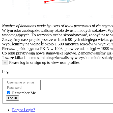
10
5
0
01
02
03
Number of donations made by users of www.peregrinus.pl via payment 
W tym roku zaobrączkowaliśmy około dwustu młodych sokołów. Wymagał
wspomagających. To wszystko trzeba skoordynować, zdobyć na to ws
Zaczęliśmy nasz projekt jeszcze w latach 90-tych ubiegłego wieku, g
Wypuściliśmy na wolność około 1 500 młodych sokołów w wyniku te
Pierwsza próba lęgu na PKiN w 1998, pierwsze udane lęgi w 1999 w
Co roku przybywają nowe stanowiska lęgowe. Zamontowaliśmy już ok
Jeszcze kilka lat temu sami obrączkowaliśmy wszystkie młode sokoły
Please log in or sign up to view user profiles.
×
Login
Remember Me
Log in
Forgot Login?