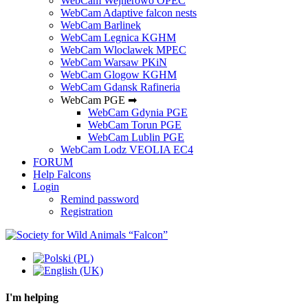
WebCam Wejherowo OPEC
WebCam Adaptive falcon nests
WebCam Barlinek
WebCam Legnica KGHM
WebCam Wloclawek MPEC
WebCam Warsaw PKiN
WebCam Glogow KGHM
WebCam Gdansk Rafineria
WebCam PGE ➡
WebCam Gdynia PGE
WebCam Torun PGE
WebCam Lublin PGE
WebCam Lodz VEOLIA EC4
FORUM
Help Falcons
Login
Remind password
Registration
I'm helping