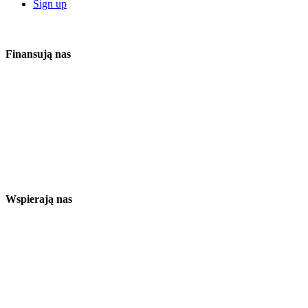
Sign up
Finansują nas
Wspierają nas