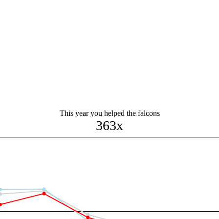
This year you helped the falcons
363x