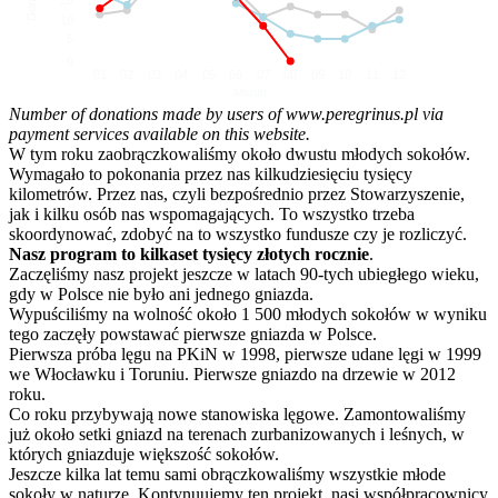
10
5
0
01
02
03
04
05
06
07
08
09
10
11
12
Month
Number of donations made by users of www.peregrinus.pl via
payment services available on this website.
W tym roku zaobrączkowaliśmy około dwustu młodych sokołów.
Wymagało to pokonania przez nas kilkudziesięciu tysięcy
kilometrów. Przez nas, czyli bezpośrednio przez Stowarzyszenie,
jak i kilku osób nas wspomagających. To wszystko trzeba
skoordynować, zdobyć na to wszystko fundusze czy je rozliczyć.
Nasz program to kilkaset tysięcy złotych rocznie
.
Zaczęliśmy nasz projekt jeszcze w latach 90-tych ubiegłego wieku,
gdy w Polsce nie było ani jednego gniazda.
Wypuściliśmy na wolność około 1 500 młodych sokołów w wyniku
tego zaczęły powstawać pierwsze gniazda w Polsce.
Pierwsza próba lęgu na PKiN w 1998, pierwsze udane lęgi w 1999
we Włocławku i Toruniu. Pierwsze gniazdo na drzewie w 2012
roku.
Co roku przybywają nowe stanowiska lęgowe. Zamontowaliśmy
już około setki gniazd na terenach zurbanizowanych i leśnych, w
których gniazduje większość sokołów.
Jeszcze kilka lat temu sami obrączkowaliśmy wszystkie młode
sokoły w naturze. Kontynuujemy ten projekt, nasi współpracownicy