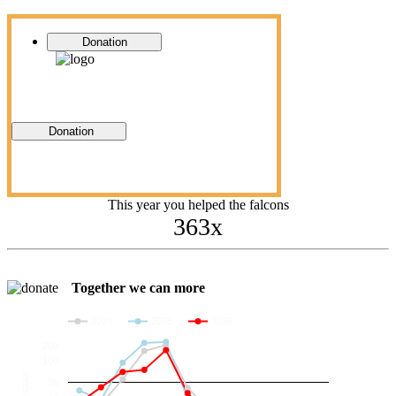
Donation
Donation
This year you helped the falcons
363x
Together we can more
2024
2025
2026
200
100
Donations
36
20