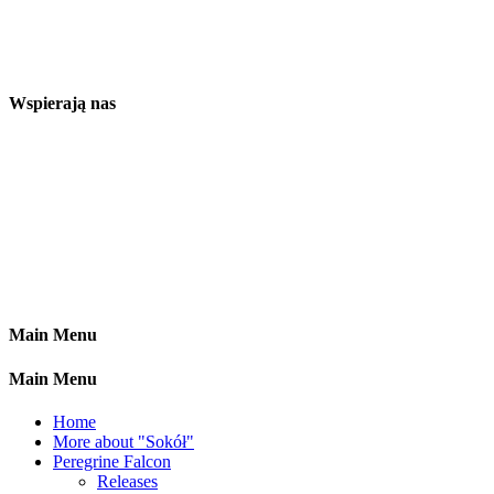
Wspierają nas
Main Menu
Main Menu
Home
More about "Sokół"
Peregrine Falcon
Releases