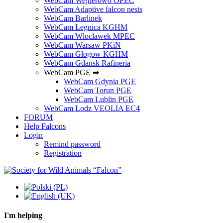
WebCam Wejherowo OPEC
WebCam Adaptive falcon nests
WebCam Barlinek
WebCam Legnica KGHM
WebCam Wloclawek MPEC
WebCam Warsaw PKiN
WebCam Glogow KGHM
WebCam Gdansk Rafineria
WebCam PGE ➡
WebCam Gdynia PGE
WebCam Torun PGE
WebCam Lublin PGE
WebCam Lodz VEOLIA EC4
FORUM
Help Falcons
Login
Remind password
Registration
I'm helping