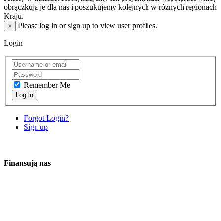
obrączkują je dla nas i poszukujemy kolejnych w różnych regionach
Kraju.
Please log in or sign up to view user profiles.
×
Login
Remember Me
Log in
Forgot Login?
Sign up
Finansują nas