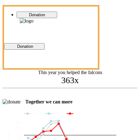
Donation
Donation
This year you helped the falcons
363x
Together we can more
2024
2025
2026
200
100
Donations
36
20