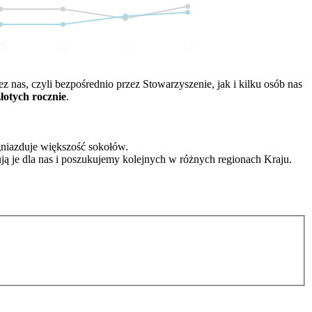
09
10
11
12
nas, czyli bezpośrednio przez Stowarzyszenie, jak i kilku osób nas
złotych rocznie
.
gniazduje większość sokołów.
ją je dla nas i poszukujemy kolejnych w różnych regionach Kraju.