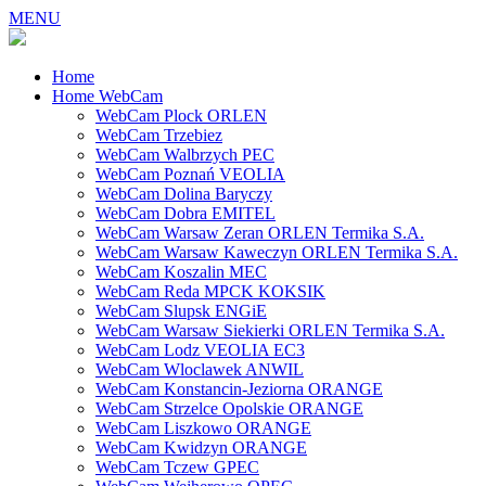
MENU
Home
Home WebCam
WebCam Plock ORLEN
WebCam Trzebiez
WebCam Walbrzych PEC
WebCam Poznań VEOLIA
WebCam Dolina Baryczy
WebCam Dobra EMITEL
WebCam Warsaw Zeran ORLEN Termika S.A.
WebCam Warsaw Kaweczyn ORLEN Termika S.A.
WebCam Koszalin MEC
WebCam Reda MPCK KOKSIK
WebCam Slupsk ENGiE
WebCam Warsaw Siekierki ORLEN Termika S.A.
WebCam Lodz VEOLIA EC3
WebCam Wloclawek ANWIL
WebCam Konstancin-Jeziorna ORANGE
WebCam Strzelce Opolskie ORANGE
WebCam Liszkowo ORANGE
WebCam Kwidzyn ORANGE
WebCam Tczew GPEC