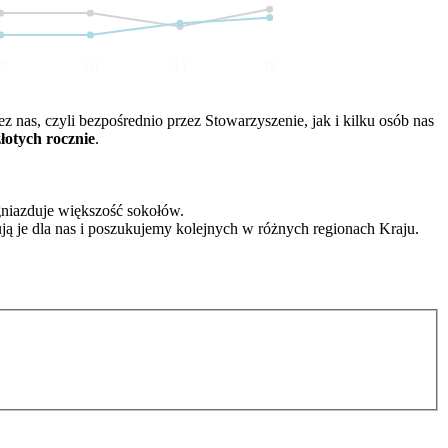
09
10
11
12
nas, czyli bezpośrednio przez Stowarzyszenie, jak i kilku osób nas
złotych rocznie
.
gniazduje większość sokołów.
ją je dla nas i poszukujemy kolejnych w różnych regionach Kraju.