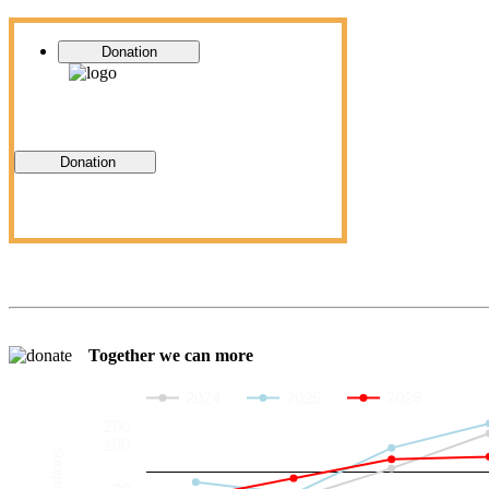
Donation
Donation
Together we can more
2024
2025
2026
200
100
Donations
20