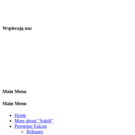
Wspierają nas
Main Menu
Main Menu
Home
More about "Sokół"
Peregrine Falcon
Releases