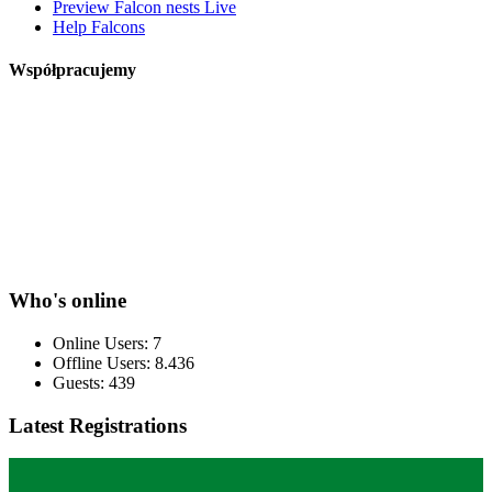
Preview Falcon nests Live
Help Falcons
Współpracujemy
Who's online
Online Users: 7
Offline Users: 8.436
Guests: 439
Latest Registrations