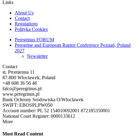
Links
About Us
Contact
Regulations
Polityka Cookies
Peregrinus FORUM
Peregrine and European Raptor Conference Poznań, Poland
2027
Newsletter
Contact
st. Promienna 11
87-800 Wloclawek, Poland
+48 608 36 56 46
falco@peregrinus.pl
www.peregrinus.pl
Bank Ochrony Srodowiska O/Wloclawek
SWIFT: EBOSPLPW050
Account number: PL 52 154010692001 872185350001
National Court Register: 0000133612
More
Most Read Content