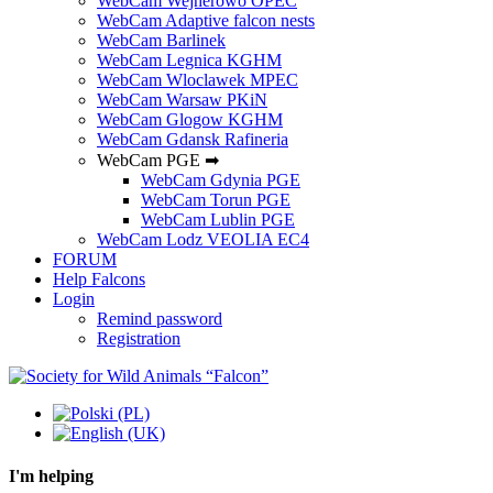
WebCam Wejherowo OPEC
WebCam Adaptive falcon nests
WebCam Barlinek
WebCam Legnica KGHM
WebCam Wloclawek MPEC
WebCam Warsaw PKiN
WebCam Glogow KGHM
WebCam Gdansk Rafineria
WebCam PGE ➡
WebCam Gdynia PGE
WebCam Torun PGE
WebCam Lublin PGE
WebCam Lodz VEOLIA EC4
FORUM
Help Falcons
Login
Remind password
Registration
I'm helping