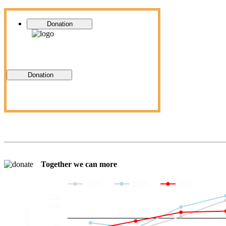
Donation
Donation
Together we can more
2024
2025
2026
200
100
Donations
20