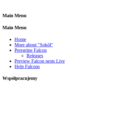
Main Menu
Main Menu
Home
More about "Sokół"
Peregrine Falcon
Releases
Preview Falcon nests Live
Help Falcons
Współpracujemy