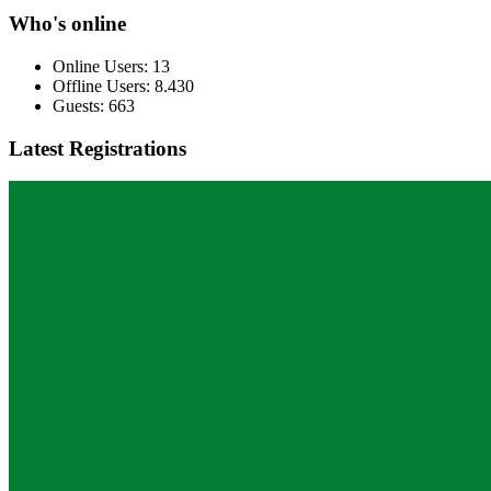
Who's online
Online Users: 13
Offline Users: 8.430
Guests: 663
Latest Registrations