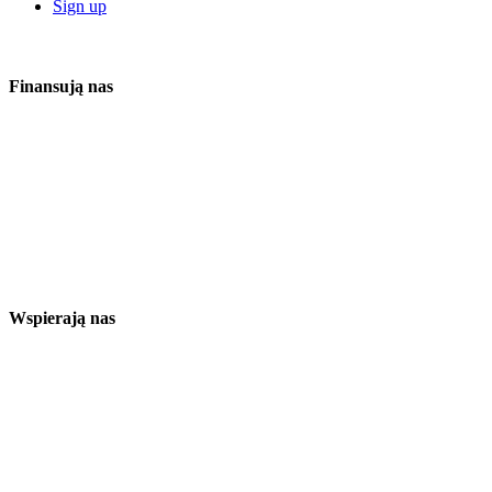
Sign up
Finansują nas
Wspierają nas