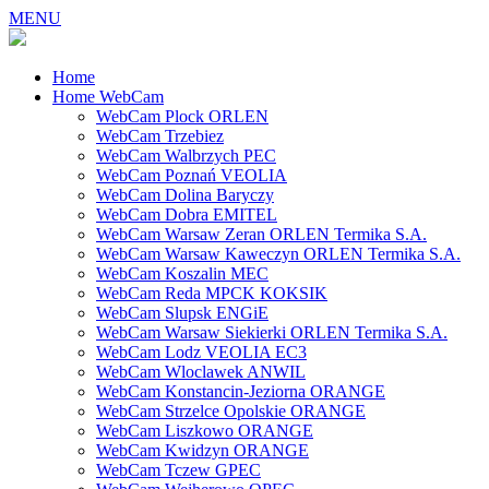
MENU
Home
Home WebCam
WebCam Plock ORLEN
WebCam Trzebiez
WebCam Walbrzych PEC
WebCam Poznań VEOLIA
WebCam Dolina Baryczy
WebCam Dobra EMITEL
WebCam Warsaw Zeran ORLEN Termika S.A.
WebCam Warsaw Kaweczyn ORLEN Termika S.A.
WebCam Koszalin MEC
WebCam Reda MPCK KOKSIK
WebCam Slupsk ENGiE
WebCam Warsaw Siekierki ORLEN Termika S.A.
WebCam Lodz VEOLIA EC3
WebCam Wloclawek ANWIL
WebCam Konstancin-Jeziorna ORANGE
WebCam Strzelce Opolskie ORANGE
WebCam Liszkowo ORANGE
WebCam Kwidzyn ORANGE
WebCam Tczew GPEC