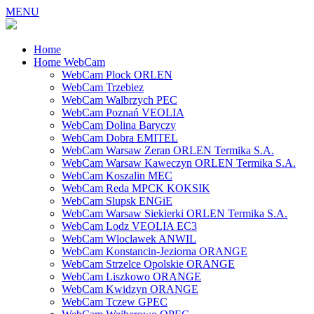
MENU
Home
Home WebCam
WebCam Plock ORLEN
WebCam Trzebiez
WebCam Walbrzych PEC
WebCam Poznań VEOLIA
WebCam Dolina Baryczy
WebCam Dobra EMITEL
WebCam Warsaw Zeran ORLEN Termika S.A.
WebCam Warsaw Kaweczyn ORLEN Termika S.A.
WebCam Koszalin MEC
WebCam Reda MPCK KOKSIK
WebCam Slupsk ENGiE
WebCam Warsaw Siekierki ORLEN Termika S.A.
WebCam Lodz VEOLIA EC3
WebCam Wloclawek ANWIL
WebCam Konstancin-Jeziorna ORANGE
WebCam Strzelce Opolskie ORANGE
WebCam Liszkowo ORANGE
WebCam Kwidzyn ORANGE
WebCam Tczew GPEC