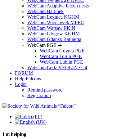
WebCam Wejherowo OPEC
WebCam Adaptive falcon nests
WebCam Barlinek
WebCam Legnica KGHM
WebCam Wloclawek MPEC
WebCam Warsaw PKiN
WebCam Glogow KGHM
WebCam Gdansk Rafineria
WebCam PGE ➡
WebCam Gdynia PGE
WebCam Torun PGE
WebCam Lublin PGE
WebCam Lodz VEOLIA EC4
FORUM
Help Falcons
Login
Remind password
Registration
I'm helping