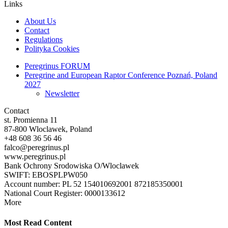
Links
About Us
Contact
Regulations
Polityka Cookies
Peregrinus FORUM
Peregrine and European Raptor Conference Poznań, Poland
2027
Newsletter
Contact
st. Promienna 11
87-800 Wloclawek, Poland
+48 608 36 56 46
falco@peregrinus.pl
www.peregrinus.pl
Bank Ochrony Srodowiska O/Wloclawek
SWIFT: EBOSPLPW050
Account number: PL 52 154010692001 872185350001
National Court Register: 0000133612
More
Most Read Content