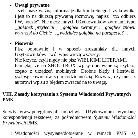
Uwagi prywatne
Jeżeli masz ważną informację dla konkretnego Użytkownika
i jest to na dłuższą prywatną rozmowę, napisz "
xxx
odbierz
PW, pocztę". Nie męcz innych Użytkowników zwrotami typu
„gołąbek przyleciał"
,
„gołąbek zwrotny”
,
„gołąbek znowu
wyruszył do Ciebie”
,
„widziałeś gołąbka na parapecie?”
.
Pisownia
Pisz poprawnie i w sposób zrozumiały dla innych
Użytkowników. Twój wpis widzą wszyscy.
Nie krzycz, czyli nigdy nie pisz WIELKIMI LITERAMI.
Pamiętaj, że na SHOUTBOX wpisy dodawane są szybko,
często z urządzeń mobilnych. Drobne błędy i literówki,
psikusy
słowników są tu codziennością. Rozważ, czy musisz
autorowi wpisu z błędem zwracać na to uwagę.
VIII. Zasady korzystania z Systemu Wiadomości Prywatnych
PMS
Serwis www.peregrinus.pl umożliwia Użytkowniom wymianę
korespondencji tekstowej za pośrednictwem
Systemu Wiadomości
Prywatnych
PMS
.
Wiadomości wysyłane/dobierane w ramach
PMS
są