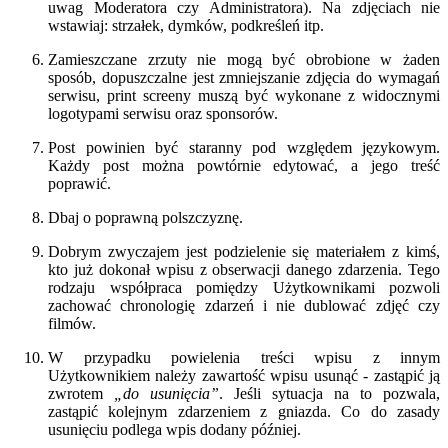
uwag Moderatora czy Administratora). Na zdjęciach nie
wstawiaj: strzałek, dymków, podkreśleń itp.
Zamieszczane zrzuty nie mogą być obrobione w żaden
sposób, dopuszczalne jest zmniejszanie zdjęcia do wymagań
serwisu, print screeny muszą być wykonane z widocznymi
logotypami serwisu oraz sponsorów.
Post powinien być staranny pod względem językowym.
Każdy post można powtórnie edytować, a jego treść
poprawić.
Dbaj o poprawną polszczyznę.
Dobrym zwyczajem jest podzielenie się materiałem z kimś,
kto już dokonał wpisu z obserwacji danego zdarzenia. Tego
rodzaju współpraca pomiędzy Użytkownikami pozwoli
zachować chronologię zdarzeń i nie dublować zdjęć czy
filmów.
W przypadku powielenia treści wpisu z innym
Użytkownikiem należy zawartość wpisu usunąć - zastąpić ją
zwrotem
„do usunięcia”
. Jeśli sytuacja na to pozwala,
zastąpić kolejnym zdarzeniem z gniazda. Co do zasady
usunięciu podlega wpis dodany później.