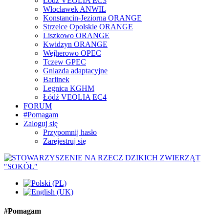
Łódź VEOLIA EC3
Włocławek ANWIL
Konstancin-Jeziorna ORANGE
Strzelce Opolskie ORANGE
Liszkowo ORANGE
Kwidzyn ORANGE
Wejherowo OPEC
Tczew GPEC
Gniazda adaptacyjne
Barlinek
Legnica KGHM
Łódź VEOLIA EC4
FORUM
#Pomagam
Zaloguj się
Przypomnij hasło
Zarejestruj się
#Pomagam