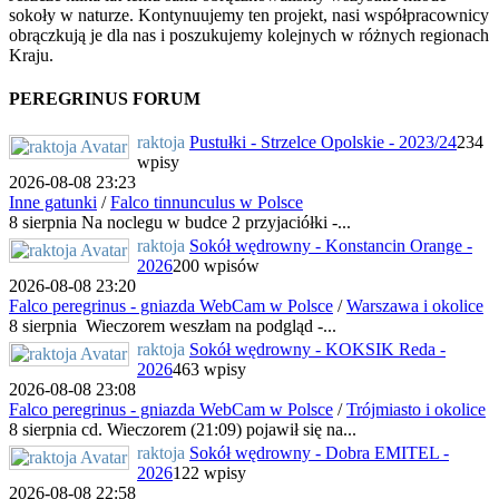
sokoły w naturze. Kontynuujemy ten projekt, nasi współpracownicy
obrączkują je dla nas i poszukujemy kolejnych w różnych regionach
Kraju.
PEREGRINUS FORUM
raktoja
Pustułki - Strzelce Opolskie - 2023/24
234
wpisy
2026-08-08 23:23
Inne gatunki
/
Falco tinnunculus w Polsce
8 sierpnia Na noclegu w budce 2 przyjaciółki -...
raktoja
Sokół wędrowny - Konstancin Orange -
2026
200 wpisów
2026-08-08 23:20
Falco peregrinus - gniazda WebCam w Polsce
/
Warszawa i okolice
8 sierpnia Wieczorem weszłam na podgląd -...
raktoja
Sokół wędrowny - KOKSIK Reda -
2026
463 wpisy
2026-08-08 23:08
Falco peregrinus - gniazda WebCam w Polsce
/
Trójmiasto i okolice
8 sierpnia cd. Wieczorem (21:09) pojawił się na...
raktoja
Sokół wędrowny - Dobra EMITEL -
2026
122 wpisy
2026-08-08 22:58