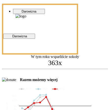
Darowizna
Darowizna
W tym roku wsparliście sokoły
363x
Razem możemy więcej
2024
2025
2026
200
100
Darowizny
36
20