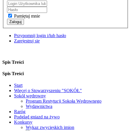
Pamiętaj mnie
Zaloguj
Przypomnij login i/lub hasło
Zarejestruj się
Spis Treści
Spis Treści
Start
Więcej o Stowarzyszeniu "SOKÓŁ"
Sokół wędrowny
Program Restytucji Sokoła Wędrownego
Wydawnictwa
Raróg
Podgląd gniazd na żywo
Konkursy
Wykaz zwycięskich imion