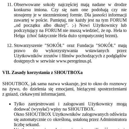
Obserwowane sokoły najczęściej mają nadane w drodze
konkursu imiona. Czy się nam one podobają czy nie
stosujemy je w niezmienionej formie. Dla jasności informacji
zawartej w poście. Pamiętaj, nie każdy jest na tym FORUM
„od początku albo dłużej”. ;-) Nowi Użytkownicy lub
podczytujący na FORUM nie muszą wiedzieć, że np. Hela to
Helga (choć faktycznie Hela dużo sympatyczniej brzmi).
Stowarzyszenie "SOKÓŁ" oraz Fundacja "SOKÓŁ" mają
prawo do wykorzystywania wstawianych przez
Użytkowników zrzutów i filmów pochodzących z podglądów
dostępnych w serwisie www.peregrinus.pl.
VII. Zasady korzystania z SHOUTBOXa
SHOUTBOX, jak sama nazwa wskazuje, jest to okno do rozmowy
na żywo, do dzielenia się emocjami, bieżącymi spostrzeżeniami
z gniazd, ciekawymi informacjami.
Tylko zarejestrowani i zalogowani Użytkownicy mogą
dodawać (wysyłać) wpisy na SHOUTBOX.
Okno SHOUTBOX Użytkowników zalogowanych odświeża
się automatycznie co określoną, ustaloną przez Administratora
liczbę sekund.