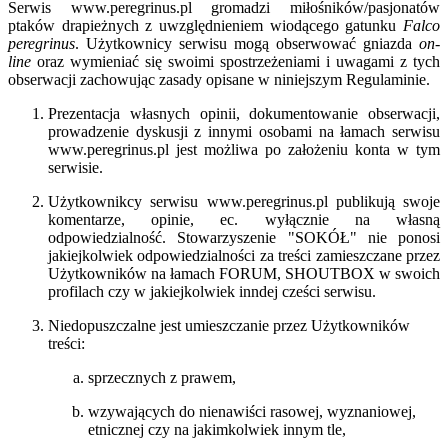
Serwis www.peregrinus.pl gromadzi miłośników/pasjonatów
ptaków drapieżnych z uwzględnieniem wiodącego gatunku
Falco
peregrinus
. Użytkownicy serwisu mogą obserwować gniazda
on-
line
oraz wymieniać się swoimi spostrzeżeniami i uwagami z tych
obserwacji zachowując zasady opisane w niniejszym Regulaminie.
Prezentacja własnych opinii, dokumentowanie obserwacji,
prowadzenie dyskusji z innymi osobami na łamach serwisu
www.peregrinus.pl jest możliwa po założeniu konta w tym
serwisie.
Użytkownikcy serwisu www.peregrinus.pl publikują swoje
komentarze, opinie, ec. wyłącznie na własną
odpowiedzialność. Stowarzyszenie "SOKÓŁ" nie ponosi
jakiejkolwiek odpowiedzialności za treści zamieszczane przez
Użytkowników na łamach FORUM, SHOUTBOX w swoich
profilach czy w jakiejkolwiek inndej cześci serwisu.
Niedopuszczalne jest umieszczanie przez Użytkowników
treści:
sprzecznych z prawem,
wzywających do nienawiści rasowej, wyznaniowej,
etnicznej czy na jakimkolwiek innym tle,