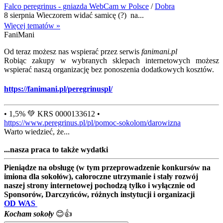
Falco peregrinus - gniazda WebCam w Polsce
/
Dobra
8 sierpnia Wieczorem widać samicę (?) na...
Więcej tematów »
FaniMani
Od teraz możesz nas wspierać przez serwis
fanimani.pl
Robiąc zakupy w wybranych sklepach internetowych możesz
wspierać naszą organizację bez ponoszenia dodatkowych kosztów.
https://fanimani.pl/peregrinuspl/
• 1,5% 💚 KRS 0000133612 •
https://www.peregrinus.pl/pl/pomoc-sokolom/darowizna
Warto wiedzieć, że...
...nasza praca to także wydatki
Pieniądze na obsługę (w tym przeprowadzenie konkursów na
imiona dla sokołów), całoroczne utrzymanie i stały rozwój
naszej strony internetowej pochodzą tylko i wyłącznie od
Sponsorów, Darczyńców, różnych instytucji i organizacji
OD WAS
Kocham sokoły
😊👍