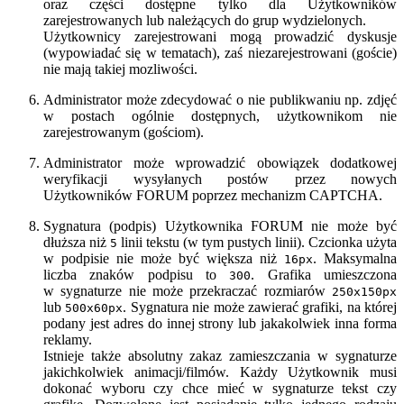
oraz części dostępne tylko dla Użytkowników
zarejestrowanych lub należących do grup wydzielonych.
Użytkownicy zarejestrowani mogą prowadzić dyskusje
(wypowiadać się w tematach), zaś niezarejestrowani (goście)
nie mają takiej mozliwości.
Administrator może zdecydować o nie publikwaniu np. zdjęć
w postach ogólnie dostępnych, użytkownikom nie
zarejestrowanym (gościom).
Administrator może wprowadzić obowiązek dodatkowej
weryfikacji wysyłanych postów przez nowych
Użytkowników FORUM poprzez mechanizm CAPTCHA.
Sygnatura (podpis) Użytkownika FORUM nie może być
dłuższa niż
linii tekstu (w tym pustych linii). Czcionka użyta
5
w podpisie nie może być większa niż
. Maksymalna
16px
liczba znaków podpisu to
. Grafika umieszczona
300
w sygnaturze nie może przekraczać rozmiarów
250x150px
lub
. Sygnatura nie może zawierać grafiki, na której
500x60px
podany jest adres do innej strony lub jakakolwiek inna forma
reklamy.
Istnieje także absolutny zakaz zamieszczania w sygnaturze
jakichkolwiek animacji/filmów. Każdy Użytkownik musi
dokonać wyboru czy chce mieć w sygnaturze tekst czy