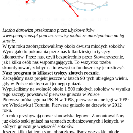
10
5
0
01
02
03
04
05
06
07
08
09
10
11
12
Miesiąc
Liczba darowizn przekazana przez użytkowników
www.peregrinus.pl poprzez serwisy płatnicze udostępnione na tej
stronie.
W tym roku zaobrączkowaliśmy około dwustu młodych sokołów.
Wymagało to pokonania przez nas kilkudziesięciu tysięcy
kilometrów. Przez nas, czyli bezpośrednio przez Stowarzyszenie,
jak i kilku osób nas wspomagających. To wszystko trzeba
skoordynować, zdobyć na to wszystko fundusze czy je rozliczyć.
Nasz program to kilkaset tysięcy złotych rocznie
.
Zaczęliśmy nasz projekt jeszcze w latach 90-tych ubiegłego wieku,
gdy w Polsce nie było ani jednego gniazda.
Wypuściliśmy na wolność około 1 500 młodych sokołów w wyniku
tego zaczęły powstawać pierwsze gniazda w Polsce.
Pierwsza próba lęgu na PKiN w 1998, pierwsze udane lęgi w 1999
we Włocławku i Toruniu. Pierwsze gniazdo na drzewie w 2012
roku.
Co roku przybywają nowe stanowiska lęgowe. Zamontowaliśmy
już około setki gniazd na terenach zurbanizowanych i leśnych, w
których gniazduje większość sokołów.
Jeszcze kilka lat temu sami obrączkowaliśmy wszystkie młode