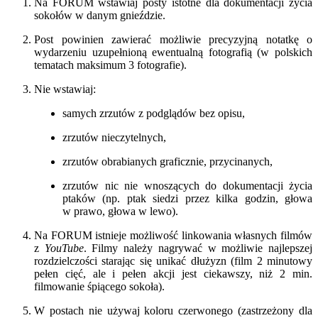
Na FORUM wstawiaj posty istotne dla dokumentacji życia
sokołów w danym gnieździe.
Post powinien zawierać możliwie precyzyjną notatkę o
wydarzeniu uzupełnioną ewentualną fotografią (w polskich
tematach maksimum 3 fotografie).
Nie wstawiaj:
samych zrzutów z podglądów bez opisu,
zrzutów nieczytelnych,
zrzutów obrabianych graficznie, przycinanych,
zrzutów nic nie wnoszących do dokumentacji życia
ptaków (np. ptak siedzi przez kilka godzin, głowa
w prawo, głowa w lewo).
Na FORUM istnieje możliwość linkowania własnych filmów
z
YouTube
. Filmy należy nagrywać w możliwie najlepszej
rozdzielczości starając się unikać dłużyzn (film 2 minutowy
pełen cięć, ale i pełen akcji jest ciekawszy, niż 2 min.
filmowanie śpiącego sokoła).
W postach nie używaj koloru czerwonego (zastrzeżony dla