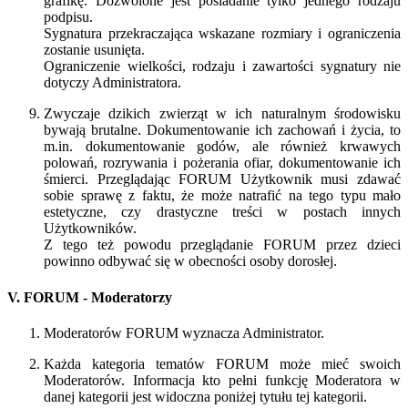
grafikę. Dozwolone jest posiadanie tylko jednego rodzaju
podpisu.
Sygnatura przekraczająca wskazane rozmiary i ograniczenia
zostanie usunięta.
Ograniczenie wielkości, rodzaju i zawartości sygnatury nie
dotyczy Administratora.
Zwyczaje dzikich zwierząt w ich naturalnym środowisku
bywają brutalne. Dokumentowanie ich zachowań i życia, to
m.in. dokumentowanie godów, ale również krwawych
polowań, rozrywania i pożerania ofiar, dokumentowanie ich
śmierci. Przeglądając FORUM Użytkownik musi zdawać
sobie sprawę z faktu, że może natrafić na tego typu mało
estetyczne, czy drastyczne treści w postach innych
Użytkowników.
Z tego też powodu przeglądanie FORUM przez dzieci
powinno odbywać się w obecności osoby dorosłej.
V. FORUM - Moderatorzy
Moderatorów FORUM wyznacza Administrator.
Każda kategoria tematów FORUM może mieć swoich
Moderatorów. Informacja kto pełni funkcję Moderatora w
danej kategorii jest widoczna poniżej tytułu tej kategorii.