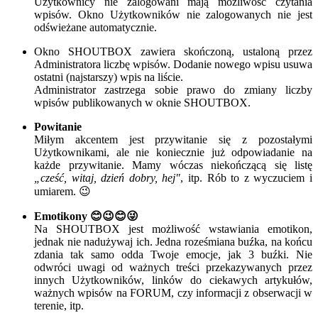
Użytkownicy nie zalogowani mają możliwość czytania
wpisów. Okno Użytkowników nie zalogowanych nie jest
odświeżane automatycznie.
Okno SHOUTBOX zawiera skończoną, ustaloną przez
Administratora liczbę wpisów. Dodanie nowego wpisu usuwa
ostatni (najstarszy) wpis na liście.
Administrator zastrzega sobie prawo do zmiany liczby
wpisów publikowanych w oknie SHOUTBOX.
Powitanie
Miłym akcentem jest przywitanie się z pozostałymi
Użytkownikami, ale nie koniecznie już odpowiadanie na
każde przywitanie. Mamy wóczas niekończącą się listę
„cześć, witaj, dzień dobry, hej"
, itp. Rób to z wyczuciem i
umiarem.
😉
Emotikony
😊
😉
😊
😜
Na SHOUTBOX jest możliwość wstawiania emotikon,
jednak nie nadużywaj ich. Jedna roześmiana buźka, na końcu
zdania tak samo odda Twoje emocje, jak 3 buźki. Nie
odwróci uwagi od ważnych treści przekazywanych przez
innych Użytkowników, linków do ciekawych artykułów,
ważnych wpisów na FORUM, czy informacji z obserwacji w
terenie, itp.