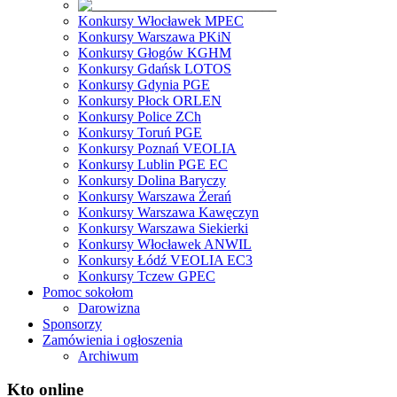
Konkursy Włocławek MPEC
Konkursy Warszawa PKiN
Konkursy Głogów KGHM
Konkursy Gdańsk LOTOS
Konkursy Gdynia PGE
Konkursy Płock ORLEN
Konkursy Police ZCh
Konkursy Toruń PGE
Konkursy Poznań VEOLIA
Konkursy Lublin PGE EC
Konkursy Dolina Baryczy
Konkursy Warszawa Żerań
Konkursy Warszawa Kawęczyn
Konkursy Warszawa Siekierki
Konkursy Włocławek ANWIL
Konkursy Łódź VEOLIA EC3
Konkursy Tczew GPEC
Pomoc sokołom
Darowizna
Sponsorzy
Zamówienia i ogłoszenia
Archiwum
Kto online