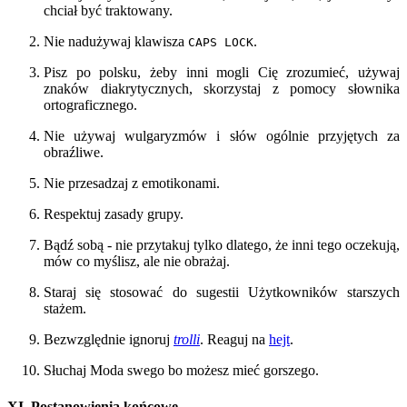
chciał być traktowany.
Nie nadużywaj klawisza
.
CAPS LOCK
Pisz po polsku, żeby inni mogli Cię zrozumieć, używaj
znaków diakrytycznych, skorzystaj z pomocy słownika
ortograficznego.
Nie używaj wulgaryzmów i słów ogólnie przyjętych za
obraźliwe.
Nie przesadzaj z emotikonami.
Respektuj zasady grupy.
Bądź sobą - nie przytakuj tylko dlatego, że inni tego oczekują,
mów co myślisz, ale nie obrażaj.
Staraj się stosować do sugestii Użytkowników starszych
stażem.
Bezwzględnie ignoruj
trolli
. Reaguj na
hejt
.
Słuchaj Moda swego bo możesz mieć gorszego.
XI. Postanowienia końcowe