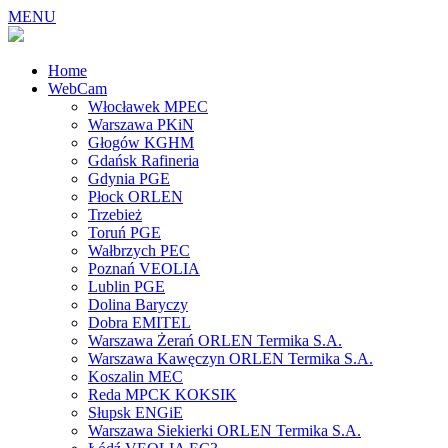
MENU
Home
WebCam
Włocławek MPEC
Warszawa PKiN
Głogów KGHM
Gdańsk Rafineria
Gdynia PGE
Płock ORLEN
Trzebież
Toruń PGE
Wałbrzych PEC
Poznań VEOLIA
Lublin PGE
Dolina Baryczy
Dobra EMITEL
Warszawa Żerań ORLEN Termika S.A.
Warszawa Kawęczyn ORLEN Termika S.A.
Koszalin MEC
Reda MPCK KOKSIK
Słupsk ENGiE
Warszawa Siekierki ORLEN Termika S.A.