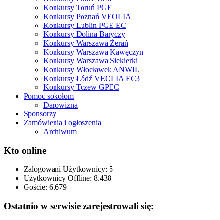
Konkursy Toruń PGE
Konkursy Poznań VEOLIA
Konkursy Lublin PGE EC
Konkursy Dolina Baryczy
Konkursy Warszawa Żerań
Konkursy Warszawa Kawęczyn
Konkursy Warszawa Siekierki
Konkursy Włocławek ANWIL
Konkursy Łódź VEOLIA EC3
Konkursy Tczew GPEC
Pomoc sokołom
Darowizna
Sponsorzy
Zamówienia i ogłoszenia
Archiwum
Kto online
Zalogowani Użytkownicy:
5
Użytkownicy Offline: 8.438
Goście:
6.679
Ostatnio w serwisie zarejestrowali się: