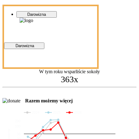
Darowizna
Darowizna
W tym roku wsparliście sokoły
363x
Razem możemy więcej
2024
2025
2026
200
100
Darowizny
36
20