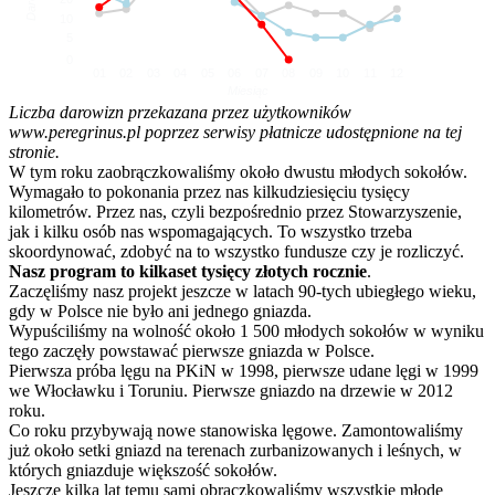
10
5
0
01
02
03
04
05
06
07
08
09
10
11
12
Miesiąc
Liczba darowizn przekazana przez użytkowników
www.peregrinus.pl poprzez serwisy płatnicze udostępnione na tej
stronie.
W tym roku zaobrączkowaliśmy około dwustu młodych sokołów.
Wymagało to pokonania przez nas kilkudziesięciu tysięcy
kilometrów. Przez nas, czyli bezpośrednio przez Stowarzyszenie,
jak i kilku osób nas wspomagających. To wszystko trzeba
skoordynować, zdobyć na to wszystko fundusze czy je rozliczyć.
Nasz program to kilkaset tysięcy złotych rocznie
.
Zaczęliśmy nasz projekt jeszcze w latach 90-tych ubiegłego wieku,
gdy w Polsce nie było ani jednego gniazda.
Wypuściliśmy na wolność około 1 500 młodych sokołów w wyniku
tego zaczęły powstawać pierwsze gniazda w Polsce.
Pierwsza próba lęgu na PKiN w 1998, pierwsze udane lęgi w 1999
we Włocławku i Toruniu. Pierwsze gniazdo na drzewie w 2012
roku.
Co roku przybywają nowe stanowiska lęgowe. Zamontowaliśmy
już około setki gniazd na terenach zurbanizowanych i leśnych, w
których gniazduje większość sokołów.
Jeszcze kilka lat temu sami obrączkowaliśmy wszystkie młode