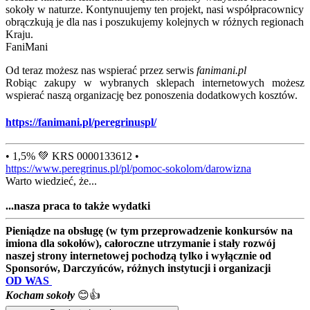
sokoły w naturze. Kontynuujemy ten projekt, nasi współpracownicy
obrączkują je dla nas i poszukujemy kolejnych w różnych regionach
Kraju.
FaniMani
Od teraz możesz nas wspierać przez serwis
fanimani.pl
Robiąc zakupy w wybranych sklepach internetowych możesz
wspierać naszą organizację bez ponoszenia dodatkowych kosztów.
https://fanimani.pl/peregrinuspl/
• 1,5% 💚 KRS 0000133612 •
https://www.peregrinus.pl/pl/pomoc-sokolom/darowizna
Warto wiedzieć, że...
...nasza praca to także wydatki
Pieniądze na obsługę (w tym przeprowadzenie konkursów na
imiona dla sokołów), całoroczne utrzymanie i stały rozwój
naszej strony internetowej pochodzą tylko i wyłącznie od
Sponsorów, Darczyńców, różnych instytucji i organizacji
OD WAS
Kocham sokoły
😊👍