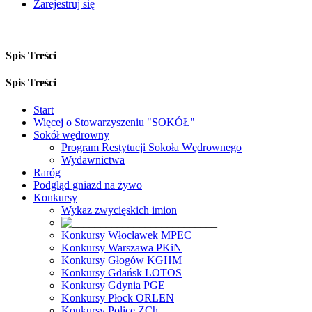
Zarejestruj się
Spis Treści
Spis Treści
Start
Więcej o Stowarzyszeniu "SOKÓŁ"
Sokół wędrowny
Program Restytucji Sokoła Wędrownego
Wydawnictwa
Raróg
Podgląd gniazd na żywo
Konkursy
Wykaz zwycięskich imion
Konkursy Włocławek MPEC
Konkursy Warszawa PKiN
Konkursy Głogów KGHM
Konkursy Gdańsk LOTOS
Konkursy Gdynia PGE
Konkursy Płock ORLEN
Konkursy Police ZCh