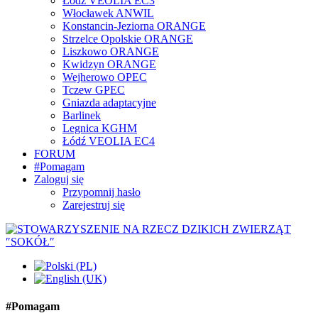
Łódź VEOLIA EC3
Włocławek ANWIL
Konstancin-Jeziorna ORANGE
Strzelce Opolskie ORANGE
Liszkowo ORANGE
Kwidzyn ORANGE
Wejherowo OPEC
Tczew GPEC
Gniazda adaptacyjne
Barlinek
Legnica KGHM
Łódź VEOLIA EC4
FORUM
#Pomagam
Zaloguj się
Przypomnij hasło
Zarejestruj się
#Pomagam