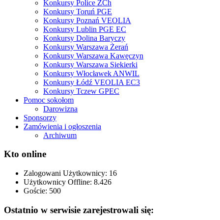
Konkursy Police ZCh
Konkursy Toruń PGE
Konkursy Poznań VEOLIA
Konkursy Lublin PGE EC
Konkursy Dolina Baryczy
Konkursy Warszawa Żerań
Konkursy Warszawa Kawęczyn
Konkursy Warszawa Siekierki
Konkursy Włocławek ANWIL
Konkursy Łódź VEOLIA EC3
Konkursy Tczew GPEC
Pomoc sokołom
Darowizna
Sponsorzy
Zamówienia i ogłoszenia
Archiwum
Kto online
Zalogowani Użytkownicy:
16
Użytkownicy Offline: 8.426
Goście:
500
Ostatnio w serwisie zarejestrowali się: