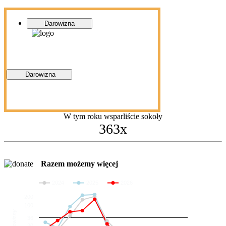
Darowizna
Darowizna
W tym roku wsparliście sokoły
363x
Razem możemy więcej
2024
2025
2026
200
100
Darowizny
36
20