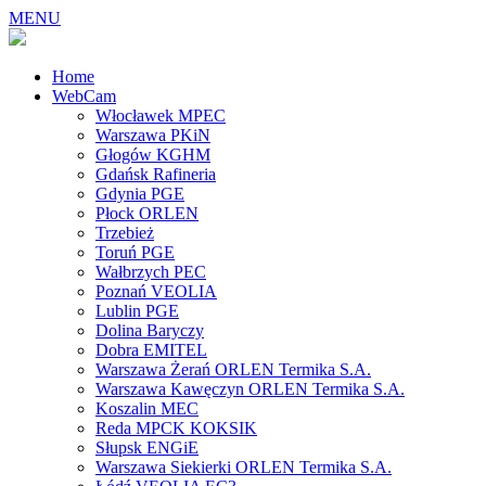
MENU
Home
WebCam
Włocławek MPEC
Warszawa PKiN
Głogów KGHM
Gdańsk Rafineria
Gdynia PGE
Płock ORLEN
Trzebież
Toruń PGE
Wałbrzych PEC
Poznań VEOLIA
Lublin PGE
Dolina Baryczy
Dobra EMITEL
Warszawa Żerań ORLEN Termika S.A.
Warszawa Kawęczyn ORLEN Termika S.A.
Koszalin MEC
Reda MPCK KOKSIK
Słupsk ENGiE
Warszawa Siekierki ORLEN Termika S.A.