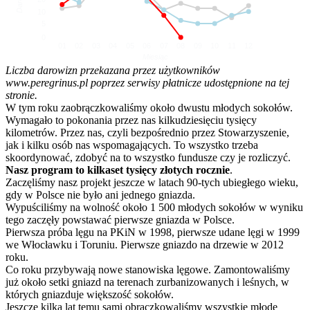
10
5
0
01
02
03
04
05
06
07
08
09
10
11
12
Miesiąc
Liczba darowizn przekazana przez użytkowników
www.peregrinus.pl poprzez serwisy płatnicze udostępnione na tej
stronie.
W tym roku zaobrączkowaliśmy około dwustu młodych sokołów.
Wymagało to pokonania przez nas kilkudziesięciu tysięcy
kilometrów. Przez nas, czyli bezpośrednio przez Stowarzyszenie,
jak i kilku osób nas wspomagających. To wszystko trzeba
skoordynować, zdobyć na to wszystko fundusze czy je rozliczyć.
Nasz program to kilkaset tysięcy złotych rocznie
.
Zaczęliśmy nasz projekt jeszcze w latach 90-tych ubiegłego wieku,
gdy w Polsce nie było ani jednego gniazda.
Wypuściliśmy na wolność około 1 500 młodych sokołów w wyniku
tego zaczęły powstawać pierwsze gniazda w Polsce.
Pierwsza próba lęgu na PKiN w 1998, pierwsze udane lęgi w 1999
we Włocławku i Toruniu. Pierwsze gniazdo na drzewie w 2012
roku.
Co roku przybywają nowe stanowiska lęgowe. Zamontowaliśmy
już około setki gniazd na terenach zurbanizowanych i leśnych, w
których gniazduje większość sokołów.
Jeszcze kilka lat temu sami obrączkowaliśmy wszystkie młode