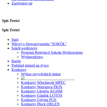
Zarejestruj się
Spis Treści
Spis Treści
Start
Więcej o Stowarzyszeniu "SOKÓŁ"
Sokół wędrowny
Program Restytucji Sokoła Wędrownego
Wydawnictwa
Raróg
Podgląd gniazd na żywo
Konkursy
Wykaz zwycięskich imion
Konkursy Włocławek MPEC
Konkursy Warszawa PKiN
Konkursy Głogów KGHM
Konkursy Gdańsk LOTOS
Konkursy Gdynia PGE
Konkursy Płock ORLEN