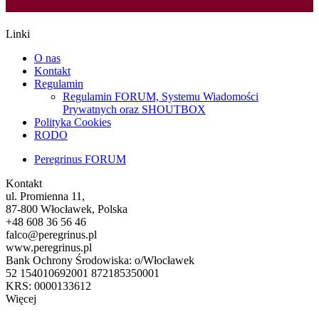
Linki
O nas
Kontakt
Regulamin
Regulamin FORUM, Systemu Wiadomości
Prywatnych oraz SHOUTBOX
Polityka Cookies
RODO
Peregrinus FORUM
Kontakt
ul. Promienna 11,
87-800 Włocławek, Polska
+48 608 36 56 46
falco@peregrinus.pl
www.peregrinus.pl
Bank Ochrony Środowiska: o/Włocławek
52 154010692001 872185350001
KRS: 0000133612
Więcej