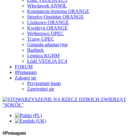
Łódź VEOLIA EC3
Włocławek ANWIL
Konstancin-Jeziorna ORANGE
Strzelce Opolskie ORANGE
Liszkowo ORANGE
Kwidzyn ORANGE
Wejherowo OPEC
Tczew GPEC
Gniazda adaptacyjne
Barlinek
Legnica KGHM
Łódź VEOLIA EC4
FORUM
#Pomagam
Zaloguj się
Przypomnij hasło
Zarejestruj się
#Pomagam