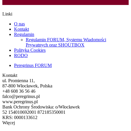
Linki
O nas
Kontakt
Regulamin
Regulamin FORUM, Systemu Wiadomości
Prywatnych oraz SHOUTBOX
Polityka Cookies
RODO
Peregrinus FORUM
Kontakt
ul. Promienna 11,
87-800 Włocławek, Polska
+48 608 36 56 46
falco@peregrinus.pl
www.peregrinus.pl
Bank Ochrony Środowiska: o/Włocławek
52 154010692001 872185350001
KRS: 0000133612
Więcej