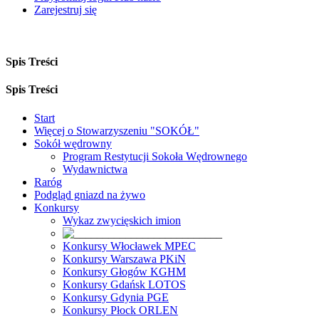
Zarejestruj się
Spis Treści
Spis Treści
Start
Więcej o Stowarzyszeniu "SOKÓŁ"
Sokół wędrowny
Program Restytucji Sokoła Wędrownego
Wydawnictwa
Raróg
Podgląd gniazd na żywo
Konkursy
Wykaz zwycięskich imion
Konkursy Włocławek MPEC
Konkursy Warszawa PKiN
Konkursy Głogów KGHM
Konkursy Gdańsk LOTOS
Konkursy Gdynia PGE
Konkursy Płock ORLEN