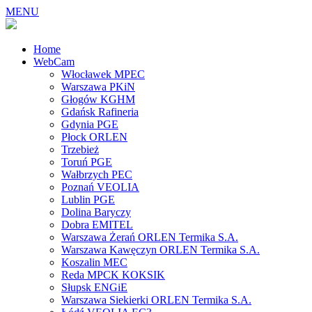
MENU
Home
WebCam
Włocławek MPEC
Warszawa PKiN
Głogów KGHM
Gdańsk Rafineria
Gdynia PGE
Płock ORLEN
Trzebież
Toruń PGE
Wałbrzych PEC
Poznań VEOLIA
Lublin PGE
Dolina Baryczy
Dobra EMITEL
Warszawa Żerań ORLEN Termika S.A.
Warszawa Kawęczyn ORLEN Termika S.A.
Koszalin MEC
Reda MPCK KOKSIK
Słupsk ENGiE
Warszawa Siekierki ORLEN Termika S.A.