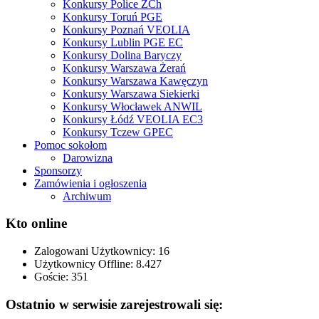
Konkursy Police ZCh
Konkursy Toruń PGE
Konkursy Poznań VEOLIA
Konkursy Lublin PGE EC
Konkursy Dolina Baryczy
Konkursy Warszawa Żerań
Konkursy Warszawa Kawęczyn
Konkursy Warszawa Siekierki
Konkursy Włocławek ANWIL
Konkursy Łódź VEOLIA EC3
Konkursy Tczew GPEC
Pomoc sokołom
Darowizna
Sponsorzy
Zamówienia i ogłoszenia
Archiwum
Kto online
Zalogowani Użytkownicy:
16
Użytkownicy Offline: 8.427
Goście:
351
Ostatnio w serwisie zarejestrowali się: