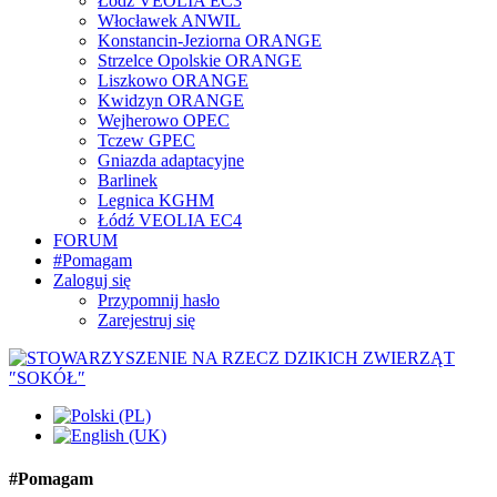
Łódź VEOLIA EC3
Włocławek ANWIL
Konstancin-Jeziorna ORANGE
Strzelce Opolskie ORANGE
Liszkowo ORANGE
Kwidzyn ORANGE
Wejherowo OPEC
Tczew GPEC
Gniazda adaptacyjne
Barlinek
Legnica KGHM
Łódź VEOLIA EC4
FORUM
#Pomagam
Zaloguj się
Przypomnij hasło
Zarejestruj się
#Pomagam