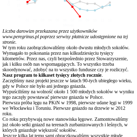
10
5
0
01
02
03
04
05
06
07
08
09
10
11
12
Miesiąc
Liczba darowizn przekazana przez użytkowników
www.peregrinus.pl poprzez serwisy płatnicze udostępnione na tej
stronie.
W tym roku zaobrączkowaliśmy około dwustu młodych sokołów.
Wymagało to pokonania przez nas kilkudziesięciu tysięcy
kilometrów. Przez nas, czyli bezpośrednio przez Stowarzyszenie,
jak i kilku osób nas wspomagających. To wszystko trzeba
skoordynować, zdobyć na to wszystko fundusze czy je rozliczyć.
Nasz program to kilkaset tysięcy złotych rocznie
.
Zaczęliśmy nasz projekt jeszcze w latach 90-tych ubiegłego wieku,
gdy w Polsce nie było ani jednego gniazda.
Wypuściliśmy na wolność około 1 500 młodych sokołów w wyniku
tego zaczęły powstawać pierwsze gniazda w Polsce.
Pierwsza próba lęgu na PKiN w 1998, pierwsze udane lęgi w 1999
we Włocławku i Toruniu. Pierwsze gniazdo na drzewie w 2012
roku.
Co roku przybywają nowe stanowiska lęgowe. Zamontowaliśmy
już około setki gniazd na terenach zurbanizowanych i leśnych, w
których gniazduje większość sokołów.
Jeszcze kilka lat temu sami obrączkowaliśmy wszystkie młode