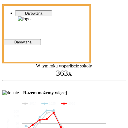
Darowizna
Darowizna
W tym roku wsparliście sokoły
363x
Razem możemy więcej
2024
2025
2026
200
100
Darowizny
36
20