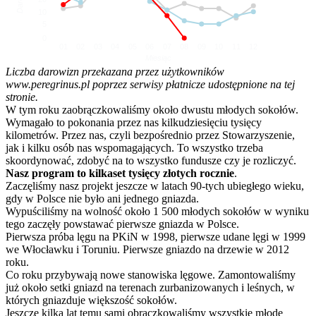
10
5
0
01
02
03
04
05
06
07
08
09
10
11
12
Miesiąc
Liczba darowizn przekazana przez użytkowników
www.peregrinus.pl poprzez serwisy płatnicze udostępnione na tej
stronie.
W tym roku zaobrączkowaliśmy około dwustu młodych sokołów.
Wymagało to pokonania przez nas kilkudziesięciu tysięcy
kilometrów. Przez nas, czyli bezpośrednio przez Stowarzyszenie,
jak i kilku osób nas wspomagających. To wszystko trzeba
skoordynować, zdobyć na to wszystko fundusze czy je rozliczyć.
Nasz program to kilkaset tysięcy złotych rocznie
.
Zaczęliśmy nasz projekt jeszcze w latach 90-tych ubiegłego wieku,
gdy w Polsce nie było ani jednego gniazda.
Wypuściliśmy na wolność około 1 500 młodych sokołów w wyniku
tego zaczęły powstawać pierwsze gniazda w Polsce.
Pierwsza próba lęgu na PKiN w 1998, pierwsze udane lęgi w 1999
we Włocławku i Toruniu. Pierwsze gniazdo na drzewie w 2012
roku.
Co roku przybywają nowe stanowiska lęgowe. Zamontowaliśmy
już około setki gniazd na terenach zurbanizowanych i leśnych, w
których gniazduje większość sokołów.
Jeszcze kilka lat temu sami obrączkowaliśmy wszystkie młode