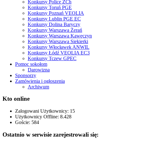
Konkursy Police ZCh
Konkursy Toruń PGE
Konkursy Poznań VEOLIA
Konkursy Lublin PGE EC
Konkursy Dolina Baryczy
Konkursy Warszawa Żerań
Konkursy Warszawa Kawęczyn
Konkursy Warszawa Siekierki
Konkursy Włocławek ANWIL
Konkursy Łódź VEOLIA EC3
Konkursy Tczew GPEC
Pomoc sokołom
Darowizna
Sponsorzy
Zamówienia i ogłoszenia
Archiwum
Kto online
Zalogowani Użytkownicy:
15
Użytkownicy Offline: 8.428
Goście:
584
Ostatnio w serwisie zarejestrowali się: