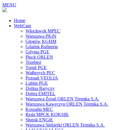
MENU
Home
WebCam
Włocławek MPEC
Warszawa PKiN
Głogów KGHM
Gdańsk Rafineria
Gdynia PGE
Płock ORLEN
Trzebież
Toruń PGE
Wałbrzych PEC
Poznań VEOLIA
Lublin PGE
Dolina Baryczy
Dobra EMITEL
Warszawa Żerań ORLEN Termika S.A.
Warszawa Kawęczyn ORLEN Termika S.A.
Koszalin MEC
Reda MPCK KOKSIK
Słupsk ENGiE
Warszawa Siekierki ORLEN Termika S.A.