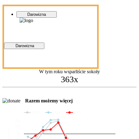
Darowizna
Darowizna
W tym roku wsparliście sokoły
363x
Razem możemy więcej
2024
2025
2026
200
100
Darowizny
36
20