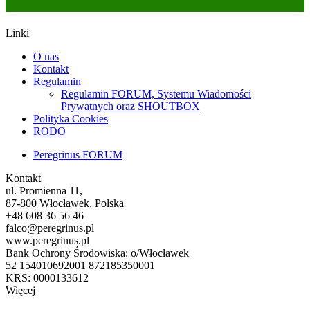
Linki
O nas
Kontakt
Regulamin
Regulamin FORUM, Systemu Wiadomości
Prywatnych oraz SHOUTBOX
Polityka Cookies
RODO
Peregrinus FORUM
Kontakt
ul. Promienna 11,
87-800 Włocławek, Polska
+48 608 36 56 46
falco@peregrinus.pl
www.peregrinus.pl
Bank Ochrony Środowiska: o/Włocławek
52 154010692001 872185350001
KRS: 0000133612
Więcej