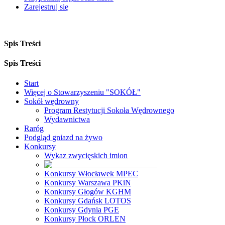
Zarejestruj się
Spis Treści
Spis Treści
Start
Więcej o Stowarzyszeniu "SOKÓŁ"
Sokół wędrowny
Program Restytucji Sokoła Wędrownego
Wydawnictwa
Raróg
Podgląd gniazd na żywo
Konkursy
Wykaz zwycięskich imion
Konkursy Włocławek MPEC
Konkursy Warszawa PKiN
Konkursy Głogów KGHM
Konkursy Gdańsk LOTOS
Konkursy Gdynia PGE
Konkursy Płock ORLEN