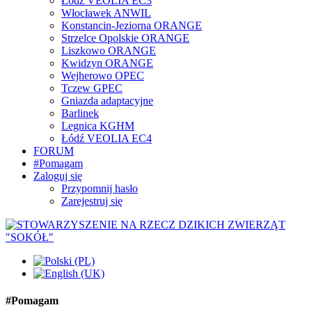
Łódź VEOLIA EC3
Włocławek ANWIL
Konstancin-Jeziorna ORANGE
Strzelce Opolskie ORANGE
Liszkowo ORANGE
Kwidzyn ORANGE
Wejherowo OPEC
Tczew GPEC
Gniazda adaptacyjne
Barlinek
Legnica KGHM
Łódź VEOLIA EC4
FORUM
#Pomagam
Zaloguj się
Przypomnij hasło
Zarejestruj się
#Pomagam