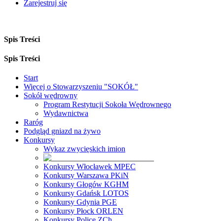
Zarejestruj się
Spis Treści
Spis Treści
Start
Więcej o Stowarzyszeniu "SOKÓŁ"
Sokół wędrowny
Program Restytucji Sokoła Wędrownego
Wydawnictwa
Raróg
Podgląd gniazd na żywo
Konkursy
Wykaz zwycięskich imion
Konkursy Włocławek MPEC
Konkursy Warszawa PKiN
Konkursy Głogów KGHM
Konkursy Gdańsk LOTOS
Konkursy Gdynia PGE
Konkursy Płock ORLEN
Konkursy Police ZCh