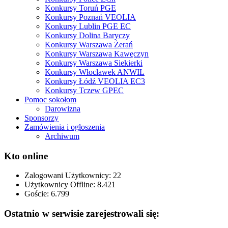
Konkursy Toruń PGE
Konkursy Poznań VEOLIA
Konkursy Lublin PGE EC
Konkursy Dolina Baryczy
Konkursy Warszawa Żerań
Konkursy Warszawa Kawęczyn
Konkursy Warszawa Siekierki
Konkursy Włocławek ANWIL
Konkursy Łódź VEOLIA EC3
Konkursy Tczew GPEC
Pomoc sokołom
Darowizna
Sponsorzy
Zamówienia i ogłoszenia
Archiwum
Kto online
Zalogowani Użytkownicy:
22
Użytkownicy Offline: 8.421
Goście:
6.799
Ostatnio w serwisie zarejestrowali się: