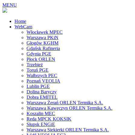
MENU
Home
WebCam
Włocławek MPEC
Warszawa PKiN
Głogów KGHM
Gdańsk Rafineria
Gdynia PGE
Płock ORLEN
Trzebież
Toruń PGE
Wałbrzych PEC
Poznań VEOLIA
Lublin PGE
Dolina Baryczy
Dobra EMITEL
Warszawa Żerań ORLEN Termika S.A.
Warszawa Kawęczyn ORLEN Termika S.A.
Koszalin MEC
Reda MPCK KOKSIK
Słupsk ENGiE
Warszawa Siekierki ORLEN Termika S.A.