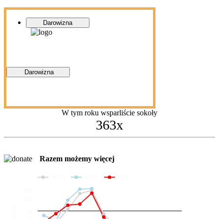
Darowizna
Darowizna
W tym roku wsparliście sokoły
363x
Razem możemy więcej
2024
2025
2026
200
100
Darowizny
36
20