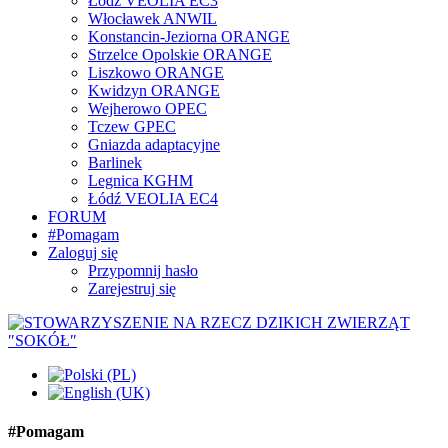
Łódź VEOLIA EC3
Włocławek ANWIL
Konstancin-Jeziorna ORANGE
Strzelce Opolskie ORANGE
Liszkowo ORANGE
Kwidzyn ORANGE
Wejherowo OPEC
Tczew GPEC
Gniazda adaptacyjne
Barlinek
Legnica KGHM
Łódź VEOLIA EC4
FORUM
#Pomagam
Zaloguj się
Przypomnij hasło
Zarejestruj się
#Pomagam