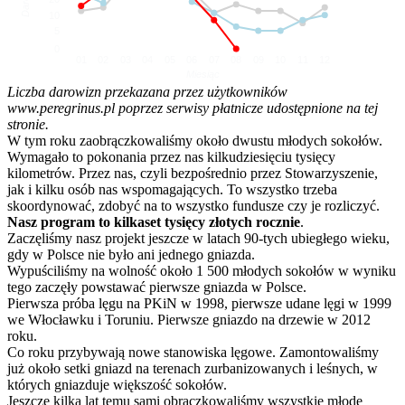
10
5
0
01
02
03
04
05
06
07
08
09
10
11
12
Miesiąc
Liczba darowizn przekazana przez użytkowników
www.peregrinus.pl poprzez serwisy płatnicze udostępnione na tej
stronie.
W tym roku zaobrączkowaliśmy około dwustu młodych sokołów.
Wymagało to pokonania przez nas kilkudziesięciu tysięcy
kilometrów. Przez nas, czyli bezpośrednio przez Stowarzyszenie,
jak i kilku osób nas wspomagających. To wszystko trzeba
skoordynować, zdobyć na to wszystko fundusze czy je rozliczyć.
Nasz program to kilkaset tysięcy złotych rocznie
.
Zaczęliśmy nasz projekt jeszcze w latach 90-tych ubiegłego wieku,
gdy w Polsce nie było ani jednego gniazda.
Wypuściliśmy na wolność około 1 500 młodych sokołów w wyniku
tego zaczęły powstawać pierwsze gniazda w Polsce.
Pierwsza próba lęgu na PKiN w 1998, pierwsze udane lęgi w 1999
we Włocławku i Toruniu. Pierwsze gniazdo na drzewie w 2012
roku.
Co roku przybywają nowe stanowiska lęgowe. Zamontowaliśmy
już około setki gniazd na terenach zurbanizowanych i leśnych, w
których gniazduje większość sokołów.
Jeszcze kilka lat temu sami obrączkowaliśmy wszystkie młode