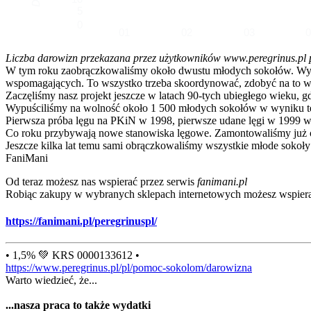
5
0
01
02
03
Liczba darowizn przekazana przez użytkowników www.peregrinus.pl pop
W tym roku zaobrączkowaliśmy około dwustu młodych sokołów. Wymagał
wspomagających. To wszystko trzeba skoordynować, zdobyć na to ws
Zaczęliśmy nasz projekt jeszcze w latach 90-tych ubiegłego wieku, g
Wypuściliśmy na wolność około 1 500 młodych sokołów w wyniku te
Pierwsza próba lęgu na PKiN w 1998, pierwsze udane lęgi w 1999 w
Co roku przybywają nowe stanowiska lęgowe. Zamontowaliśmy już ok
Jeszcze kilka lat temu sami obrączkowaliśmy wszystkie młode sokoły
FaniMani
Od teraz możesz nas wspierać przez serwis
fanimani.pl
Robiąc zakupy w wybranych sklepach internetowych możesz wspiera
https://fanimani.pl/peregrinuspl/
• 1,5% 💚 KRS 0000133612 •
https://www.peregrinus.pl/pl/pomoc-sokolom/darowizna
Warto wiedzieć, że...
...nasza praca to także wydatki