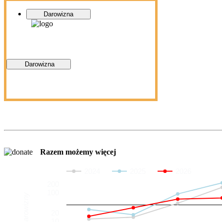
Darowizna
Darowizna
Razem możemy więcej
2024
2025
2026
200
100
Darowizny
20
10