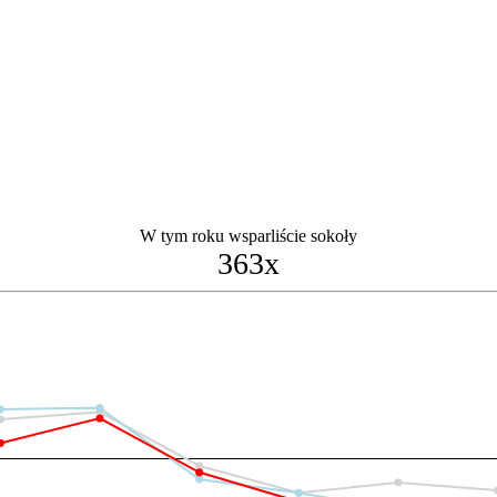
W tym roku wsparliście sokoły
363x