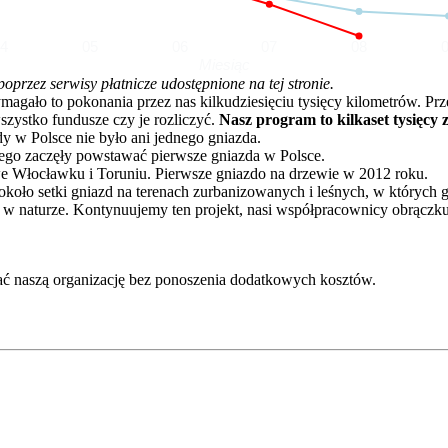
04
05
06
07
08
Miesiąc
rzez serwisy płatnicze udostępnione na tej stronie.
o to pokonania przez nas kilkudziesięciu tysięcy kilometrów. Przez 
zystko fundusze czy je rozliczyć.
Nasz program to kilkaset tysięcy 
dy w Polsce nie było ani jednego gniazda.
go zaczęły powstawać pierwsze gniazda w Polsce.
e Włocławku i Toruniu. Pierwsze gniazdo na drzewie w 2012 roku.
oło setki gniazd na terenach zurbanizowanych i leśnych, w których 
 w naturze. Kontynuujemy ten projekt, nasi współpracownicy obrączku
ć naszą organizację bez ponoszenia dodatkowych kosztów.