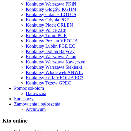
Konkursy Warszawa PKiN
Konkursy Głogów KGHM
Konkursy Gdańsk LOTOS
Konkursy Gdynia PGE
Konkursy Płock ORLEN
Konkursy Police ZCh
Konkursy Toruń PGE
Konkursy Poznań VEOLIA
Konkursy Lublin PGE EC
Konkursy Dolina Baryczy
Konkursy Warszawa Żerań
Konkursy Warszawa Kawęczyn
Konkursy Warszawa Siekierki
Konkursy Włocławek ANWIL
Konkursy Łódź VEOLIA EC3
Konkursy Tczew GPEC
Pomoc sokołom
Darowizna
Sponsorzy
Zamówienia i ogłoszenia
Archiwum
Kto online