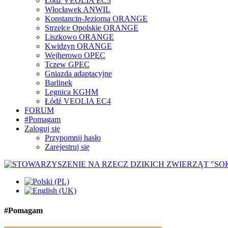
Łódź VEOLIA EC3
Włocławek ANWIL
Konstancin-Jeziorna ORANGE
Strzelce Opolskie ORANGE
Liszkowo ORANGE
Kwidzyn ORANGE
Wejherowo OPEC
Tczew GPEC
Gniazda adaptacyjne
Barlinek
Legnica KGHM
Łódź VEOLIA EC4
FORUM
#Pomagam
Zaloguj się
Przypomnij hasło
Zarejestruj się
#Pomagam