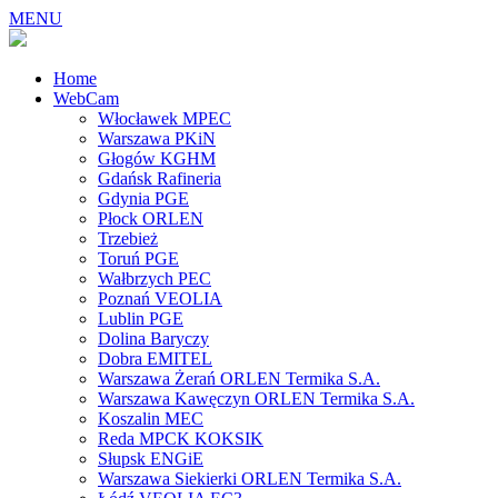
MENU
Home
WebCam
Włocławek MPEC
Warszawa PKiN
Głogów KGHM
Gdańsk Rafineria
Gdynia PGE
Płock ORLEN
Trzebież
Toruń PGE
Wałbrzych PEC
Poznań VEOLIA
Lublin PGE
Dolina Baryczy
Dobra EMITEL
Warszawa Żerań ORLEN Termika S.A.
Warszawa Kawęczyn ORLEN Termika S.A.
Koszalin MEC
Reda MPCK KOKSIK
Słupsk ENGiE
Warszawa Siekierki ORLEN Termika S.A.