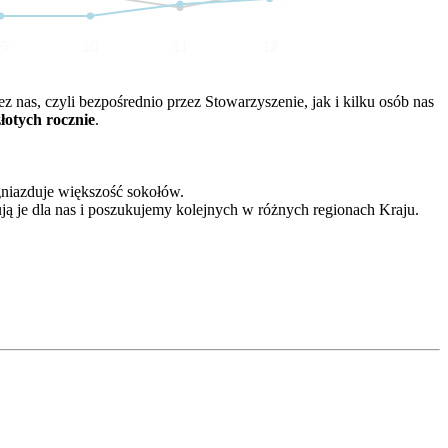
09
10
11
12
nas, czyli bezpośrednio przez Stowarzyszenie, jak i kilku osób nas
złotych rocznie
.
gniazduje większość sokołów.
ją je dla nas i poszukujemy kolejnych w różnych regionach Kraju.