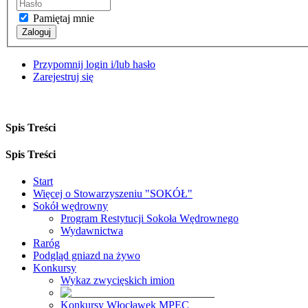
Pamiętaj mnie
Zaloguj
Przypomnij login i/lub hasło
Zarejestruj się
Spis Treści
Spis Treści
Start
Więcej o Stowarzyszeniu "SOKÓŁ"
Sokół wędrowny
Program Restytucji Sokoła Wędrownego
Wydawnictwa
Raróg
Podgląd gniazd na żywo
Konkursy
Wykaz zwycięskich imion
Konkursy Włocławek MPEC