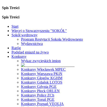
Spis Treści
Spis Treści
Start
Więcej o Stowarzyszeniu "SOKÓŁ"
Sokół wędrowny
Program Restytucji Sokoła Wędrownego
Wydawnictwa
Raróg
Podgląd gniazd na żywo
Konkursy
Wykaz zwycięskich imion
Konkursy Włocławek MPEC
Konkursy Warszawa PKiN
Konkursy Głogów KGHM
Konkursy Gdańsk LOTOS
Konkursy Gdynia PGE
Konkursy Płock ORLEN
Konkursy Police ZCh
Konkursy Toruń PGE
Konkursy Poznań VEOLIA