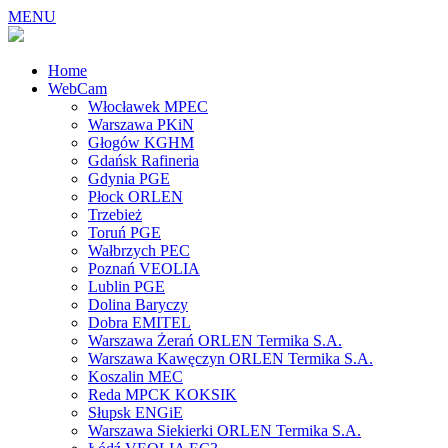
MENU
Home
WebCam
Włocławek MPEC
Warszawa PKiN
Głogów KGHM
Gdańsk Rafineria
Gdynia PGE
Płock ORLEN
Trzebież
Toruń PGE
Wałbrzych PEC
Poznań VEOLIA
Lublin PGE
Dolina Baryczy
Dobra EMITEL
Warszawa Żerań ORLEN Termika S.A.
Warszawa Kawęczyn ORLEN Termika S.A.
Koszalin MEC
Reda MPCK KOKSIK
Słupsk ENGiE
Warszawa Siekierki ORLEN Termika S.A.