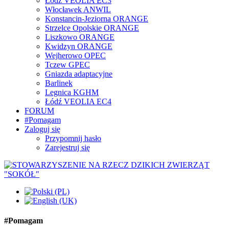
Łódź VEOLIA EC3
Włocławek ANWIL
Konstancin-Jeziorna ORANGE
Strzelce Opolskie ORANGE
Liszkowo ORANGE
Kwidzyn ORANGE
Wejherowo OPEC
Tczew GPEC
Gniazda adaptacyjne
Barlinek
Legnica KGHM
Łódź VEOLIA EC4
FORUM
#Pomagam
Zaloguj się
Przypomnij hasło
Zarejestruj się
#Pomagam