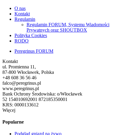
O nas
Kontakt
Regulamin
Regulamin FORUM, Systemu Wiadomości
Prywatnych oraz SHOUTBOX
Polityka Cookies
RODO
Peregrinus FORUM
Kontakt
ul. Promienna 11,
87-800 Włocławek, Polska
+48 608 36 56 46
falco@peregrinus.pl
www.peregrinus.pl
Bank Ochrony Środowiska: o/Włocławek
52 154010692001 872185350001
KRS: 0000133612
Więcej
Popularne
Podgląd gniazd na żywo