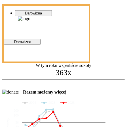
Darowizna
Darowizna
W tym roku wsparliście sokoły
363x
Razem możemy więcej
2024
2025
2026
200
100
Darowizny
36
20