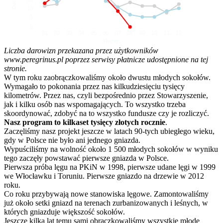
10
5
0
01
02
03
04
05
06
07
08
09
10
11
12
Miesiąc
Liczba darowizn przekazana przez użytkowników
www.peregrinus.pl poprzez serwisy płatnicze udostępnione na tej
stronie.
W tym roku zaobrączkowaliśmy około dwustu młodych sokołów.
Wymagało to pokonania przez nas kilkudziesięciu tysięcy
kilometrów. Przez nas, czyli bezpośrednio przez Stowarzyszenie,
jak i kilku osób nas wspomagających. To wszystko trzeba
skoordynować, zdobyć na to wszystko fundusze czy je rozliczyć.
Nasz program to kilkaset tysięcy złotych rocznie
.
Zaczęliśmy nasz projekt jeszcze w latach 90-tych ubiegłego wieku,
gdy w Polsce nie było ani jednego gniazda.
Wypuściliśmy na wolność około 1 500 młodych sokołów w wyniku
tego zaczęły powstawać pierwsze gniazda w Polsce.
Pierwsza próba lęgu na PKiN w 1998, pierwsze udane lęgi w 1999
we Włocławku i Toruniu. Pierwsze gniazdo na drzewie w 2012
roku.
Co roku przybywają nowe stanowiska lęgowe. Zamontowaliśmy
już około setki gniazd na terenach zurbanizowanych i leśnych, w
których gniazduje większość sokołów.
Jeszcze kilka lat temu sami obrączkowaliśmy wszystkie młode