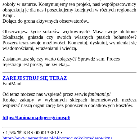
sokoły w naturze. Kontynuujemy ten projekt, nasi współpracownicy
obrączkują je dla nas i poszukujemy kolejnych w różnych regionach
Kraju.
Dołącz do grona aktywnych obserwatorów...
Obserwujesz życie sokołów wędrownych? Masz swoje ulubione
lokalizacje, gniazda czy swoich własnych ptasich bohaterów?
Poszerz teraz swoje możliwości. Komentuj, dyskutuj, wymieniaj się
wiadomościami, wrażeniami i wiedzą.
Zastanawiasz się czy warto dołączyć? Sprawdź sam. Proces
rejestracji jest prosty, nie zwlekaj...
ZAREJESTRUJ SIĘ TERAZ
FaniMani
Od teraz możesz nas wspierać przez serwis
fanimani.pl
Robiąc zakupy w wybranych sklepach internetowych możesz
wspierać naszą organizację bez ponoszenia dodatkowych kosztów.
https://fanimani.pl/peregrinuspl/
• 1,5% 💚 KRS 0000133612 •
https://www.peregrinus.pl/pl/pomoc-sokolom/darowizna