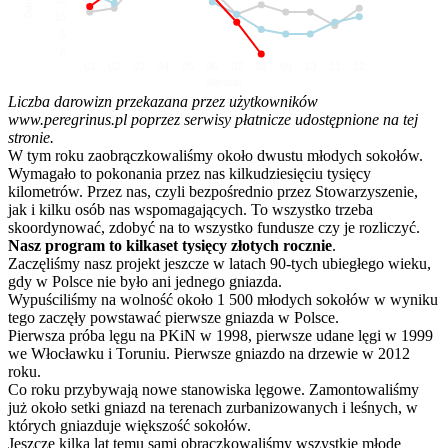
10
5
0
01
02
03
04
05
06
07
08
09
10
11
12
Miesiąc
Liczba darowizn przekazana przez użytkowników
www.peregrinus.pl poprzez serwisy płatnicze udostępnione na tej
stronie.
W tym roku zaobrączkowaliśmy około dwustu młodych sokołów.
Wymagało to pokonania przez nas kilkudziesięciu tysięcy
kilometrów. Przez nas, czyli bezpośrednio przez Stowarzyszenie,
jak i kilku osób nas wspomagających. To wszystko trzeba
skoordynować, zdobyć na to wszystko fundusze czy je rozliczyć.
Nasz program to kilkaset tysięcy złotych rocznie
.
Zaczęliśmy nasz projekt jeszcze w latach 90-tych ubiegłego wieku,
gdy w Polsce nie było ani jednego gniazda.
Wypuściliśmy na wolność około 1 500 młodych sokołów w wyniku
tego zaczęły powstawać pierwsze gniazda w Polsce.
Pierwsza próba lęgu na PKiN w 1998, pierwsze udane lęgi w 1999
we Włocławku i Toruniu. Pierwsze gniazdo na drzewie w 2012
roku.
Co roku przybywają nowe stanowiska lęgowe. Zamontowaliśmy
już około setki gniazd na terenach zurbanizowanych i leśnych, w
których gniazduje większość sokołów.
Jeszcze kilka lat temu sami obrączkowaliśmy wszystkie młode