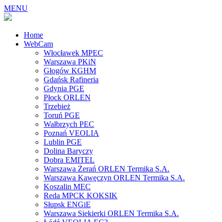
MENU
Home
WebCam
Włocławek MPEC
Warszawa PKiN
Głogów KGHM
Gdańsk Rafineria
Gdynia PGE
Płock ORLEN
Trzebież
Toruń PGE
Wałbrzych PEC
Poznań VEOLIA
Lublin PGE
Dolina Baryczy
Dobra EMITEL
Warszawa Żerań ORLEN Termika S.A.
Warszawa Kawęczyn ORLEN Termika S.A.
Koszalin MEC
Reda MPCK KOKSIK
Słupsk ENGiE
Warszawa Siekierki ORLEN Termika S.A.