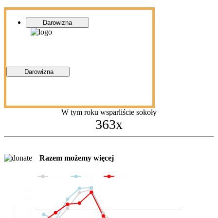
Darowizna
Darowizna
W tym roku wsparliście sokoły
363x
Razem możemy więcej
2024
2025
2026
200
100
Darowizny
36
20