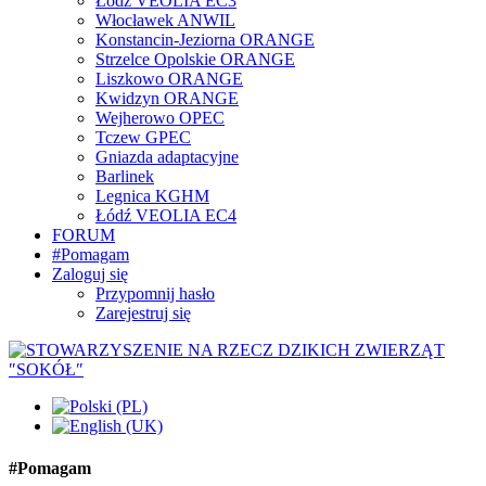
Łódź VEOLIA EC3
Włocławek ANWIL
Konstancin-Jeziorna ORANGE
Strzelce Opolskie ORANGE
Liszkowo ORANGE
Kwidzyn ORANGE
Wejherowo OPEC
Tczew GPEC
Gniazda adaptacyjne
Barlinek
Legnica KGHM
Łódź VEOLIA EC4
FORUM
#Pomagam
Zaloguj się
Przypomnij hasło
Zarejestruj się
#Pomagam