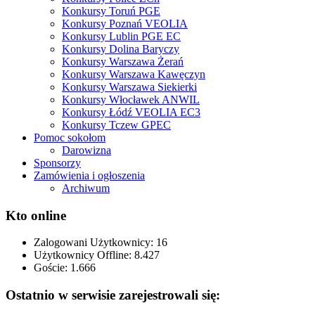
Konkursy Toruń PGE
Konkursy Poznań VEOLIA
Konkursy Lublin PGE EC
Konkursy Dolina Baryczy
Konkursy Warszawa Żerań
Konkursy Warszawa Kawęczyn
Konkursy Warszawa Siekierki
Konkursy Włocławek ANWIL
Konkursy Łódź VEOLIA EC3
Konkursy Tczew GPEC
Pomoc sokołom
Darowizna
Sponsorzy
Zamówienia i ogłoszenia
Archiwum
Kto online
Zalogowani Użytkownicy:
16
Użytkownicy Offline: 8.427
Goście:
1.666
Ostatnio w serwisie zarejestrowali się: