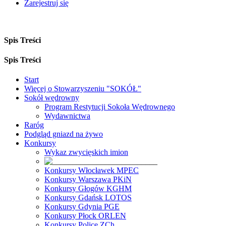
Zarejestruj się
Spis Treści
Spis Treści
Start
Więcej o Stowarzyszeniu "SOKÓŁ"
Sokół wędrowny
Program Restytucji Sokoła Wędrownego
Wydawnictwa
Raróg
Podgląd gniazd na żywo
Konkursy
Wykaz zwycięskich imion
Konkursy Włocławek MPEC
Konkursy Warszawa PKiN
Konkursy Głogów KGHM
Konkursy Gdańsk LOTOS
Konkursy Gdynia PGE
Konkursy Płock ORLEN
Konkursy Police ZCh