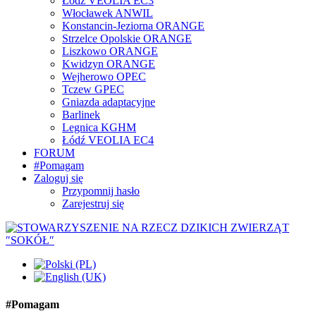
Łódź VEOLIA EC3
Włocławek ANWIL
Konstancin-Jeziorna ORANGE
Strzelce Opolskie ORANGE
Liszkowo ORANGE
Kwidzyn ORANGE
Wejherowo OPEC
Tczew GPEC
Gniazda adaptacyjne
Barlinek
Legnica KGHM
Łódź VEOLIA EC4
FORUM
#Pomagam
Zaloguj się
Przypomnij hasło
Zarejestruj się
#Pomagam