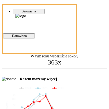
Darowizna
Darowizna
W tym roku wsparliście sokoły
363x
Razem możemy więcej
2024
2025
2026
200
100
Darowizny
36
20