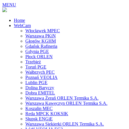
MENU
Home
WebCam
Włocławek MPEC
Warszawa PKiN
Głogów KGHM
Gdańsk Rafineria
Gdynia PGE
Płock ORLEN
Trzebież
Toruń PGE
Wałbrzych PEC
Poznań VEOLIA
Lublin PGE
Dolina Baryczy
Dobra EMITEL
Warszawa Żerań ORLEN Termika S.A.
Warszawa Kawęczyn ORLEN Termika S.A.
Koszalin MEC
Reda MPCK KOKSIK
Słupsk ENGiE
Warszawa Siekierki ORLEN Termika S.A.