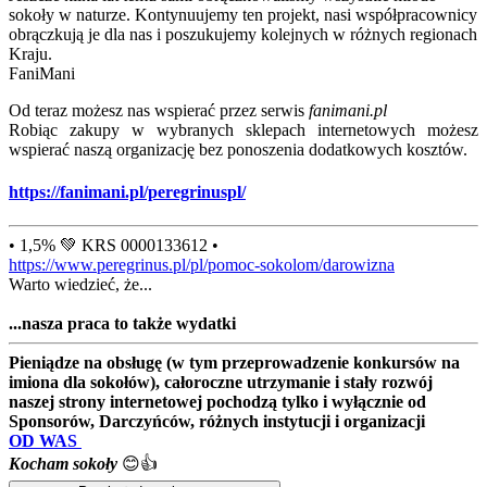
sokoły w naturze. Kontynuujemy ten projekt, nasi współpracownicy
obrączkują je dla nas i poszukujemy kolejnych w różnych regionach
Kraju.
FaniMani
Od teraz możesz nas wspierać przez serwis
fanimani.pl
Robiąc zakupy w wybranych sklepach internetowych możesz
wspierać naszą organizację bez ponoszenia dodatkowych kosztów.
https://fanimani.pl/peregrinuspl/
• 1,5% 💚 KRS 0000133612 •
https://www.peregrinus.pl/pl/pomoc-sokolom/darowizna
Warto wiedzieć, że...
...nasza praca to także wydatki
Pieniądze na obsługę (w tym przeprowadzenie konkursów na
imiona dla sokołów), całoroczne utrzymanie i stały rozwój
naszej strony internetowej pochodzą tylko i wyłącznie od
Sponsorów, Darczyńców, różnych instytucji i organizacji
OD WAS
Kocham sokoły
😊👍