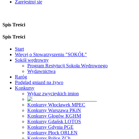
Zarejestruj się
Spis Treści
Spis Treści
Start
Więcej o Stowarzyszeniu "SOKÓŁ"
Sokół wędrowny
Program Restytucji Sokoła Wędrownego
Wydawnictwa
Raróg
Podgląd gniazd na żywo
Konkursy
Wykaz zwycięskich imion
Konkursy Włocławek MPEC
Konkursy Warszawa PKiN
Konkursy Głogów KGHM
Konkursy Gdańsk LOTOS
Konkursy Gdynia PGE
Konkursy Płock ORLEN
Konkursy Police ZCh