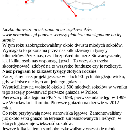
10
5
0
01
02
03
04
05
06
07
08
09
10
11
12
Miesiąc
Liczba darowizn przekazana przez użytkowników
www.peregrinus.pl poprzez serwisy płatnicze udostępnione na tej
stronie.
W tym roku zaobrączkowaliśmy około dwustu młodych sokołów.
Wymagało to pokonania przez nas kilkudziesięciu tysięcy
kilometrów. Przez nas, czyli bezpośrednio przez Stowarzyszenie,
jak i kilku osób nas wspomagających. To wszystko trzeba
skoordynować, zdobyć na to wszystko fundusze czy je rozliczyć.
Nasz program to kilkaset tysięcy złotych rocznie
.
Zaczęliśmy nasz projekt jeszcze w latach 90-tych ubiegłego wieku,
gdy w Polsce nie było ani jednego gniazda.
Wypuściliśmy na wolność około 1 500 młodych sokołów w wyniku
tego zaczęły powstawać pierwsze gniazda w Polsce.
Pierwsza próba lęgu na PKiN w 1998, pierwsze udane lęgi w 1999
we Włocławku i Toruniu. Pierwsze gniazdo na drzewie w 2012
roku.
Co roku przybywają nowe stanowiska lęgowe. Zamontowaliśmy
już około setki gniazd na terenach zurbanizowanych i leśnych, w
których gniazduje większość sokołów.
Jeszcze kilka lat temu sami obrączkowaliśmy wszystkie młode