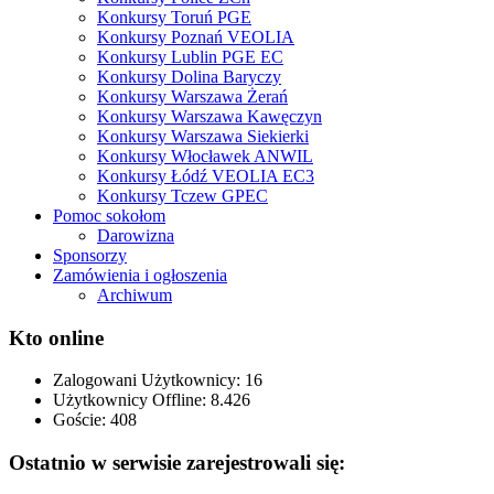
Konkursy Toruń PGE
Konkursy Poznań VEOLIA
Konkursy Lublin PGE EC
Konkursy Dolina Baryczy
Konkursy Warszawa Żerań
Konkursy Warszawa Kawęczyn
Konkursy Warszawa Siekierki
Konkursy Włocławek ANWIL
Konkursy Łódź VEOLIA EC3
Konkursy Tczew GPEC
Pomoc sokołom
Darowizna
Sponsorzy
Zamówienia i ogłoszenia
Archiwum
Kto online
Zalogowani Użytkownicy:
16
Użytkownicy Offline: 8.426
Goście:
408
Ostatnio w serwisie zarejestrowali się: