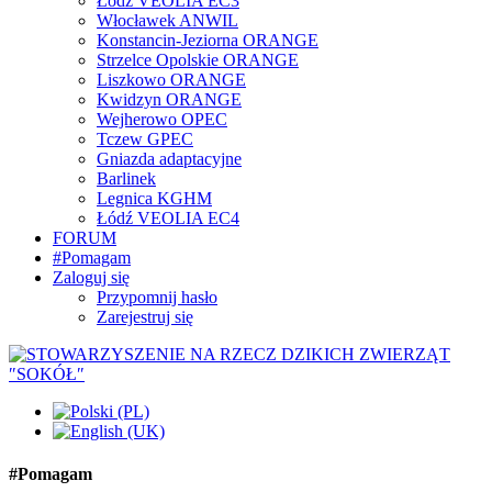
Łódź VEOLIA EC3
Włocławek ANWIL
Konstancin-Jeziorna ORANGE
Strzelce Opolskie ORANGE
Liszkowo ORANGE
Kwidzyn ORANGE
Wejherowo OPEC
Tczew GPEC
Gniazda adaptacyjne
Barlinek
Legnica KGHM
Łódź VEOLIA EC4
FORUM
#Pomagam
Zaloguj się
Przypomnij hasło
Zarejestruj się
#Pomagam