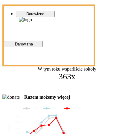
Darowizna
Darowizna
W tym roku wsparliście sokoły
363x
Razem możemy więcej
2024
2025
2026
200
100
Darowizny
36
20