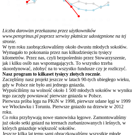
10
5
0
01
02
03
04
05
06
07
08
09
10
11
12
Miesiąc
Liczba darowizn przekazana przez użytkowników
www.peregrinus.pl poprzez serwisy płatnicze udostępnione na tej
stronie.
W tym roku zaobrączkowaliśmy około dwustu młodych sokołów.
Wymagało to pokonania przez nas kilkudziesięciu tysięcy
kilometrów. Przez nas, czyli bezpośrednio przez Stowarzyszenie,
jak i kilku osób nas wspomagających. To wszystko trzeba
skoordynować, zdobyć na to wszystko fundusze czy je rozliczyć.
Nasz program to kilkaset tysięcy złotych rocznie
.
Zaczęliśmy nasz projekt jeszcze w latach 90-tych ubiegłego wieku,
gdy w Polsce nie było ani jednego gniazda.
Wypuściliśmy na wolność około 1 500 młodych sokołów w wyniku
tego zaczęły powstawać pierwsze gniazda w Polsce.
Pierwsza próba lęgu na PKiN w 1998, pierwsze udane lęgi w 1999
we Włocławku i Toruniu. Pierwsze gniazdo na drzewie w 2012
roku.
Co roku przybywają nowe stanowiska lęgowe. Zamontowaliśmy
już około setki gniazd na terenach zurbanizowanych i leśnych, w
których gniazduje większość sokołów.
Jeszcze kilka lat temu sami obrączkowaliśmy wszystkie młode