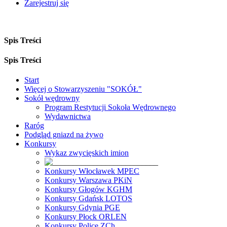
Zarejestruj się
Spis Treści
Spis Treści
Start
Więcej o Stowarzyszeniu "SOKÓŁ"
Sokół wędrowny
Program Restytucji Sokoła Wędrownego
Wydawnictwa
Raróg
Podgląd gniazd na żywo
Konkursy
Wykaz zwycięskich imion
Konkursy Włocławek MPEC
Konkursy Warszawa PKiN
Konkursy Głogów KGHM
Konkursy Gdańsk LOTOS
Konkursy Gdynia PGE
Konkursy Płock ORLEN
Konkursy Police ZCh