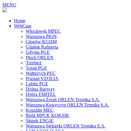
MENU
Home
WebCam
Włocławek MPEC
Warszawa PKiN
Głogów KGHM
Gdańsk Rafineria
Gdynia PGE
Płock ORLEN
Trzebież
Toruń PGE
Wałbrzych PEC
Poznań VEOLIA
Lublin PGE
Dolina Baryczy
Dobra EMITEL
Warszawa Żerań ORLEN Termika S.A.
Warszawa Kawęczyn ORLEN Termika S.A.
Koszalin MEC
Reda MPCK KOKSIK
Słupsk ENGiE
Warszawa Siekierki ORLEN Termika S.A.