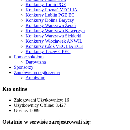
Konkursy Toruń PGE
Konkursy Poznań VEOLIA
Konkursy Lublin PGE EC
Konkursy Dolina Baryczy
Konkursy Warszawa Żerań
Konkursy Warszawa Kawęczyn
Konkursy Warszawa Siekierki
Konkursy Włocławek ANWIL
Konkursy Łódź VEOLIA EC3
Konkursy Tczew GPEC
Pomoc sokołom
Darowizna
Sponsorzy
Zamówienia i ogłoszenia
Archiwum
Kto online
Zalogowani Użytkownicy:
16
Użytkownicy Offline: 8.427
Goście:
1.089
Ostatnio w serwisie zarejestrowali się: