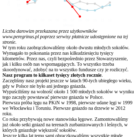
10
5
0
01
02
03
04
05
06
07
08
09
10
11
12
Miesiąc
Liczba darowizn przekazana przez użytkowników
www.peregrinus.pl poprzez serwisy płatnicze udostępnione na tej
stronie.
W tym roku zaobrączkowaliśmy około dwustu młodych sokołów.
Wymagało to pokonania przez nas kilkudziesięciu tysięcy
kilometrów. Przez nas, czyli bezpośrednio przez Stowarzyszenie,
jak i kilku osób nas wspomagających. To wszystko trzeba
skoordynować, zdobyć na to wszystko fundusze czy je rozliczyć.
Nasz program to kilkaset tysięcy złotych rocznie
.
Zaczęliśmy nasz projekt jeszcze w latach 90-tych ubiegłego wieku,
gdy w Polsce nie było ani jednego gniazda.
Wypuściliśmy na wolność około 1 500 młodych sokołów w wyniku
tego zaczęły powstawać pierwsze gniazda w Polsce.
Pierwsza próba lęgu na PKiN w 1998, pierwsze udane lęgi w 1999
we Włocławku i Toruniu. Pierwsze gniazdo na drzewie w 2012
roku.
Co roku przybywają nowe stanowiska lęgowe. Zamontowaliśmy
już około setki gniazd na terenach zurbanizowanych i leśnych, w
których gniazduje większość sokołów.
Jeszcze kilka lat temu sami obrączkowaliśmy wszystkie młode