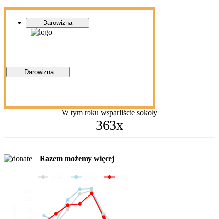
Darowizna
Darowizna
W tym roku wsparliście sokoły
363x
Razem możemy więcej
2024
2025
2026
200
100
Darowizny
36
20