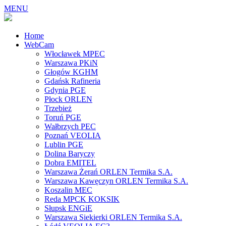
MENU
Home
WebCam
Włocławek MPEC
Warszawa PKiN
Głogów KGHM
Gdańsk Rafineria
Gdynia PGE
Płock ORLEN
Trzebież
Toruń PGE
Wałbrzych PEC
Poznań VEOLIA
Lublin PGE
Dolina Baryczy
Dobra EMITEL
Warszawa Żerań ORLEN Termika S.A.
Warszawa Kawęczyn ORLEN Termika S.A.
Koszalin MEC
Reda MPCK KOKSIK
Słupsk ENGiE
Warszawa Siekierki ORLEN Termika S.A.