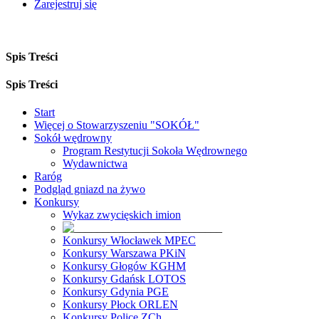
Zarejestruj się
Spis Treści
Spis Treści
Start
Więcej o Stowarzyszeniu "SOKÓŁ"
Sokół wędrowny
Program Restytucji Sokoła Wędrownego
Wydawnictwa
Raróg
Podgląd gniazd na żywo
Konkursy
Wykaz zwycięskich imion
Konkursy Włocławek MPEC
Konkursy Warszawa PKiN
Konkursy Głogów KGHM
Konkursy Gdańsk LOTOS
Konkursy Gdynia PGE
Konkursy Płock ORLEN
Konkursy Police ZCh