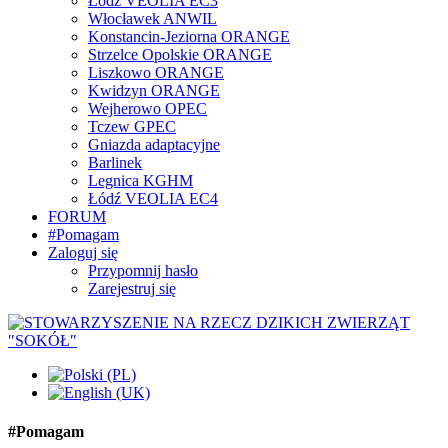
Łódź VEOLIA EC3
Włocławek ANWIL
Konstancin-Jeziorna ORANGE
Strzelce Opolskie ORANGE
Liszkowo ORANGE
Kwidzyn ORANGE
Wejherowo OPEC
Tczew GPEC
Gniazda adaptacyjne
Barlinek
Legnica KGHM
Łódź VEOLIA EC4
FORUM
#Pomagam
Zaloguj się
Przypomnij hasło
Zarejestruj się
#Pomagam