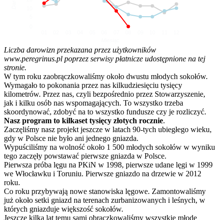
10
5
0
01
02
03
04
05
06
07
08
09
10
11
12
Miesiąc
Liczba darowizn przekazana przez użytkowników
www.peregrinus.pl poprzez serwisy płatnicze udostępnione na tej
stronie.
W tym roku zaobrączkowaliśmy około dwustu młodych sokołów.
Wymagało to pokonania przez nas kilkudziesięciu tysięcy
kilometrów. Przez nas, czyli bezpośrednio przez Stowarzyszenie,
jak i kilku osób nas wspomagających. To wszystko trzeba
skoordynować, zdobyć na to wszystko fundusze czy je rozliczyć.
Nasz program to kilkaset tysięcy złotych rocznie
.
Zaczęliśmy nasz projekt jeszcze w latach 90-tych ubiegłego wieku,
gdy w Polsce nie było ani jednego gniazda.
Wypuściliśmy na wolność około 1 500 młodych sokołów w wyniku
tego zaczęły powstawać pierwsze gniazda w Polsce.
Pierwsza próba lęgu na PKiN w 1998, pierwsze udane lęgi w 1999
we Włocławku i Toruniu. Pierwsze gniazdo na drzewie w 2012
roku.
Co roku przybywają nowe stanowiska lęgowe. Zamontowaliśmy
już około setki gniazd na terenach zurbanizowanych i leśnych, w
których gniazduje większość sokołów.
Jeszcze kilka lat temu sami obrączkowaliśmy wszystkie młode