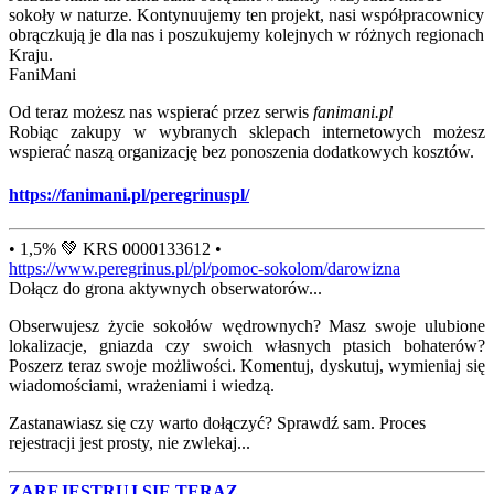
sokoły w naturze. Kontynuujemy ten projekt, nasi współpracownicy
obrączkują je dla nas i poszukujemy kolejnych w różnych regionach
Kraju.
FaniMani
Od teraz możesz nas wspierać przez serwis
fanimani.pl
Robiąc zakupy w wybranych sklepach internetowych możesz
wspierać naszą organizację bez ponoszenia dodatkowych kosztów.
https://fanimani.pl/peregrinuspl/
• 1,5% 💚 KRS 0000133612 •
https://www.peregrinus.pl/pl/pomoc-sokolom/darowizna
Dołącz do grona aktywnych obserwatorów...
Obserwujesz życie sokołów wędrownych? Masz swoje ulubione
lokalizacje, gniazda czy swoich własnych ptasich bohaterów?
Poszerz teraz swoje możliwości. Komentuj, dyskutuj, wymieniaj się
wiadomościami, wrażeniami i wiedzą.
Zastanawiasz się czy warto dołączyć? Sprawdź sam. Proces
rejestracji jest prosty, nie zwlekaj...
ZAREJESTRUJ SIĘ TERAZ