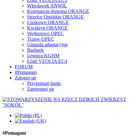
Łódź VEOLIA EC3
Włocławek ANWIL
Konstancin-Jeziorna ORANGE
Strzelce Opolskie ORANGE
Liszkowo ORANGE
Kwidzyn ORANGE
Wejherowo OPEC
Tczew GPEC
Gniazda adaptacyjne
Barlinek
Legnica KGHM
Łódź VEOLIA EC4
FORUM
#Pomagam
Zaloguj się
Przypomnij hasło
Zarejestruj się
#Pomagam