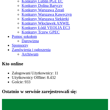
Konkursy Lublin PGE EC
Konkursy Dolina Baryczy
Konkursy Warszawa Żerań
Konkursy Warszawa Kawęczyn
Konkursy Warszawa Siekierki
Konkursy Włocławek ANWIL
Konkursy Łódź VEOLIA EC3
Konkursy Tczew GPEC
Pomoc sokołom
Darowizna
Sponsorzy
Zamówienia i ogłoszenia
Archiwum
Kto online
Zalogowani Użytkownicy:
11
Użytkownicy Offline: 8.432
Goście:
933
Ostatnio w serwisie zarejestrowali się: