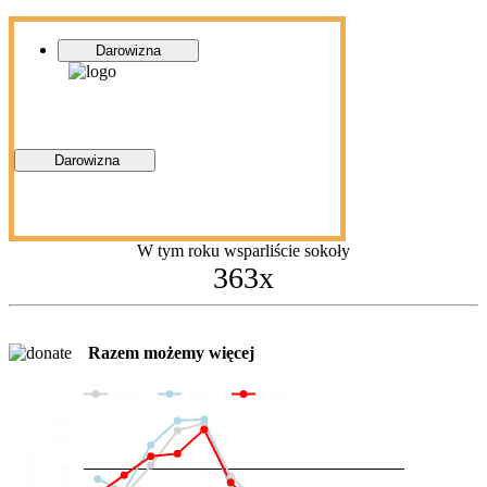
Darowizna
Darowizna
W tym roku wsparliście sokoły
363x
Razem możemy więcej
2024
2025
2026
200
100
Darowizny
36
20