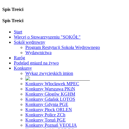
Spis Treści
Spis Treści
Start
Więcej o Stowarzyszeniu "SOKÓŁ"
Sokół wędrowny
Program Restytucji Sokoła Wędrownego
Wydawnictwa
Raróg
Podgląd gniazd na żywo
Konkursy
Wykaz zwycięskich imion
Konkursy Włocławek MPEC
Konkursy Warszawa PKiN
Konkursy Głogów KGHM
Konkursy Gdańsk LOTOS
Konkursy Gdynia PGE
Konkursy Płock ORLEN
Konkursy Police ZCh
Konkursy Toruń PGE
Konkursy Poznań VEOLIA