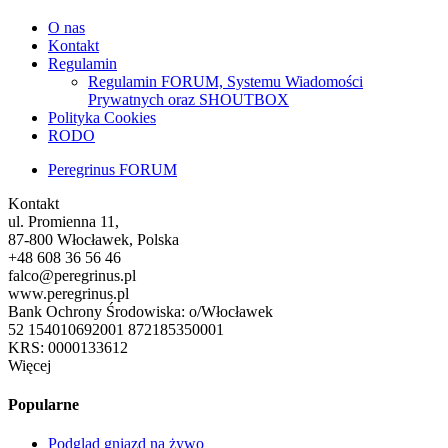
O nas
Kontakt
Regulamin
Regulamin FORUM, Systemu Wiadomości
Prywatnych oraz SHOUTBOX
Polityka Cookies
RODO
Peregrinus FORUM
Kontakt
ul. Promienna 11,
87-800 Włocławek, Polska
+48 608 36 56 46
falco@peregrinus.pl
www.peregrinus.pl
Bank Ochrony Środowiska: o/Włocławek
52 154010692001 872185350001
KRS: 0000133612
Więcej
Popularne
Podgląd gniazd na żywo