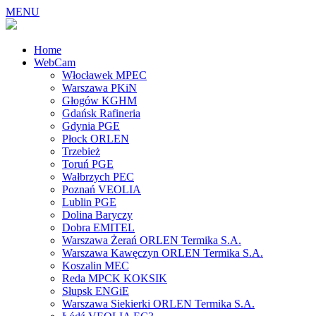
MENU
Home
WebCam
Włocławek MPEC
Warszawa PKiN
Głogów KGHM
Gdańsk Rafineria
Gdynia PGE
Płock ORLEN
Trzebież
Toruń PGE
Wałbrzych PEC
Poznań VEOLIA
Lublin PGE
Dolina Baryczy
Dobra EMITEL
Warszawa Żerań ORLEN Termika S.A.
Warszawa Kawęczyn ORLEN Termika S.A.
Koszalin MEC
Reda MPCK KOKSIK
Słupsk ENGiE
Warszawa Siekierki ORLEN Termika S.A.