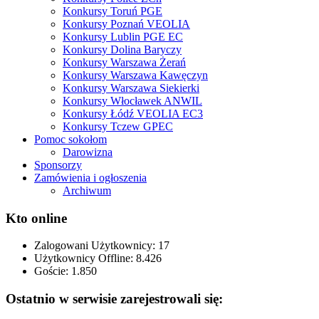
Konkursy Toruń PGE
Konkursy Poznań VEOLIA
Konkursy Lublin PGE EC
Konkursy Dolina Baryczy
Konkursy Warszawa Żerań
Konkursy Warszawa Kawęczyn
Konkursy Warszawa Siekierki
Konkursy Włocławek ANWIL
Konkursy Łódź VEOLIA EC3
Konkursy Tczew GPEC
Pomoc sokołom
Darowizna
Sponsorzy
Zamówienia i ogłoszenia
Archiwum
Kto online
Zalogowani Użytkownicy:
17
Użytkownicy Offline: 8.426
Goście:
1.850
Ostatnio w serwisie zarejestrowali się: