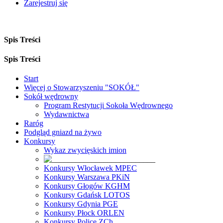
Zarejestruj się
Spis Treści
Spis Treści
Start
Więcej o Stowarzyszeniu "SOKÓŁ"
Sokół wędrowny
Program Restytucji Sokoła Wędrownego
Wydawnictwa
Raróg
Podgląd gniazd na żywo
Konkursy
Wykaz zwycięskich imion
Konkursy Włocławek MPEC
Konkursy Warszawa PKiN
Konkursy Głogów KGHM
Konkursy Gdańsk LOTOS
Konkursy Gdynia PGE
Konkursy Płock ORLEN
Konkursy Police ZCh