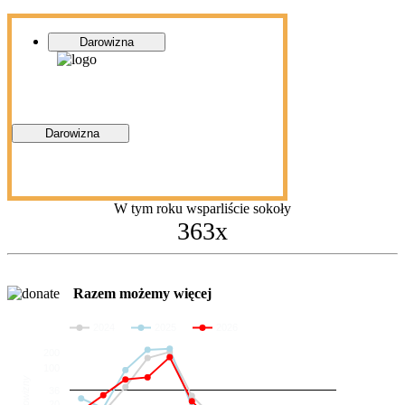
Darowizna
Darowizna
W tym roku wsparliście sokoły
363x
Razem możemy więcej
2024
2025
2026
200
100
Darowizny
36
20