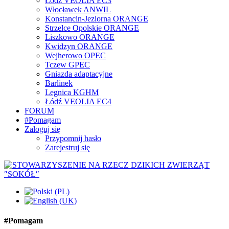
Łódź VEOLIA EC3
Włocławek ANWIL
Konstancin-Jeziorna ORANGE
Strzelce Opolskie ORANGE
Liszkowo ORANGE
Kwidzyn ORANGE
Wejherowo OPEC
Tczew GPEC
Gniazda adaptacyjne
Barlinek
Legnica KGHM
Łódź VEOLIA EC4
FORUM
#Pomagam
Zaloguj się
Przypomnij hasło
Zarejestruj się
#Pomagam