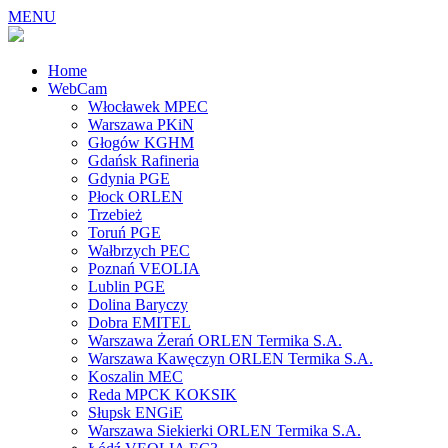
MENU
Home
WebCam
Włocławek MPEC
Warszawa PKiN
Głogów KGHM
Gdańsk Rafineria
Gdynia PGE
Płock ORLEN
Trzebież
Toruń PGE
Wałbrzych PEC
Poznań VEOLIA
Lublin PGE
Dolina Baryczy
Dobra EMITEL
Warszawa Żerań ORLEN Termika S.A.
Warszawa Kawęczyn ORLEN Termika S.A.
Koszalin MEC
Reda MPCK KOKSIK
Słupsk ENGiE
Warszawa Siekierki ORLEN Termika S.A.