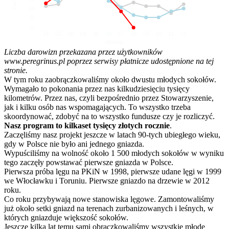
10
5
0
01
02
03
04
05
06
07
08
09
10
11
12
Miesiąc
Liczba darowizn przekazana przez użytkowników
www.peregrinus.pl poprzez serwisy płatnicze udostępnione na tej
stronie.
W tym roku zaobrączkowaliśmy około dwustu młodych sokołów.
Wymagało to pokonania przez nas kilkudziesięciu tysięcy
kilometrów. Przez nas, czyli bezpośrednio przez Stowarzyszenie,
jak i kilku osób nas wspomagających. To wszystko trzeba
skoordynować, zdobyć na to wszystko fundusze czy je rozliczyć.
Nasz program to kilkaset tysięcy złotych rocznie
.
Zaczęliśmy nasz projekt jeszcze w latach 90-tych ubiegłego wieku,
gdy w Polsce nie było ani jednego gniazda.
Wypuściliśmy na wolność około 1 500 młodych sokołów w wyniku
tego zaczęły powstawać pierwsze gniazda w Polsce.
Pierwsza próba lęgu na PKiN w 1998, pierwsze udane lęgi w 1999
we Włocławku i Toruniu. Pierwsze gniazdo na drzewie w 2012
roku.
Co roku przybywają nowe stanowiska lęgowe. Zamontowaliśmy
już około setki gniazd na terenach zurbanizowanych i leśnych, w
których gniazduje większość sokołów.
Jeszcze kilka lat temu sami obrączkowaliśmy wszystkie młode