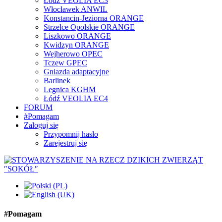
Łódź VEOLIA EC3
Włocławek ANWIL
Konstancin-Jeziorna ORANGE
Strzelce Opolskie ORANGE
Liszkowo ORANGE
Kwidzyn ORANGE
Wejherowo OPEC
Tczew GPEC
Gniazda adaptacyjne
Barlinek
Legnica KGHM
Łódź VEOLIA EC4
FORUM
#Pomagam
Zaloguj się
Przypomnij hasło
Zarejestruj się
#Pomagam