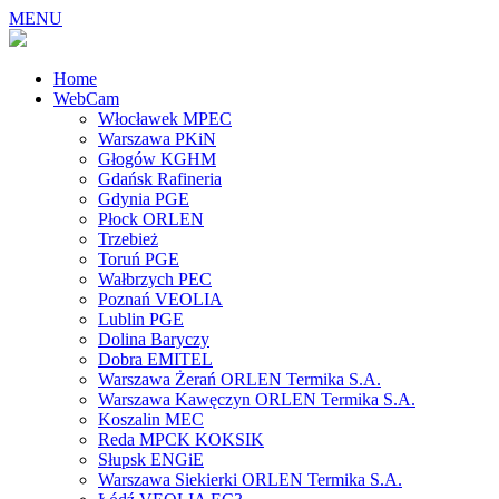
MENU
Home
WebCam
Włocławek MPEC
Warszawa PKiN
Głogów KGHM
Gdańsk Rafineria
Gdynia PGE
Płock ORLEN
Trzebież
Toruń PGE
Wałbrzych PEC
Poznań VEOLIA
Lublin PGE
Dolina Baryczy
Dobra EMITEL
Warszawa Żerań ORLEN Termika S.A.
Warszawa Kawęczyn ORLEN Termika S.A.
Koszalin MEC
Reda MPCK KOKSIK
Słupsk ENGiE
Warszawa Siekierki ORLEN Termika S.A.