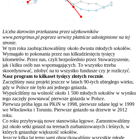
10
5
0
01
02
03
04
05
06
07
08
09
10
11
12
Miesiąc
Liczba darowizn przekazana przez użytkowników
www.peregrinus.pl poprzez serwisy płatnicze udostępnione na tej
stronie.
W tym roku zaobrączkowaliśmy około dwustu młodych sokołów.
Wymagało to pokonania przez nas kilkudziesięciu tysięcy
kilometrów. Przez nas, czyli bezpośrednio przez Stowarzyszenie,
jak i kilku osób nas wspomagających. To wszystko trzeba
skoordynować, zdobyć na to wszystko fundusze czy je rozliczyć.
Nasz program to kilkaset tysięcy złotych rocznie
.
Zaczęliśmy nasz projekt jeszcze w latach 90-tych ubiegłego wieku,
gdy w Polsce nie było ani jednego gniazda.
Wypuściliśmy na wolność około 1 500 młodych sokołów w wyniku
tego zaczęły powstawać pierwsze gniazda w Polsce.
Pierwsza próba lęgu na PKiN w 1998, pierwsze udane lęgi w 1999
we Włocławku i Toruniu. Pierwsze gniazdo na drzewie w 2012
roku.
Co roku przybywają nowe stanowiska lęgowe. Zamontowaliśmy
już około setki gniazd na terenach zurbanizowanych i leśnych, w
których gniazduje większość sokołów.
Jeszcze kilka lat temu sami obrączkowaliśmy wszystkie młode