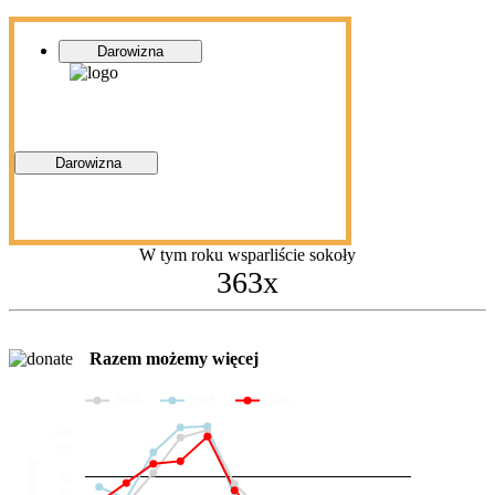
Darowizna
Darowizna
W tym roku wsparliście sokoły
363x
Razem możemy więcej
2024
2025
2026
200
100
Darowizny
36
20