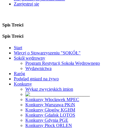
Zarejestruj się
Spis Treści
Spis Treści
Start
Więcej o Stowarzyszeniu "SOKÓŁ"
Sokół wędrowny
Program Restytucji Sokoła Wędrownego
Wydawnictwa
Raróg
Podgląd gniazd na żywo
Konkursy
Wykaz zwycięskich imion
Konkursy Włocławek MPEC
Konkursy Warszawa PKiN
Konkursy Głogów KGHM
Konkursy Gdańsk LOTOS
Konkursy Gdynia PGE
Konkursy Płock ORLEN