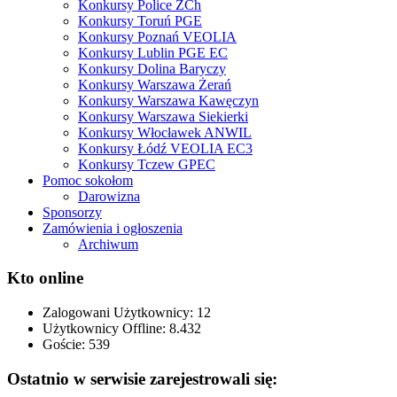
Konkursy Police ZCh
Konkursy Toruń PGE
Konkursy Poznań VEOLIA
Konkursy Lublin PGE EC
Konkursy Dolina Baryczy
Konkursy Warszawa Żerań
Konkursy Warszawa Kawęczyn
Konkursy Warszawa Siekierki
Konkursy Włocławek ANWIL
Konkursy Łódź VEOLIA EC3
Konkursy Tczew GPEC
Pomoc sokołom
Darowizna
Sponsorzy
Zamówienia i ogłoszenia
Archiwum
Kto online
Zalogowani Użytkownicy:
12
Użytkownicy Offline: 8.432
Goście:
539
Ostatnio w serwisie zarejestrowali się: