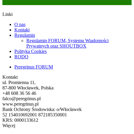
Linki
O nas
Kontakt
Regulamin
Regulamin FORUM, Systemu Wiadomości
Prywatnych oraz SHOUTBOX
Polityka Cookies
RODO
Peregrinus FORUM
Kontakt
ul. Promienna 11,
87-800 Włocławek, Polska
+48 608 36 56 46
falco@peregrinus.pl
www.peregrinus.pl
Bank Ochrony Środowiska: o/Włocławek
52 154010692001 872185350001
KRS: 0000133612
Więcej