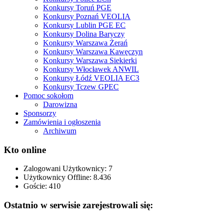
Konkursy Toruń PGE
Konkursy Poznań VEOLIA
Konkursy Lublin PGE EC
Konkursy Dolina Baryczy
Konkursy Warszawa Żerań
Konkursy Warszawa Kawęczyn
Konkursy Warszawa Siekierki
Konkursy Włocławek ANWIL
Konkursy Łódź VEOLIA EC3
Konkursy Tczew GPEC
Pomoc sokołom
Darowizna
Sponsorzy
Zamówienia i ogłoszenia
Archiwum
Kto online
Zalogowani Użytkownicy:
7
Użytkownicy Offline: 8.436
Goście:
410
Ostatnio w serwisie zarejestrowali się: