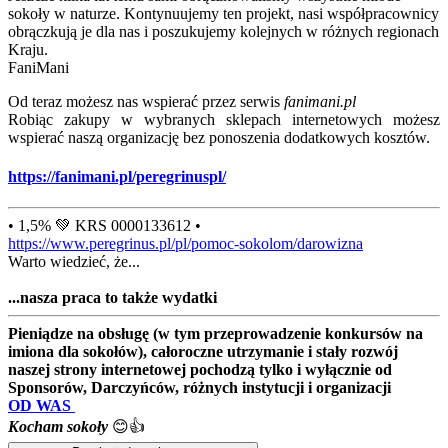
sokoły w naturze. Kontynuujemy ten projekt, nasi współpracownicy
obrączkują je dla nas i poszukujemy kolejnych w różnych regionach
Kraju.
FaniMani
Od teraz możesz nas wspierać przez serwis
fanimani.pl
Robiąc zakupy w wybranych sklepach internetowych możesz
wspierać naszą organizację bez ponoszenia dodatkowych kosztów.
https://fanimani.pl/peregrinuspl/
• 1,5% 💚 KRS 0000133612 •
https://www.peregrinus.pl/pl/pomoc-sokolom/darowizna
Warto wiedzieć, że...
...nasza praca to także wydatki
Pieniądze na obsługę (w tym przeprowadzenie konkursów na
imiona dla sokołów), całoroczne utrzymanie i stały rozwój
naszej strony internetowej pochodzą tylko i wyłącznie od
Sponsorów, Darczyńców, różnych instytucji i organizacji
OD WAS
Kocham sokoły
😊👍