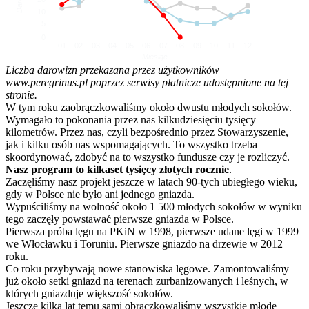
10
5
0
01
02
03
04
05
06
07
08
09
10
11
12
Miesiąc
Liczba darowizn przekazana przez użytkowników
www.peregrinus.pl poprzez serwisy płatnicze udostępnione na tej
stronie.
W tym roku zaobrączkowaliśmy około dwustu młodych sokołów.
Wymagało to pokonania przez nas kilkudziesięciu tysięcy
kilometrów. Przez nas, czyli bezpośrednio przez Stowarzyszenie,
jak i kilku osób nas wspomagających. To wszystko trzeba
skoordynować, zdobyć na to wszystko fundusze czy je rozliczyć.
Nasz program to kilkaset tysięcy złotych rocznie
.
Zaczęliśmy nasz projekt jeszcze w latach 90-tych ubiegłego wieku,
gdy w Polsce nie było ani jednego gniazda.
Wypuściliśmy na wolność około 1 500 młodych sokołów w wyniku
tego zaczęły powstawać pierwsze gniazda w Polsce.
Pierwsza próba lęgu na PKiN w 1998, pierwsze udane lęgi w 1999
we Włocławku i Toruniu. Pierwsze gniazdo na drzewie w 2012
roku.
Co roku przybywają nowe stanowiska lęgowe. Zamontowaliśmy
już około setki gniazd na terenach zurbanizowanych i leśnych, w
których gniazduje większość sokołów.
Jeszcze kilka lat temu sami obrączkowaliśmy wszystkie młode