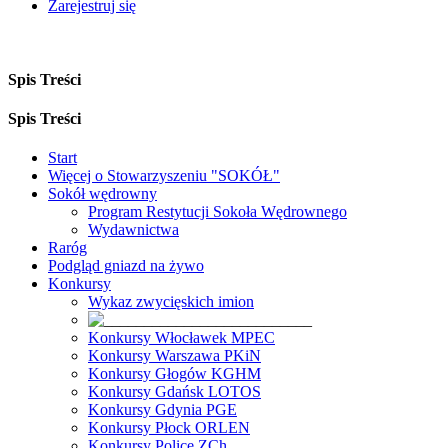
Zarejestruj się
Spis Treści
Spis Treści
Start
Więcej o Stowarzyszeniu "SOKÓŁ"
Sokół wędrowny
Program Restytucji Sokoła Wędrownego
Wydawnictwa
Raróg
Podgląd gniazd na żywo
Konkursy
Wykaz zwycięskich imion
Konkursy Włocławek MPEC
Konkursy Warszawa PKiN
Konkursy Głogów KGHM
Konkursy Gdańsk LOTOS
Konkursy Gdynia PGE
Konkursy Płock ORLEN
Konkursy Police ZCh