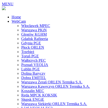
MENU
Home
WebCam
Włocławek MPEC
Warszawa PKiN
Głogów KGHM
Gdańsk Rafineria
Gdynia PGE
Płock ORLEN
Trzebież
Toruń PGE
Wałbrzych PEC
Poznań VEOLIA
Lublin PGE
Dolina Baryczy
Dobra EMITEL
Warszawa Żerań ORLEN Termika S.A.
Warszawa Kawęczyn ORLEN Termika S.A.
Koszalin MEC
Reda MPCK KOKSIK
Słupsk ENGiE
Warszawa Siekierki ORLEN Termika S.A.