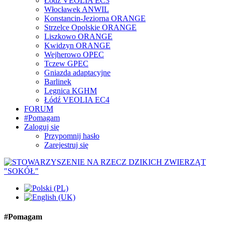
Łódź VEOLIA EC3
Włocławek ANWIL
Konstancin-Jeziorna ORANGE
Strzelce Opolskie ORANGE
Liszkowo ORANGE
Kwidzyn ORANGE
Wejherowo OPEC
Tczew GPEC
Gniazda adaptacyjne
Barlinek
Legnica KGHM
Łódź VEOLIA EC4
FORUM
#Pomagam
Zaloguj się
Przypomnij hasło
Zarejestruj się
#Pomagam