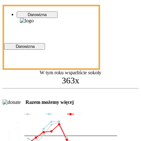
Darowizna
Darowizna
W tym roku wsparliście sokoły
363x
Razem możemy więcej
2024
2025
2026
200
100
Darowizny
36
20