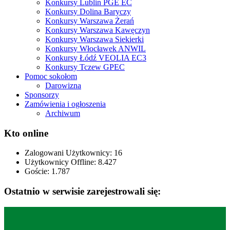
Konkursy Lublin PGE EC
Konkursy Dolina Baryczy
Konkursy Warszawa Żerań
Konkursy Warszawa Kawęczyn
Konkursy Warszawa Siekierki
Konkursy Włocławek ANWIL
Konkursy Łódź VEOLIA EC3
Konkursy Tczew GPEC
Pomoc sokołom
Darowizna
Sponsorzy
Zamówienia i ogłoszenia
Archiwum
Kto online
Zalogowani Użytkownicy:
16
Użytkownicy Offline: 8.427
Goście:
1.787
Ostatnio w serwisie zarejestrowali się: