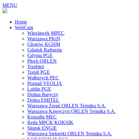
MENU
Home
WebCam
Włocławek MPEC
Warszawa PKiN
Głogów KGHM
Gdańsk Rafineria
Gdynia PGE
Płock ORLEN
Trzebież
Toruń PGE
Wałbrzych PEC
Poznań VEOLIA
Lublin PGE
Dolina Baryczy
Dobra EMITEL
Warszawa Żerań ORLEN Termika S.A.
Warszawa Kawęczyn ORLEN Termika S.A.
Koszalin MEC
Reda MPCK KOKSIK
Słupsk ENGiE
Warszawa Siekierki ORLEN Termika S.A.