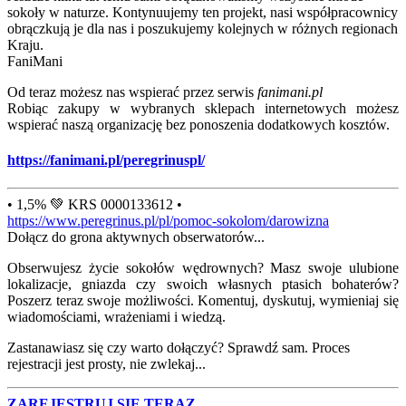
sokoły w naturze. Kontynuujemy ten projekt, nasi współpracownicy
obrączkują je dla nas i poszukujemy kolejnych w różnych regionach
Kraju.
FaniMani
Od teraz możesz nas wspierać przez serwis
fanimani.pl
Robiąc zakupy w wybranych sklepach internetowych możesz
wspierać naszą organizację bez ponoszenia dodatkowych kosztów.
https://fanimani.pl/peregrinuspl/
• 1,5% 💚 KRS 0000133612 •
https://www.peregrinus.pl/pl/pomoc-sokolom/darowizna
Dołącz do grona aktywnych obserwatorów...
Obserwujesz życie sokołów wędrownych? Masz swoje ulubione
lokalizacje, gniazda czy swoich własnych ptasich bohaterów?
Poszerz teraz swoje możliwości. Komentuj, dyskutuj, wymieniaj się
wiadomościami, wrażeniami i wiedzą.
Zastanawiasz się czy warto dołączyć? Sprawdź sam. Proces
rejestracji jest prosty, nie zwlekaj...
ZAREJESTRUJ SIĘ TERAZ