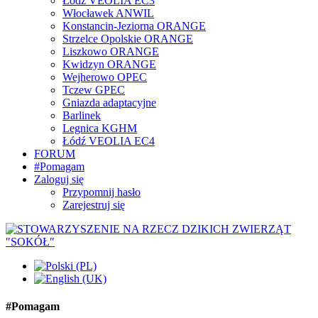
Łódź VEOLIA EC3
Włocławek ANWIL
Konstancin-Jeziorna ORANGE
Strzelce Opolskie ORANGE
Liszkowo ORANGE
Kwidzyn ORANGE
Wejherowo OPEC
Tczew GPEC
Gniazda adaptacyjne
Barlinek
Legnica KGHM
Łódź VEOLIA EC4
FORUM
#Pomagam
Zaloguj się
Przypomnij hasło
Zarejestruj się
#Pomagam