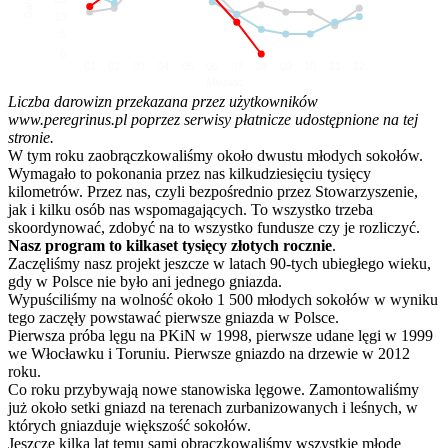
10
5
0
01
02
03
04
05
06
07
08
09
10
11
12
Miesiąc
Liczba darowizn przekazana przez użytkowników
www.peregrinus.pl poprzez serwisy płatnicze udostępnione na tej
stronie.
W tym roku zaobrączkowaliśmy około dwustu młodych sokołów.
Wymagało to pokonania przez nas kilkudziesięciu tysięcy
kilometrów. Przez nas, czyli bezpośrednio przez Stowarzyszenie,
jak i kilku osób nas wspomagających. To wszystko trzeba
skoordynować, zdobyć na to wszystko fundusze czy je rozliczyć.
Nasz program to kilkaset tysięcy złotych rocznie
.
Zaczęliśmy nasz projekt jeszcze w latach 90-tych ubiegłego wieku,
gdy w Polsce nie było ani jednego gniazda.
Wypuściliśmy na wolność około 1 500 młodych sokołów w wyniku
tego zaczęły powstawać pierwsze gniazda w Polsce.
Pierwsza próba lęgu na PKiN w 1998, pierwsze udane lęgi w 1999
we Włocławku i Toruniu. Pierwsze gniazdo na drzewie w 2012
roku.
Co roku przybywają nowe stanowiska lęgowe. Zamontowaliśmy
już około setki gniazd na terenach zurbanizowanych i leśnych, w
których gniazduje większość sokołów.
Jeszcze kilka lat temu sami obrączkowaliśmy wszystkie młode