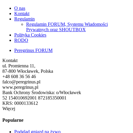
O nas
Kontakt
Regulamin
Regulamin FORUM, Systemu Wiadomości
Prywatnych oraz SHOUTBOX
Polityka Cookies
RODO
Peregrinus FORUM
Kontakt
ul. Promienna 11,
87-800 Włocławek, Polska
+48 608 36 56 46
falco@peregrinus.pl
www.peregrinus.pl
Bank Ochrony Środowiska: o/Włocławek
52 154010692001 872185350001
KRS: 0000133612
Więcej
Popularne
Podgląd gniazd na żywo