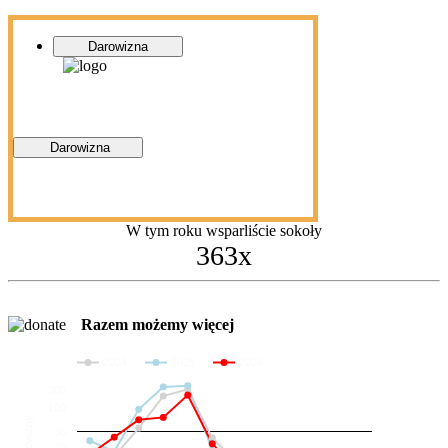
Darowizna
Darowizna
W tym roku wsparliście sokoły
363x
Razem możemy więcej
2024
2025
2026
200
100
Darowizny
36
20