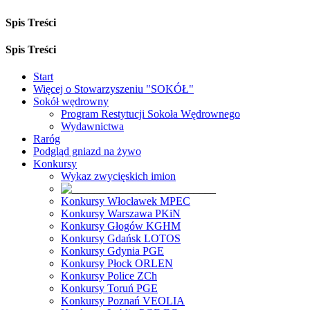
Spis Treści
Spis Treści
Start
Więcej o Stowarzyszeniu "SOKÓŁ"
Sokół wędrowny
Program Restytucji Sokoła Wędrownego
Wydawnictwa
Raróg
Podgląd gniazd na żywo
Konkursy
Wykaz zwycięskich imion
Konkursy Włocławek MPEC
Konkursy Warszawa PKiN
Konkursy Głogów KGHM
Konkursy Gdańsk LOTOS
Konkursy Gdynia PGE
Konkursy Płock ORLEN
Konkursy Police ZCh
Konkursy Toruń PGE
Konkursy Poznań VEOLIA