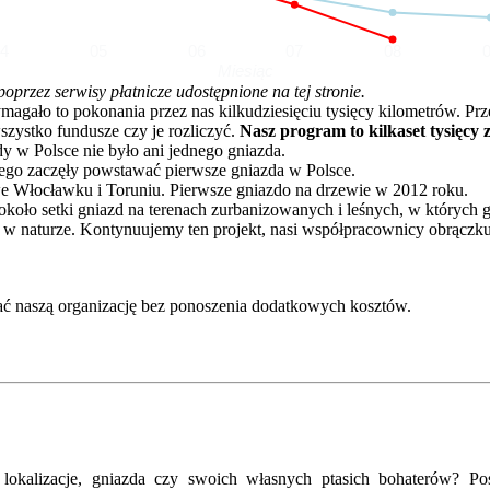
04
05
06
07
08
Miesiąc
rzez serwisy płatnicze udostępnione na tej stronie.
o to pokonania przez nas kilkudziesięciu tysięcy kilometrów. Przez 
zystko fundusze czy je rozliczyć.
Nasz program to kilkaset tysięcy 
dy w Polsce nie było ani jednego gniazda.
go zaczęły powstawać pierwsze gniazda w Polsce.
e Włocławku i Toruniu. Pierwsze gniazdo na drzewie w 2012 roku.
oło setki gniazd na terenach zurbanizowanych i leśnych, w których 
 w naturze. Kontynuujemy ten projekt, nasi współpracownicy obrączku
ć naszą organizację bez ponoszenia dodatkowych kosztów.
kalizacje, gniazda czy swoich własnych ptasich bohaterów? Posz