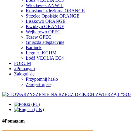
Łódź VEOLIA EC3
Włocławek ANWIL
Konstancin-Jeziorna ORANGE
Strzelce Opolskie ORANGE
Liszkowo ORANGE
Kwidzyn ORANGE
Wejherowo OPEC
Tczew GPEC
Gniazda adaptacyjne
Barlinek
Legnica KGHM
Łódź VEOLIA EC4
FORUM
#Pomagam
Zaloguj się
Przypomnij hasło
Zarejestruj się
#Pomagam