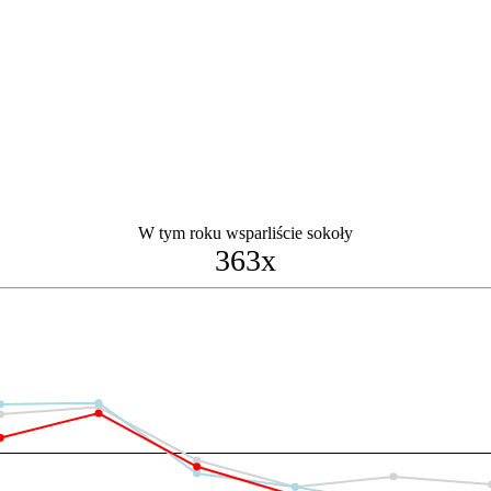
W tym roku wsparliście sokoły
363x