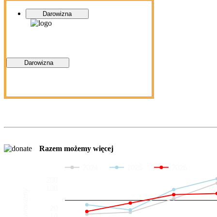
Darowizna
Darowizna
Razem możemy więcej
2024
2025
2026
200
100
Darowizny
20
10