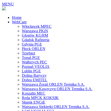
MENU
Home
WebCam
Włocławek MPEC
Warszawa PKiN
Głogów KGHM
Gdańsk Rafineria
Gdynia PGE
Płock ORLEN
Trzebież
Toruń PGE
Wałbrzych PEC
Poznań VEOLIA
Lublin PGE
Dolina Baryczy
Dobra EMITEL
Warszawa Żerań ORLEN Termika S.A.
Warszawa Kawęczyn ORLEN Termika S.A.
Koszalin MEC
Reda MPCK KOKSIK
Słupsk ENGiE
Warszawa Siekierki ORLEN Termika S.A.