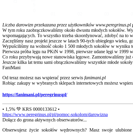
5
0
01
02
03
Liczba darowizn przekazana przez użytkowników www.peregrinus.pl pop
W tym roku zaobrączkowaliśmy około dwustu młodych sokołów. Wymagał
wspomagających. To wszystko trzeba skoordynować, zdobyć na to ws
Zaczęliśmy nasz projekt jeszcze w latach 90-tych ubiegłego wieku, g
Wypuściliśmy na wolność około 1 500 młodych sokołów w wyniku te
Pierwsza próba lęgu na PKiN w 1998, pierwsze udane lęgi w 1999 w
Co roku przybywają nowe stanowiska lęgowe. Zamontowaliśmy już ok
Jeszcze kilka lat temu sami obrączkowaliśmy wszystkie młode sokoły
FaniMani
Od teraz możesz nas wspierać przez serwis
fanimani.pl
Robiąc zakupy w wybranych sklepach internetowych możesz wspiera
https://fanimani.pl/peregrinuspl/
• 1,5% 💚 KRS 0000133612 •
https://www.peregrinus.pl/pl/pomoc-sokolom/darowizna
Dołącz do grona aktywnych obserwatorów...
Obserwujesz życie sokołów wędrownych? Masz swoje ulubione lo