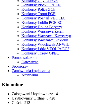
Konkursy Gdynia PGE
Konkursy Płock ORLEN
Konkursy Police ZCh
Konkursy Toruń PGE
Konkursy Poznań VEOLIA
Konkursy Lublin PGE EC
Konkursy Dolina Baryczy
Konkursy Warszawa Żerań
Konkursy Warszawa Kawęczyn
Konkursy Warszawa Siekierki
Konkursy Włocławek ANWIL
Konkursy Łódź VEOLIA EC3
Konkursy Tczew GPEC
Pomoc sokołom
Darowizna
Sponsorzy
Zamówienia i ogłoszenia
Archiwum
Kto online
Zalogowani Użytkownicy:
14
Użytkownicy Offline: 8.428
Goście:
512