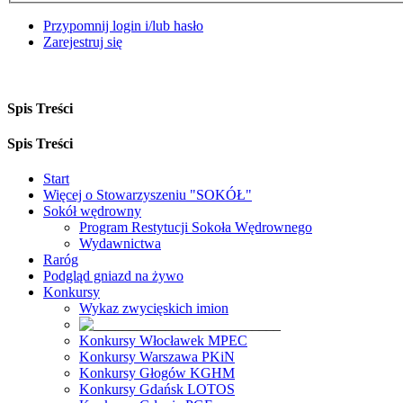
Przypomnij login i/lub hasło
Zarejestruj się
Spis Treści
Spis Treści
Start
Więcej o Stowarzyszeniu "SOKÓŁ"
Sokół wędrowny
Program Restytucji Sokoła Wędrownego
Wydawnictwa
Raróg
Podgląd gniazd na żywo
Konkursy
Wykaz zwycięskich imion
Konkursy Włocławek MPEC
Konkursy Warszawa PKiN
Konkursy Głogów KGHM
Konkursy Gdańsk LOTOS