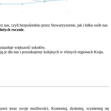
09
10
11
12
nas, czyli bezpośrednio przez Stowarzyszenie, jak i kilku osób nas
złotych rocznie
.
gniazduje większość sokołów.
ją je dla nas i poszukujemy kolejnych w różnych regionach Kraju.
erz teraz swoje możliwości. Komentuj, dyskutuj, wymieniaj się