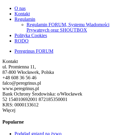
O nas
Kontakt
Regulamin
Regulamin FORUM, Systemu Wiadomości
Prywatnych oraz SHOUTBOX
Polityka Cookies
RODO
Peregrinus FORUM
Kontakt
ul. Promienna 11,
87-800 Włocławek, Polska
+48 608 36 56 46
falco@peregrinus.pl
www.peregrinus.pl
Bank Ochrony Środowiska: o/Włocławek
52 154010692001 872185350001
KRS: 0000133612
Więcej
Popularne
Podgląd gniazd na żywo