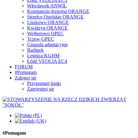
Łódź VEOLIA EC3
Włocławek ANWIL
Konstancin-Jeziorna ORANGE
Strzelce Opolskie ORANGE
Liszkowo ORANGE
Kwidzyn ORANGE
Wejherowo OPEC
Tczew GPEC
Gniazda adaptacyjne
Barlinek
Legnica KGHM
Łódź VEOLIA EC4
FORUM
#Pomagam
Zaloguj się
Przypomnij hasło
Zarejestruj się
#Pomagam