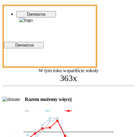
Darowizna
Darowizna
W tym roku wsparliście sokoły
363x
Razem możemy więcej
2024
2025
2026
200
100
Darowizny
36
20