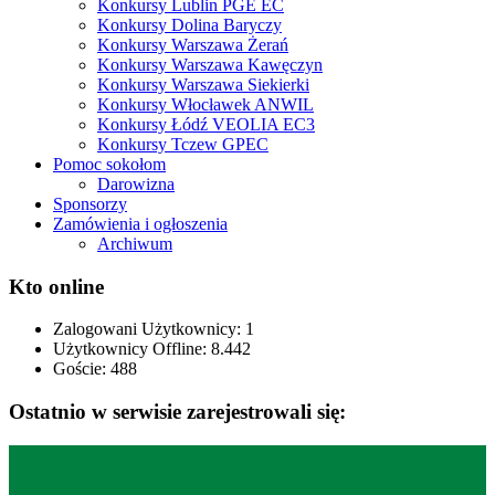
Konkursy Lublin PGE EC
Konkursy Dolina Baryczy
Konkursy Warszawa Żerań
Konkursy Warszawa Kawęczyn
Konkursy Warszawa Siekierki
Konkursy Włocławek ANWIL
Konkursy Łódź VEOLIA EC3
Konkursy Tczew GPEC
Pomoc sokołom
Darowizna
Sponsorzy
Zamówienia i ogłoszenia
Archiwum
Kto online
Zalogowani Użytkownicy:
1
Użytkownicy Offline: 8.442
Goście:
488
Ostatnio w serwisie zarejestrowali się: