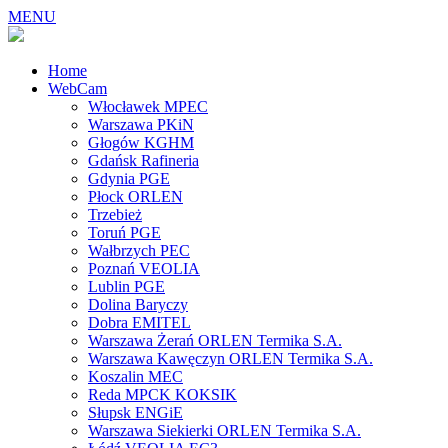
MENU
Home
WebCam
Włocławek MPEC
Warszawa PKiN
Głogów KGHM
Gdańsk Rafineria
Gdynia PGE
Płock ORLEN
Trzebież
Toruń PGE
Wałbrzych PEC
Poznań VEOLIA
Lublin PGE
Dolina Baryczy
Dobra EMITEL
Warszawa Żerań ORLEN Termika S.A.
Warszawa Kawęczyn ORLEN Termika S.A.
Koszalin MEC
Reda MPCK KOKSIK
Słupsk ENGiE
Warszawa Siekierki ORLEN Termika S.A.