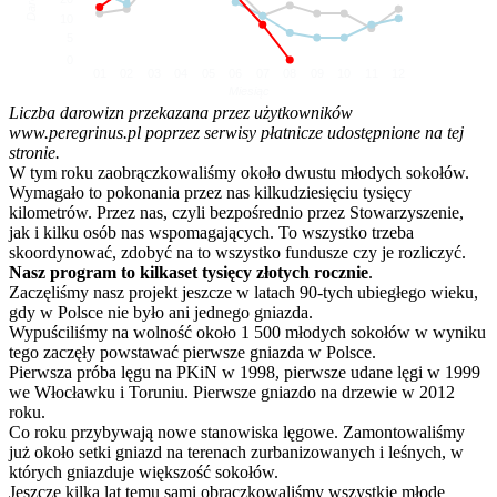
10
5
0
01
02
03
04
05
06
07
08
09
10
11
12
Miesiąc
Liczba darowizn przekazana przez użytkowników
www.peregrinus.pl poprzez serwisy płatnicze udostępnione na tej
stronie.
W tym roku zaobrączkowaliśmy około dwustu młodych sokołów.
Wymagało to pokonania przez nas kilkudziesięciu tysięcy
kilometrów. Przez nas, czyli bezpośrednio przez Stowarzyszenie,
jak i kilku osób nas wspomagających. To wszystko trzeba
skoordynować, zdobyć na to wszystko fundusze czy je rozliczyć.
Nasz program to kilkaset tysięcy złotych rocznie
.
Zaczęliśmy nasz projekt jeszcze w latach 90-tych ubiegłego wieku,
gdy w Polsce nie było ani jednego gniazda.
Wypuściliśmy na wolność około 1 500 młodych sokołów w wyniku
tego zaczęły powstawać pierwsze gniazda w Polsce.
Pierwsza próba lęgu na PKiN w 1998, pierwsze udane lęgi w 1999
we Włocławku i Toruniu. Pierwsze gniazdo na drzewie w 2012
roku.
Co roku przybywają nowe stanowiska lęgowe. Zamontowaliśmy
już około setki gniazd na terenach zurbanizowanych i leśnych, w
których gniazduje większość sokołów.
Jeszcze kilka lat temu sami obrączkowaliśmy wszystkie młode