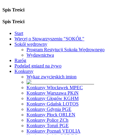
Spis Treści
Spis Treści
Start
Więcej o Stowarzyszeniu "SOKÓŁ"
Sokół wędrowny
Program Restytucji Sokoła Wędrownego
Wydawnictwa
Raróg
Podgląd gniazd na żywo
Konkursy
Wykaz zwycięskich imion
Konkursy Włocławek MPEC
Konkursy Warszawa PKiN
Konkursy Głogów KGHM
Konkursy Gdańsk LOTOS
Konkursy Gdynia PGE
Konkursy Płock ORLEN
Konkursy Police ZCh
Konkursy Toruń PGE
Konkursy Poznań VEOLIA