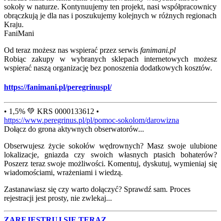
sokoły w naturze. Kontynuujemy ten projekt, nasi współpracownicy
obrączkują je dla nas i poszukujemy kolejnych w różnych regionach
Kraju.
FaniMani
Od teraz możesz nas wspierać przez serwis
fanimani.pl
Robiąc zakupy w wybranych sklepach internetowych możesz
wspierać naszą organizację bez ponoszenia dodatkowych kosztów.
https://fanimani.pl/peregrinuspl/
• 1,5% 💚 KRS 0000133612 •
https://www.peregrinus.pl/pl/pomoc-sokolom/darowizna
Dołącz do grona aktywnych obserwatorów...
Obserwujesz życie sokołów wędrownych? Masz swoje ulubione
lokalizacje, gniazda czy swoich własnych ptasich bohaterów?
Poszerz teraz swoje możliwości. Komentuj, dyskutuj, wymieniaj się
wiadomościami, wrażeniami i wiedzą.
Zastanawiasz się czy warto dołączyć? Sprawdź sam. Proces
rejestracji jest prosty, nie zwlekaj...
ZAREJESTRUJ SIĘ TERAZ