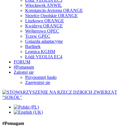
Łódź VEOLIA EC3
Włocławek ANWIL
Konstancin-Jeziorna ORANGE
Strzelce Opolskie ORANGE
Liszkowo ORANGE
Kwidzyn ORANGE
Wejherowo OPEC
Tczew GPEC
Gniazda adaptacyjne
Barlinek
Legnica KGHM
Łódź VEOLIA EC4
FORUM
#Pomagam
Zaloguj się
Przypomnij hasło
Zarejestruj się
#Pomagam