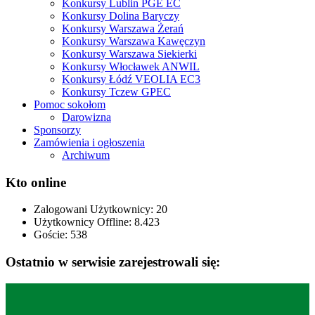
Konkursy Lublin PGE EC
Konkursy Dolina Baryczy
Konkursy Warszawa Żerań
Konkursy Warszawa Kawęczyn
Konkursy Warszawa Siekierki
Konkursy Włocławek ANWIL
Konkursy Łódź VEOLIA EC3
Konkursy Tczew GPEC
Pomoc sokołom
Darowizna
Sponsorzy
Zamówienia i ogłoszenia
Archiwum
Kto online
Zalogowani Użytkownicy:
20
Użytkownicy Offline: 8.423
Goście:
538
Ostatnio w serwisie zarejestrowali się: