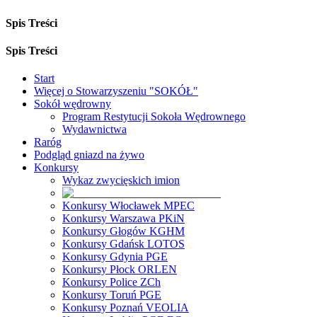
Spis Treści
Spis Treści
Start
Więcej o Stowarzyszeniu "SOKÓŁ"
Sokół wędrowny
Program Restytucji Sokoła Wędrownego
Wydawnictwa
Raróg
Podgląd gniazd na żywo
Konkursy
Wykaz zwycięskich imion
Konkursy Włocławek MPEC
Konkursy Warszawa PKiN
Konkursy Głogów KGHM
Konkursy Gdańsk LOTOS
Konkursy Gdynia PGE
Konkursy Płock ORLEN
Konkursy Police ZCh
Konkursy Toruń PGE
Konkursy Poznań VEOLIA