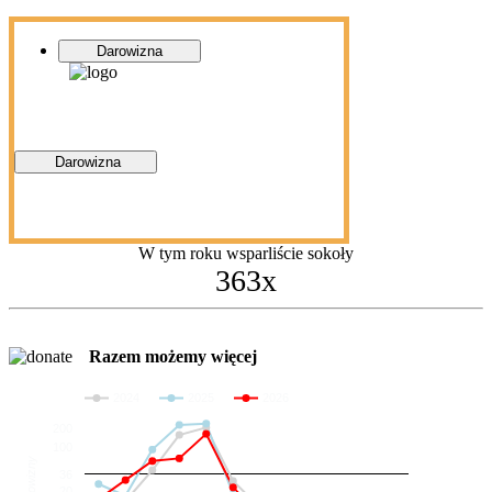
Darowizna
Darowizna
W tym roku wsparliście sokoły
363x
Razem możemy więcej
2024
2025
2026
200
100
Darowizny
36
20