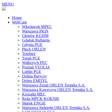
MENU
Home
WebCam
Włocławek MPEC
Warszawa PKiN
Głogów KGHM
Gdańsk Rafineria
Gdynia PGE
Płock ORLEN
Trzebież
Toruń PGE
Wałbrzych PEC
Poznań VEOLIA
Lublin PGE
Dolina Baryczy
Dobra EMITEL
Warszawa Żerań ORLEN Termika S.A.
Warszawa Kawęczyn ORLEN Termika S.A.
Koszalin MEC
Reda MPCK KOKSIK
Słupsk ENGiE
Warszawa Siekierki ORLEN Termika S.A.