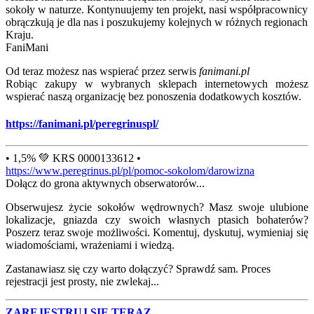
sokoły w naturze. Kontynuujemy ten projekt, nasi współpracownicy
obrączkują je dla nas i poszukujemy kolejnych w różnych regionach
Kraju.
FaniMani
Od teraz możesz nas wspierać przez serwis
fanimani.pl
Robiąc zakupy w wybranych sklepach internetowych możesz
wspierać naszą organizację bez ponoszenia dodatkowych kosztów.
https://fanimani.pl/peregrinuspl/
• 1,5% 💚 KRS 0000133612 •
https://www.peregrinus.pl/pl/pomoc-sokolom/darowizna
Dołącz do grona aktywnych obserwatorów...
Obserwujesz życie sokołów wędrownych? Masz swoje ulubione
lokalizacje, gniazda czy swoich własnych ptasich bohaterów?
Poszerz teraz swoje możliwości. Komentuj, dyskutuj, wymieniaj się
wiadomościami, wrażeniami i wiedzą.
Zastanawiasz się czy warto dołączyć? Sprawdź sam. Proces
rejestracji jest prosty, nie zwlekaj...
ZAREJESTRUJ SIĘ TERAZ