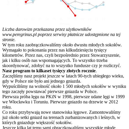
10
5
0
01
02
03
04
05
06
07
08
09
10
11
12
Miesiąc
Liczba darowizn przekazana przez użytkowników
www.peregrinus.pl poprzez serwisy płatnicze udostępnione na tej
stronie.
W tym roku zaobrączkowaliśmy około dwustu młodych sokołów.
Wymagało to pokonania przez nas kilkudziesięciu tysięcy
kilometrów. Przez nas, czyli bezpośrednio przez Stowarzyszenie,
jak i kilku osób nas wspomagających. To wszystko trzeba
skoordynować, zdobyć na to wszystko fundusze czy je rozliczyć.
Nasz program to kilkaset tysięcy złotych rocznie
.
Zaczęliśmy nasz projekt jeszcze w latach 90-tych ubiegłego wieku,
gdy w Polsce nie było ani jednego gniazda.
Wypuściliśmy na wolność około 1 500 młodych sokołów w wyniku
tego zaczęły powstawać pierwsze gniazda w Polsce.
Pierwsza próba lęgu na PKiN w 1998, pierwsze udane lęgi w 1999
we Włocławku i Toruniu. Pierwsze gniazdo na drzewie w 2012
roku.
Co roku przybywają nowe stanowiska lęgowe. Zamontowaliśmy
już około setki gniazd na terenach zurbanizowanych i leśnych, w
których gniazduje większość sokołów.
Jeszcze kilka lat temu sami obrączkowaliśmy wszystkie młode