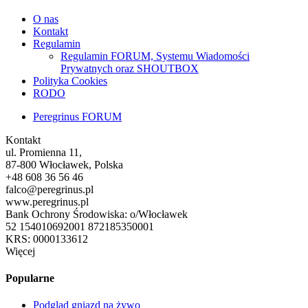
O nas
Kontakt
Regulamin
Regulamin FORUM, Systemu Wiadomości
Prywatnych oraz SHOUTBOX
Polityka Cookies
RODO
Peregrinus FORUM
Kontakt
ul. Promienna 11,
87-800 Włocławek, Polska
+48 608 36 56 46
falco@peregrinus.pl
www.peregrinus.pl
Bank Ochrony Środowiska: o/Włocławek
52 154010692001 872185350001
KRS: 0000133612
Więcej
Popularne
Podgląd gniazd na żywo