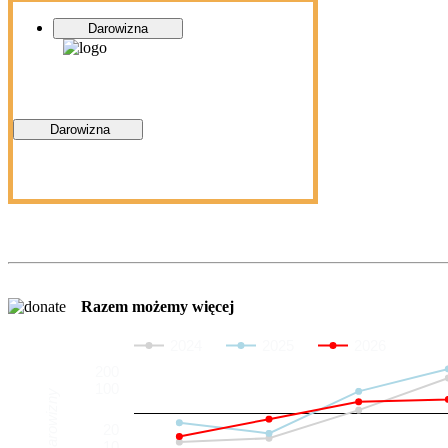
Darowizna
Darowizna
Razem możemy więcej
2024
2025
2026
200
100
Darowizny
20
10