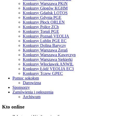
Konkursy Warszawa PKiN
Konkursy Głogów KGHM
Konkursy Gdańsk LOTOS
Konkursy Gdynia PGE
Konkursy Płock ORLEN
Konkursy Police ZCh
Konkursy Toruń PGE
Konkursy Poznań VEOLIA
Konkursy Lublin PGE EC
Konkursy Dolina Baryczy
Konkursy Warszawa Żerań
Konkursy Warszawa Kawęczyn
Konkursy Warszawa Siekierki
Konkursy Włocławek ANWIL
Konkursy Łódź VEOLIA EC3
Konkursy Tczew GPEC
Pomoc sokołom
Darowizna
Sponsorzy
Zamówienia i ogłoszenia
Archiwum
Kto online