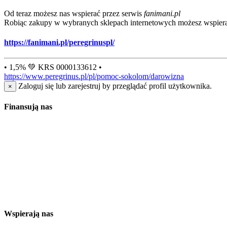
Od teraz możesz nas wspierać przez serwis
fanimani.pl
Robiąc zakupy w wybranych sklepach internetowych możesz wspiera
https://fanimani.pl/peregrinuspl/
• 1,5% 💚 KRS 0000133612 •
https://www.peregrinus.pl/pl/pomoc-sokolom/darowizna
Zaloguj się lub zarejestruj by przeglądać profil użytkownika.
×
Finansują nas
Wspierają nas