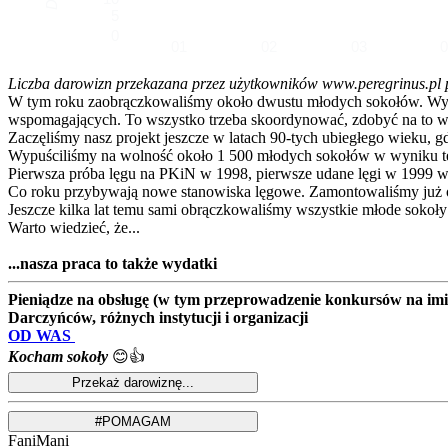
5
0
01
02
03
Liczba darowizn przekazana przez użytkowników www.peregrinus.pl pop
W tym roku zaobrączkowaliśmy około dwustu młodych sokołów. Wymagał
wspomagających. To wszystko trzeba skoordynować, zdobyć na to ws
Zaczęliśmy nasz projekt jeszcze w latach 90-tych ubiegłego wieku, g
Wypuściliśmy na wolność około 1 500 młodych sokołów w wyniku te
Pierwsza próba lęgu na PKiN w 1998, pierwsze udane lęgi w 1999 w
Co roku przybywają nowe stanowiska lęgowe. Zamontowaliśmy już ok
Jeszcze kilka lat temu sami obrączkowaliśmy wszystkie młode sokoły
Warto wiedzieć, że...
...nasza praca to także wydatki
Pieniądze na obsługę (w tym przeprowadzenie konkursów na imion
Darczyńców, różnych instytucji i organizacji
OD WAS
Kocham sokoły
😊👍
FaniMani