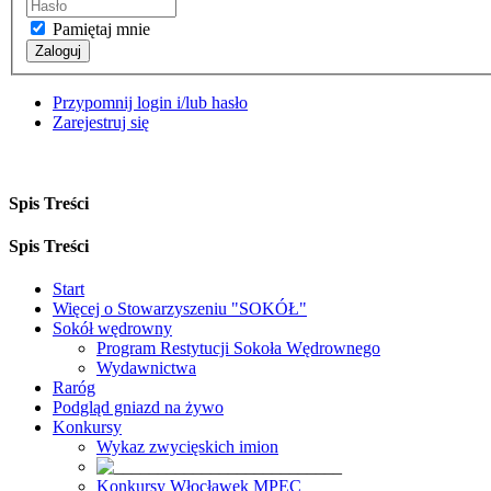
Pamiętaj mnie
Zaloguj
Przypomnij login i/lub hasło
Zarejestruj się
Spis Treści
Spis Treści
Start
Więcej o Stowarzyszeniu "SOKÓŁ"
Sokół wędrowny
Program Restytucji Sokoła Wędrownego
Wydawnictwa
Raróg
Podgląd gniazd na żywo
Konkursy
Wykaz zwycięskich imion
Konkursy Włocławek MPEC