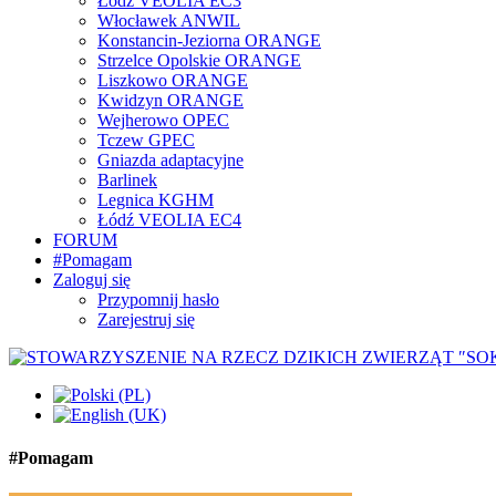
Łódź VEOLIA EC3
Włocławek ANWIL
Konstancin-Jeziorna ORANGE
Strzelce Opolskie ORANGE
Liszkowo ORANGE
Kwidzyn ORANGE
Wejherowo OPEC
Tczew GPEC
Gniazda adaptacyjne
Barlinek
Legnica KGHM
Łódź VEOLIA EC4
FORUM
#Pomagam
Zaloguj się
Przypomnij hasło
Zarejestruj się
#Pomagam