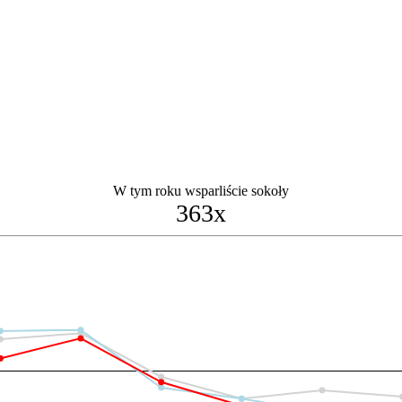
W tym roku wsparliście sokoły
363x