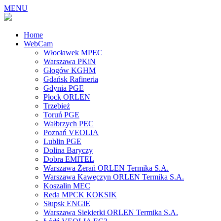
MENU
Home
WebCam
Włocławek MPEC
Warszawa PKiN
Głogów KGHM
Gdańsk Rafineria
Gdynia PGE
Płock ORLEN
Trzebież
Toruń PGE
Wałbrzych PEC
Poznań VEOLIA
Lublin PGE
Dolina Baryczy
Dobra EMITEL
Warszawa Żerań ORLEN Termika S.A.
Warszawa Kawęczyn ORLEN Termika S.A.
Koszalin MEC
Reda MPCK KOKSIK
Słupsk ENGiE
Warszawa Siekierki ORLEN Termika S.A.