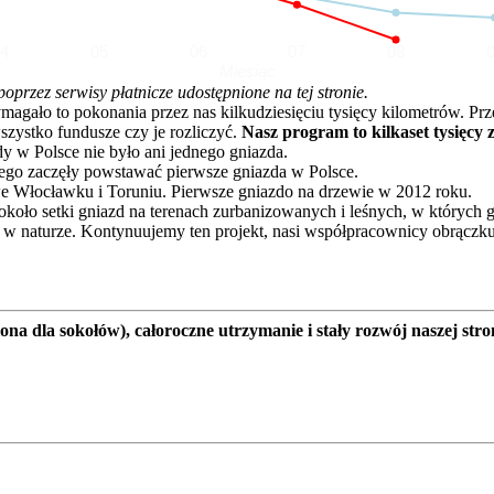
04
05
06
07
08
Miesiąc
rzez serwisy płatnicze udostępnione na tej stronie.
o to pokonania przez nas kilkudziesięciu tysięcy kilometrów. Przez 
zystko fundusze czy je rozliczyć.
Nasz program to kilkaset tysięcy 
dy w Polsce nie było ani jednego gniazda.
go zaczęły powstawać pierwsze gniazda w Polsce.
e Włocławku i Toruniu. Pierwsze gniazdo na drzewie w 2012 roku.
oło setki gniazd na terenach zurbanizowanych i leśnych, w których 
 w naturze. Kontynuujemy ten projekt, nasi współpracownicy obrączku
a dla sokołów), całoroczne utrzymanie i stały rozwój naszej stro