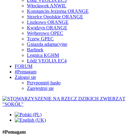
Łódź VEOLIA EC3
Włocławek ANWIL
Konstancin-Jeziorna ORANGE
Strzelce Opolskie ORANGE
Liszkowo ORANGE
Kwidzyn ORANGE
Wejherowo OPEC
Tczew GPEC
Gniazda adaptacyjne
Barlinek
Legnica KGHM
Łódź VEOLIA EC4
FORUM
#Pomagam
Zaloguj się
Przypomnij hasło
Zarejestruj się
#Pomagam