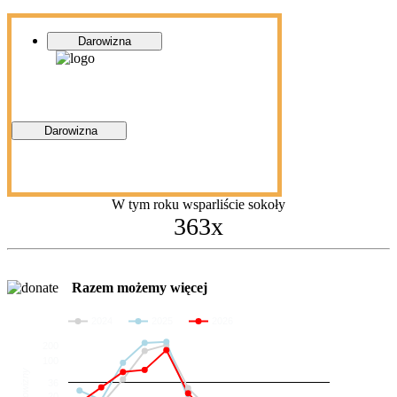
Darowizna
Darowizna
W tym roku wsparliście sokoły
363x
Razem możemy więcej
2024
2025
2026
200
100
Darowizny
36
20