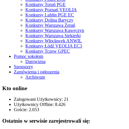
Konkursy Toruń PGE
Konkursy Poznań VEOLIA
Konkursy Lublin PGE EC
Konkursy Dolina Baryczy
Konkursy Warszawa Żerań
Konkursy Warszawa Kawęczyn
Konkursy Warszawa Siekierki
Konkursy Włocławek ANWIL
Konkursy Łódź VEOLIA EC3
Konkursy Tczew GPEC
Pomoc sokołom
Darowizna
Sponsorzy
Zamówienia i ogłoszenia
Archiwum
Kto online
Zalogowani Użytkownicy:
21
Użytkownicy Offline: 8.426
Goście:
2.653
Ostatnio w serwisie zarejestrowali się: