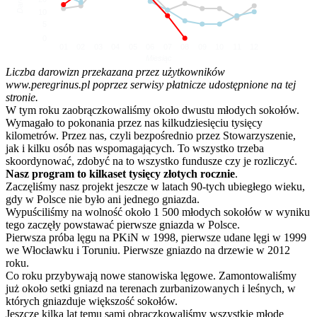
10
5
0
01
02
03
04
05
06
07
08
09
10
11
12
Miesiąc
Liczba darowizn przekazana przez użytkowników
www.peregrinus.pl poprzez serwisy płatnicze udostępnione na tej
stronie.
W tym roku zaobrączkowaliśmy około dwustu młodych sokołów.
Wymagało to pokonania przez nas kilkudziesięciu tysięcy
kilometrów. Przez nas, czyli bezpośrednio przez Stowarzyszenie,
jak i kilku osób nas wspomagających. To wszystko trzeba
skoordynować, zdobyć na to wszystko fundusze czy je rozliczyć.
Nasz program to kilkaset tysięcy złotych rocznie
.
Zaczęliśmy nasz projekt jeszcze w latach 90-tych ubiegłego wieku,
gdy w Polsce nie było ani jednego gniazda.
Wypuściliśmy na wolność około 1 500 młodych sokołów w wyniku
tego zaczęły powstawać pierwsze gniazda w Polsce.
Pierwsza próba lęgu na PKiN w 1998, pierwsze udane lęgi w 1999
we Włocławku i Toruniu. Pierwsze gniazdo na drzewie w 2012
roku.
Co roku przybywają nowe stanowiska lęgowe. Zamontowaliśmy
już około setki gniazd na terenach zurbanizowanych i leśnych, w
których gniazduje większość sokołów.
Jeszcze kilka lat temu sami obrączkowaliśmy wszystkie młode