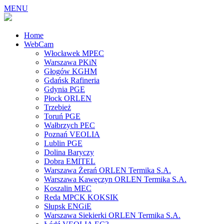
MENU
Home
WebCam
Włocławek MPEC
Warszawa PKiN
Głogów KGHM
Gdańsk Rafineria
Gdynia PGE
Płock ORLEN
Trzebież
Toruń PGE
Wałbrzych PEC
Poznań VEOLIA
Lublin PGE
Dolina Baryczy
Dobra EMITEL
Warszawa Żerań ORLEN Termika S.A.
Warszawa Kawęczyn ORLEN Termika S.A.
Koszalin MEC
Reda MPCK KOKSIK
Słupsk ENGiE
Warszawa Siekierki ORLEN Termika S.A.