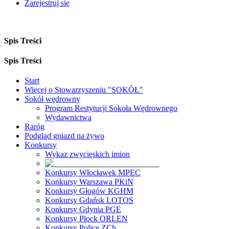
Zarejestruj się
Spis Treści
Spis Treści
Start
Więcej o Stowarzyszeniu "SOKÓŁ"
Sokół wędrowny
Program Restytucji Sokoła Wędrownego
Wydawnictwa
Raróg
Podgląd gniazd na żywo
Konkursy
Wykaz zwycięskich imion
Konkursy Włocławek MPEC
Konkursy Warszawa PKiN
Konkursy Głogów KGHM
Konkursy Gdańsk LOTOS
Konkursy Gdynia PGE
Konkursy Płock ORLEN
Konkursy Police ZCh