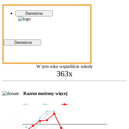
Darowizna
Darowizna
W tym roku wsparliście sokoły
363x
Razem możemy więcej
2024
2025
2026
200
100
Darowizny
36
20