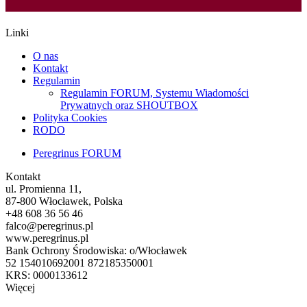
Linki
O nas
Kontakt
Regulamin
Regulamin FORUM, Systemu Wiadomości
Prywatnych oraz SHOUTBOX
Polityka Cookies
RODO
Peregrinus FORUM
Kontakt
ul. Promienna 11,
87-800 Włocławek, Polska
+48 608 36 56 46
falco@peregrinus.pl
www.peregrinus.pl
Bank Ochrony Środowiska: o/Włocławek
52 154010692001 872185350001
KRS: 0000133612
Więcej