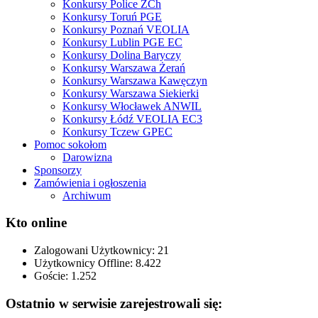
Konkursy Police ZCh
Konkursy Toruń PGE
Konkursy Poznań VEOLIA
Konkursy Lublin PGE EC
Konkursy Dolina Baryczy
Konkursy Warszawa Żerań
Konkursy Warszawa Kawęczyn
Konkursy Warszawa Siekierki
Konkursy Włocławek ANWIL
Konkursy Łódź VEOLIA EC3
Konkursy Tczew GPEC
Pomoc sokołom
Darowizna
Sponsorzy
Zamówienia i ogłoszenia
Archiwum
Kto online
Zalogowani Użytkownicy:
21
Użytkownicy Offline: 8.422
Goście:
1.252
Ostatnio w serwisie zarejestrowali się: