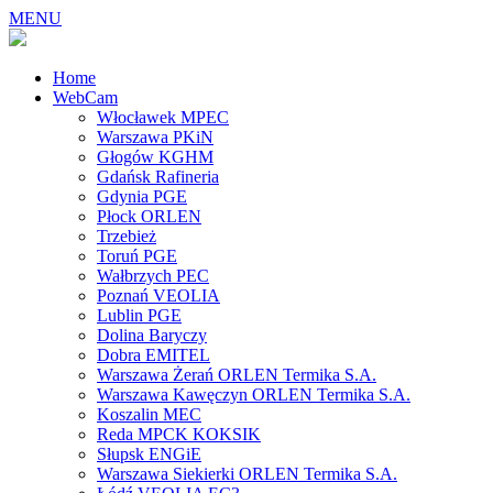
MENU
Home
WebCam
Włocławek MPEC
Warszawa PKiN
Głogów KGHM
Gdańsk Rafineria
Gdynia PGE
Płock ORLEN
Trzebież
Toruń PGE
Wałbrzych PEC
Poznań VEOLIA
Lublin PGE
Dolina Baryczy
Dobra EMITEL
Warszawa Żerań ORLEN Termika S.A.
Warszawa Kawęczyn ORLEN Termika S.A.
Koszalin MEC
Reda MPCK KOKSIK
Słupsk ENGiE
Warszawa Siekierki ORLEN Termika S.A.