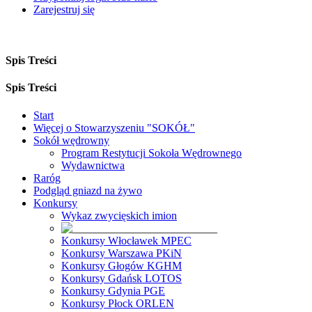
Zarejestruj się
Spis Treści
Spis Treści
Start
Więcej o Stowarzyszeniu "SOKÓŁ"
Sokół wędrowny
Program Restytucji Sokoła Wędrownego
Wydawnictwa
Raróg
Podgląd gniazd na żywo
Konkursy
Wykaz zwycięskich imion
Konkursy Włocławek MPEC
Konkursy Warszawa PKiN
Konkursy Głogów KGHM
Konkursy Gdańsk LOTOS
Konkursy Gdynia PGE
Konkursy Płock ORLEN