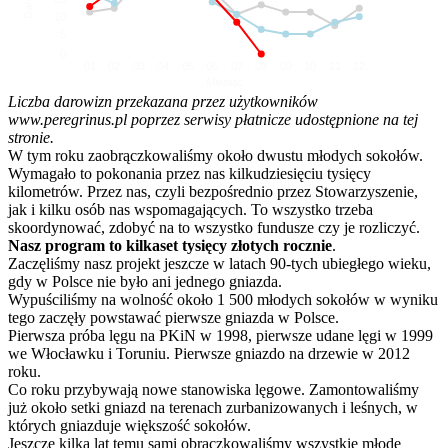
10
5
0
01
02
03
04
05
06
07
08
09
10
11
12
Miesiąc
Liczba darowizn przekazana przez użytkowników
www.peregrinus.pl poprzez serwisy płatnicze udostępnione na tej
stronie.
W tym roku zaobrączkowaliśmy około dwustu młodych sokołów.
Wymagało to pokonania przez nas kilkudziesięciu tysięcy
kilometrów. Przez nas, czyli bezpośrednio przez Stowarzyszenie,
jak i kilku osób nas wspomagających. To wszystko trzeba
skoordynować, zdobyć na to wszystko fundusze czy je rozliczyć.
Nasz program to kilkaset tysięcy złotych rocznie
.
Zaczęliśmy nasz projekt jeszcze w latach 90-tych ubiegłego wieku,
gdy w Polsce nie było ani jednego gniazda.
Wypuściliśmy na wolność około 1 500 młodych sokołów w wyniku
tego zaczęły powstawać pierwsze gniazda w Polsce.
Pierwsza próba lęgu na PKiN w 1998, pierwsze udane lęgi w 1999
we Włocławku i Toruniu. Pierwsze gniazdo na drzewie w 2012
roku.
Co roku przybywają nowe stanowiska lęgowe. Zamontowaliśmy
już około setki gniazd na terenach zurbanizowanych i leśnych, w
których gniazduje większość sokołów.
Jeszcze kilka lat temu sami obrączkowaliśmy wszystkie młode