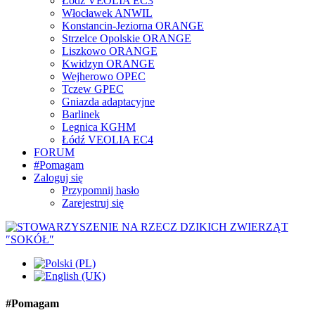
Łódź VEOLIA EC3
Włocławek ANWIL
Konstancin-Jeziorna ORANGE
Strzelce Opolskie ORANGE
Liszkowo ORANGE
Kwidzyn ORANGE
Wejherowo OPEC
Tczew GPEC
Gniazda adaptacyjne
Barlinek
Legnica KGHM
Łódź VEOLIA EC4
FORUM
#Pomagam
Zaloguj się
Przypomnij hasło
Zarejestruj się
#Pomagam