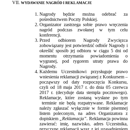
WYDAWANIE NAGRÓD I REKLAMACJE
Nagrody będzie można odebrać za
pośrednictwem Poczty Polskiej.
Organizator zastrzega sobie prawo wręczenia
nagród podczas zwołanej w tym celu
konferencji.
Przed odbiorem Nagrody Zwycięzca
zobowiązany jest potwierdzić odbiór Nagrody i
określić sposób jej odbioru w ciągu 5 dni od
momentu otrzymania powiadomienia o
wygranej, pod rygorem utraty prawa do
Nagrody.
Każdemu Uczestnikowi przysługuje prawo
wniesienia reklamacji związanej z Konkursem –
począwszy od daty rozpoczęcia Konkursu,
czyli od 18 maja 2017 r. do dnia 05 czerwca
2017 r. (decyduje data stempla pocztowego).
Reklamacje, które zostaną wysłane po tym
terminie nie będą rozpatrywane. Reklamacje
należy zgłaszać wyłącznie w formie pisemnej
listem poleconym, na adres Organizatora z
dopiskiem
„Reklamacja”
. Reklamacja powinna
zawierać: imię, nazwisko, adres Uczestnika,
przyczynę reklamacji wraz z jej uzasadnieniem