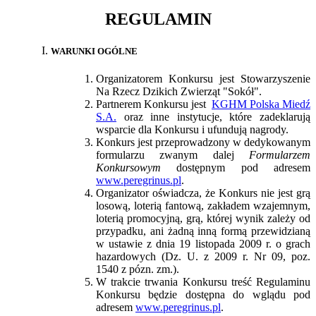
REGULAMIN
WARUNKI OGÓLNE
Organizatorem Konkursu jest Stowarzyszenie
Na Rzecz Dzikich Zwierząt "Sokół".
Partnerem Konkursu jest
KGHM Polska Miedź
S.A.
oraz inne instytucje, które zadeklarują
wsparcie dla Konkursu i ufundują nagrody.
Konkurs jest przeprowadzony w dedykowanym
formularzu zwanym dalej
Formularzem
Konkursowym
dostępnym pod adresem
www.peregrinus.pl
.
Organizator oświadcza, że Konkurs nie jest grą
losową, loterią fantową, zakładem wzajemnym,
loterią promocyjną, grą, której wynik zależy od
przypadku, ani żadną inną formą przewidzianą
w ustawie z dnia 19 listopada 2009 r. o grach
hazardowych (Dz. U. z 2009 r. Nr 09, poz.
1540 z pózn. zm.).
W trakcie trwania Konkursu treść Regulaminu
Konkursu będzie dostępna do wglądu pod
adresem
www.peregrinus.pl
.