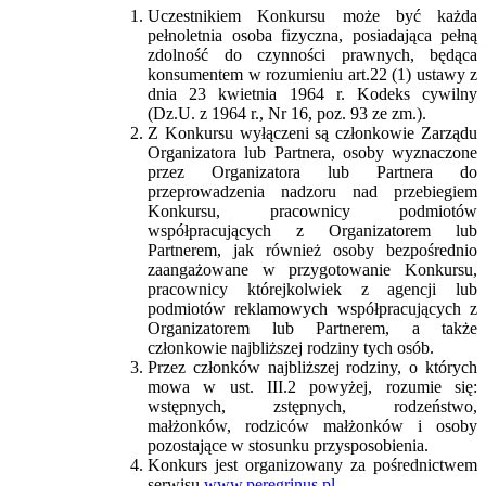
Uczestnikiem Konkursu może być każda
pełnoletnia osoba fizyczna, posiadająca pełną
zdolność do czynności prawnych, będąca
konsumentem w rozumieniu art.22 (1) ustawy z
dnia 23 kwietnia 1964 r. Kodeks cywilny
(Dz.U. z 1964 r., Nr 16, poz. 93 ze zm.).
Z Konkursu wyłączeni są członkowie Zarządu
Organizatora lub Partnera, osoby wyznaczone
przez Organizatora lub Partnera do
przeprowadzenia nadzoru nad przebiegiem
Konkursu, pracownicy podmiotów
współpracujących z Organizatorem lub
Partnerem, jak również osoby bezpośrednio
zaangażowane w przygotowanie Konkursu,
pracownicy którejkolwiek z agencji lub
podmiotów reklamowych współpracujących z
Organizatorem lub Partnerem, a także
członkowie najbliższej rodziny tych osób.
Przez członków najbliższej rodziny, o których
mowa w ust. III.2 powyżej, rozumie się:
wstępnych, zstępnych, rodzeństwo,
małżonków, rodziców małżonków i osoby
pozostające w stosunku przysposobienia.
Konkurs jest organizowany za pośrednictwem
serwisu
www.peregrinus.pl
.