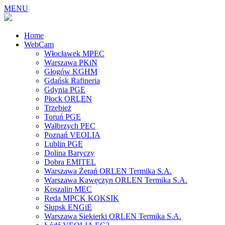
MENU
Home
WebCam
Włocławek MPEC
Warszawa PKiN
Głogów KGHM
Gdańsk Rafineria
Gdynia PGE
Płock ORLEN
Trzebież
Toruń PGE
Wałbrzych PEC
Poznań VEOLIA
Lublin PGE
Dolina Baryczy
Dobra EMITEL
Warszawa Żerań ORLEN Termika S.A.
Warszawa Kawęczyn ORLEN Termika S.A.
Koszalin MEC
Reda MPCK KOKSIK
Słupsk ENGiE
Warszawa Siekierki ORLEN Termika S.A.