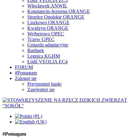
Łódź VEOLIA EC3
Włocławek ANWIL
Konstancin-Jeziorna ORANGE
Strzelce Opolskie ORANGE
Liszkowo ORANGE
Kwidzyn ORANGE
Wejherowo OPEC
Tczew GPEC
Gniazda adaptacyjne
Barlinek
Legnica KGHM
Łódź VEOLIA EC4
FORUM
#Pomagam
Zaloguj się
Przypomnij hasło
Zarejestruj się
#Pomagam