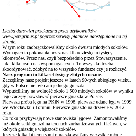
10
5
0
01
02
03
04
05
06
07
08
09
10
11
12
Miesiąc
Liczba darowizn przekazana przez użytkowników
www.peregrinus.pl poprzez serwisy płatnicze udostępnione na tej
stronie.
W tym roku zaobrączkowaliśmy około dwustu młodych sokołów.
Wymagało to pokonania przez nas kilkudziesięciu tysięcy
kilometrów. Przez nas, czyli bezpośrednio przez Stowarzyszenie,
jak i kilku osób nas wspomagających. To wszystko trzeba
skoordynować, zdobyć na to wszystko fundusze czy je rozliczyć.
Nasz program to kilkaset tysięcy złotych rocznie
.
Zaczęliśmy nasz projekt jeszcze w latach 90-tych ubiegłego wieku,
gdy w Polsce nie było ani jednego gniazda.
Wypuściliśmy na wolność około 1 500 młodych sokołów w wyniku
tego zaczęły powstawać pierwsze gniazda w Polsce.
Pierwsza próba lęgu na PKiN w 1998, pierwsze udane lęgi w 1999
we Włocławku i Toruniu. Pierwsze gniazdo na drzewie w 2012
roku.
Co roku przybywają nowe stanowiska lęgowe. Zamontowaliśmy
już około setki gniazd na terenach zurbanizowanych i leśnych, w
których gniazduje większość sokołów.
Jeszcze kilka lat temu sami obrączkowaliśmy wszystkie młode