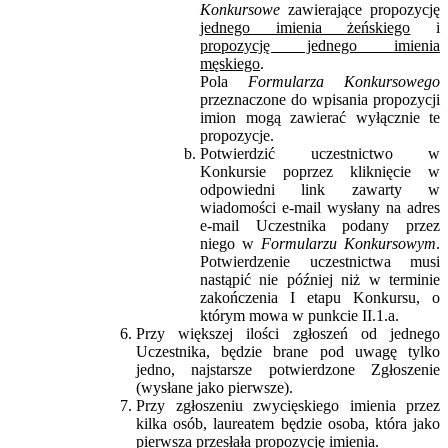
Konkursowe
zawierające propozycję
jednego imienia żeńskiego
i
propozycję jednego imienia
męskiego
.
Pola
Formularza Konkursowego
przeznaczone do wpisania propozycji
imion mogą zawierać wyłącznie te
propozycje.
Potwierdzić uczestnictwo w
Konkursie poprzez kliknięcie w
odpowiedni link zawarty w
wiadomości e-mail wysłany na adres
e-mail Uczestnika podany przez
niego w
Formularzu Konkursowym
.
Potwierdzenie uczestnictwa musi
nastąpić nie później niż w terminie
zakończenia I etapu Konkursu, o
którym mowa w punkcie II.1.a.
Przy większej ilości zgłoszeń od jednego
Uczestnika, będzie brane pod uwagę tylko
jedno, najstarsze potwierdzone Zgłoszenie
(wysłane jako pierwsze).
Przy zgłoszeniu zwycięskiego imienia przez
kilka osób, laureatem będzie osoba, która jako
pierwsza przesłała propozycję imienia.