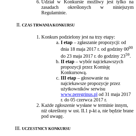
Udział w Konkursie możliwy jest tylko na
zasadach określonych w niniejszym
Regulaminie.
CZAS TRWANIA KONKURSU
Konkurs podzielony jest na trzy etapy:
I etap
– zgłaszanie propozycji: od
00
dnia 18 maja 2017 r. od godziny 00
59
do 23 maja 2017 r. do godziny 23
.
II etap
– wybór najciekawszych
propozycji przez Komisję
Konkursową.
III etap
– głosowanie na
najciekawsze propozycje przez
użytkowników serwisu
www.peregrinus.pl
od 31 maja 2017
r. do 05 czerwca 2017 r.
Każde zgłoszenie wysłane w terminie innym,
niż określony w ust. II.1 p-kt a, nie będzie brane
pod uwagę.
UCZESTNICY KONKURSU