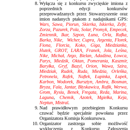
Wyłącza się z konkursu zwycięskie imiona z
poprzednich edycji konkursów
przeprowadzanych przez Stowarzyszenie oraz
imion nadanych ptakom z nadajnikami GPS:
Wars, Sawa, Piorun, Skierka, Iskierka, Zefir,
Zorza, Pazurek, Pola, Solar, Promyk, Empecek,
Zmiennik, Ikar, Szpon, Łuna, Orla, Rafka,
Barka, Nike, Wicher, Cupra, Argenta, Florek,
Fiona, Florcia, Koko, Giga, Miedzianka,
Hutek, GROT, LARA, Franek, Jola, Leśna,
Nike, Michał
,
Argo, Bielan, Adadżna, Łowca,
Parys, Miedzik, Oktan, Pomerania, Kaszmir,
Baryłka, Gryf, Bazyl, Orion, Wawa, Szira,
Miedziak, Rudek, Ruda, Miedzia, Orleńka,
Petronela, Rafek, Naftek, Łupinka, Łupek,
Karbon, Wodorek, Bursztyn, Ambra, Bosman,
Bryza, Fala, Jantar, Błyskawica, Rafik, Werwa,
Grom, Rysiu, Benek
, Fregata, Reda, Marina,
Laguna
,
Chemik, Azotek, Mgiełka, Keja,
Neptun, Mistral
.
Nad prawidłowym przebiegiem Konkursu
czuwać będzie specjalnie powołana przez
Organizatora Komisja Konkursowa.
Organizator zastrzega sobie możliwość
wykluczenia z Konkursu Zgłoszenia