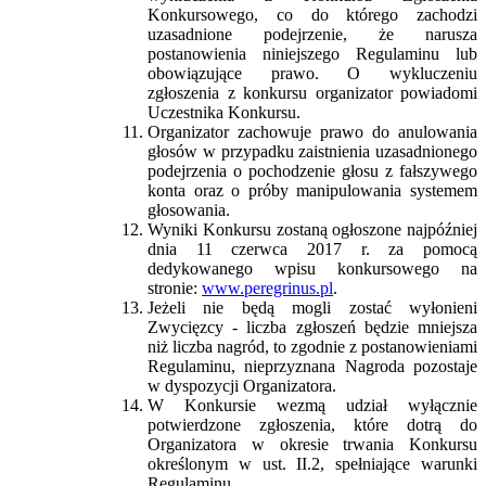
Konkursowego, co do którego zachodzi
uzasadnione podejrzenie, że narusza
postanowienia niniejszego Regulaminu lub
obowiązujące prawo. O wykluczeniu
zgłoszenia z konkursu organizator powiadomi
Uczestnika Konkursu.
Organizator zachowuje prawo do anulowania
głosów w przypadku zaistnienia uzasadnionego
podejrzenia o pochodzenie głosu z fałszywego
konta oraz o próby manipulowania systemem
głosowania.
Wyniki Konkursu zostaną ogłoszone najpóźniej
dnia 11 czerwca 2017 r. za pomocą
dedykowanego wpisu konkursowego na
stronie:
www.peregrinus.pl
.
Jeżeli nie będą mogli zostać wyłonieni
Zwycięzcy - liczba zgłoszeń będzie mniejsza
niż liczba nagród, to zgodnie z postanowieniami
Regulaminu, nieprzyznana Nagroda pozostaje
w dyspozycji Organizatora.
W Konkursie wezmą udział wyłącznie
potwierdzone zgłoszenia, które dotrą do
Organizatora w okresie trwania Konkursu
określonym w ust. II.2, spełniające warunki
Regulaminu.