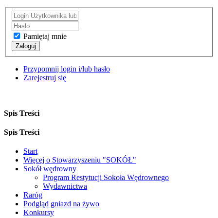
Pamiętaj mnie
Zaloguj
Przypomnij login i/lub hasło
Zarejestruj się
Spis Treści
Spis Treści
Start
Więcej o Stowarzyszeniu "SOKÓŁ"
Sokół wędrowny
Program Restytucji Sokoła Wędrownego
Wydawnictwa
Raróg
Podgląd gniazd na żywo
Konkursy