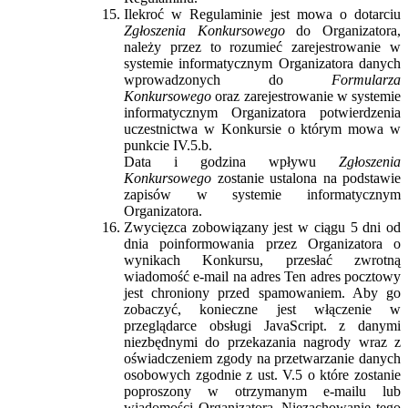
Ilekroć w Regulaminie jest mowa o dotarciu
Zgłoszenia Konkursowego
do Organizatora,
należy przez to rozumieć zarejestrowanie w
systemie informatycznym Organizatora danych
wprowadzonych do
Formularza
Konkursowego
oraz zarejestrowanie w systemie
informatycznym Organizatora potwierdzenia
uczestnictwa w Konkursie o którym mowa w
punkcie IV.5.b.
Data i godzina wpływu
Zgłoszenia
Konkursowego
zostanie ustalona na podstawie
zapisów w systemie informatycznym
Organizatora.
Zwycięzca zobowiązany jest w ciągu 5 dni od
dnia poinformowania przez Organizatora o
wynikach Konkursu, przesłać zwrotną
wiadomość e-mail na adres
Ten adres pocztowy
jest chroniony przed spamowaniem. Aby go
zobaczyć, konieczne jest włączenie w
przeglądarce obsługi JavaScript.
z danymi
niezbędnymi do przekazania nagrody wraz z
oświadczeniem zgody na przetwarzanie danych
osobowych zgodnie z ust. V.5 o które zostanie
poproszony w otrzymanym e-mailu lub
wiadomości Organizatora. Niezachowanie tego