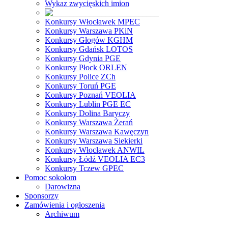
Wykaz zwycięskich imion
Konkursy Włocławek MPEC
Konkursy Warszawa PKiN
Konkursy Głogów KGHM
Konkursy Gdańsk LOTOS
Konkursy Gdynia PGE
Konkursy Płock ORLEN
Konkursy Police ZCh
Konkursy Toruń PGE
Konkursy Poznań VEOLIA
Konkursy Lublin PGE EC
Konkursy Dolina Baryczy
Konkursy Warszawa Żerań
Konkursy Warszawa Kawęczyn
Konkursy Warszawa Siekierki
Konkursy Włocławek ANWIL
Konkursy Łódź VEOLIA EC3
Konkursy Tczew GPEC
Pomoc sokołom
Darowizna
Sponsorzy
Zamówienia i ogłoszenia
Archiwum