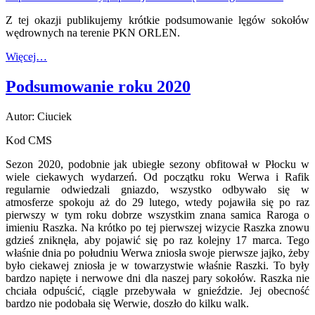
Z tej okazji publikujemy krótkie podsumowanie lęgów sokołów
wędrownych na terenie PKN ORLEN.
Więcej…
Podsumowanie roku 2020
Autor: Ciuciek
Kod CMS
Sezon 2020, podobnie jak ubiegłe sezony obfitował w Płocku w
wiele ciekawych wydarzeń. Od początku roku Werwa i Rafik
regularnie odwiedzali gniazdo, wszystko odbywało się w
atmosferze spokoju aż do 29 lutego, wtedy pojawiła się po raz
pierwszy w tym roku dobrze wszystkim znana samica Raroga o
imieniu Raszka. Na krótko po tej pierwszej wizycie Raszka znowu
gdzieś zniknęła, aby pojawić się po raz kolejny 17 marca. Tego
właśnie dnia po południu Werwa zniosła swoje pierwsze jajko, żeby
było ciekawej zniosła je w towarzystwie właśnie Raszki. To były
bardzo napięte i nerwowe dni dla naszej pary sokołów. Raszka nie
chciała odpuścić, ciągle przebywała w gnieździe. Jej obecność
bardzo nie podobała się Werwie, doszło do kilku walk.