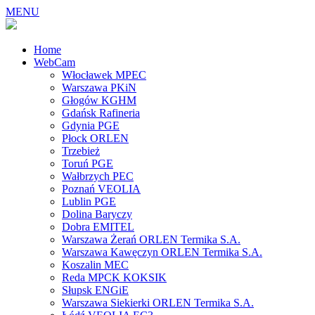
MENU
Home
WebCam
Włocławek MPEC
Warszawa PKiN
Głogów KGHM
Gdańsk Rafineria
Gdynia PGE
Płock ORLEN
Trzebież
Toruń PGE
Wałbrzych PEC
Poznań VEOLIA
Lublin PGE
Dolina Baryczy
Dobra EMITEL
Warszawa Żerań ORLEN Termika S.A.
Warszawa Kawęczyn ORLEN Termika S.A.
Koszalin MEC
Reda MPCK KOKSIK
Słupsk ENGiE
Warszawa Siekierki ORLEN Termika S.A.