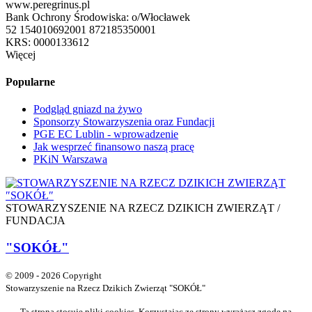
www.peregrinus.pl
Bank Ochrony Środowiska: o/Włocławek
52 154010692001 872185350001
KRS: 0000133612
Więcej
Popularne
Podgląd gniazd na żywo
Sponsorzy Stowarzyszenia oraz Fundacji
PGE EC Lublin - wprowadzenie
Jak wesprzeć finansowo naszą pracę
PKiN Warszawa
STOWARZYSZENIE NA RZECZ DZIKICH ZWIERZĄT /
FUNDACJA
"SOKÓŁ"
© 2009 - 2026 Copyright
Stowarzyszenie na Rzecz Dzikich Zwierząt "SOKÓŁ"
Ta strona stosuje pliki cookies. Korzystając ze strony wyrażasz zgodę na