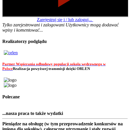
Zarejestruj się i / lub zaloguj...
Tylko zarejestrowani i zalogowani Użytkownicy mogą dodawać
wpisy i komentować...
Realizatorzy podglądu
Partner Wspierania odbudowy populacji sokoła wędrownego w
Polsce
Realizacja powyższej transmisji dzięki ORLEN
Polecane
...nasza praca to także wydatki
Pieniądze na obsługę (w tym przeprowadzenie konkursów na
imiona dla sokołów), całoroczne utrzymanie i stały rozwój