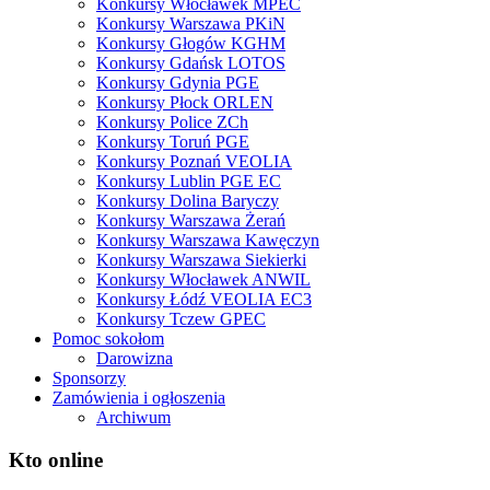
Konkursy Włocławek MPEC
Konkursy Warszawa PKiN
Konkursy Głogów KGHM
Konkursy Gdańsk LOTOS
Konkursy Gdynia PGE
Konkursy Płock ORLEN
Konkursy Police ZCh
Konkursy Toruń PGE
Konkursy Poznań VEOLIA
Konkursy Lublin PGE EC
Konkursy Dolina Baryczy
Konkursy Warszawa Żerań
Konkursy Warszawa Kawęczyn
Konkursy Warszawa Siekierki
Konkursy Włocławek ANWIL
Konkursy Łódź VEOLIA EC3
Konkursy Tczew GPEC
Pomoc sokołom
Darowizna
Sponsorzy
Zamówienia i ogłoszenia
Archiwum
Kto online