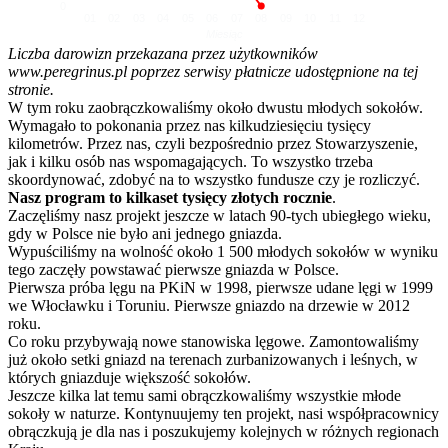
0
01
02
03
04
05
06
07
08
09
10
11
12
Miesiąc
Liczba darowizn przekazana przez użytkowników
www.peregrinus.pl poprzez serwisy płatnicze udostępnione na tej
stronie.
W tym roku zaobrączkowaliśmy około dwustu młodych sokołów.
Wymagało to pokonania przez nas kilkudziesięciu tysięcy
kilometrów. Przez nas, czyli bezpośrednio przez Stowarzyszenie,
jak i kilku osób nas wspomagających. To wszystko trzeba
skoordynować, zdobyć na to wszystko fundusze czy je rozliczyć.
Nasz program to kilkaset tysięcy złotych rocznie
.
Zaczęliśmy nasz projekt jeszcze w latach 90-tych ubiegłego wieku,
gdy w Polsce nie było ani jednego gniazda.
Wypuściliśmy na wolność około 1 500 młodych sokołów w wyniku
tego zaczęły powstawać pierwsze gniazda w Polsce.
Pierwsza próba lęgu na PKiN w 1998, pierwsze udane lęgi w 1999
we Włocławku i Toruniu. Pierwsze gniazdo na drzewie w 2012
roku.
Co roku przybywają nowe stanowiska lęgowe. Zamontowaliśmy
już około setki gniazd na terenach zurbanizowanych i leśnych, w
których gniazduje większość sokołów.
Jeszcze kilka lat temu sami obrączkowaliśmy wszystkie młode
sokoły w naturze. Kontynuujemy ten projekt, nasi współpracownicy
obrączkują je dla nas i poszukujemy kolejnych w różnych regionach