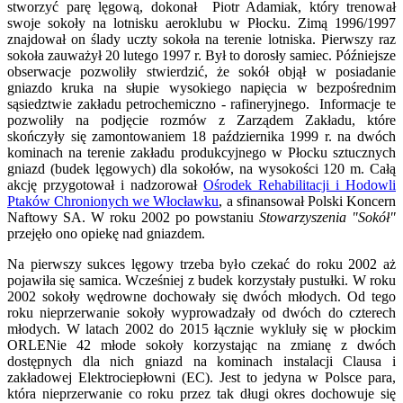
stworzyć parę lęgową, dokonał Piotr Adamiak, który trenował
swoje sokoły na lotnisku aeroklubu w Płocku. Zimą 1996/1997
znajdował on ślady uczty sokoła na terenie lotniska. Pierwszy raz
sokoła zauważył 20 lutego 1997 r. Był to dorosły samiec. Późniejsze
obserwacje pozwoliły stwierdzić, że sokół objął w posiadanie
gniazdo kruka na słupie wysokiego napięcia w bezpośrednim
sąsiedztwie zakładu petrochemiczno - rafineryjnego. Informacje te
pozwoliły na podjęcie rozmów z Zarządem Zakładu, które
skończyły się zamontowaniem 18 października 1999 r. na dwóch
kominach na terenie zakładu produkcyjnego w Płocku sztucznych
gniazd (budek lęgowych) dla sokołów, na wysokości 120 m. Całą
akcję przygotował i nadzorował
Ośrodek Rehabilitacji i Hodowli
Ptaków Chronionych we Włocławku
, a sfinansował Polski Koncern
Naftowy SA. W roku 2002 po powstaniu
Stowarzyszenia "Sokół"
przejęło ono opiekę nad gniazdem.
Na pierwszy sukces lęgowy trzeba było czekać do roku 2002 aż
pojawiła się samica. Wcześniej z budek korzystały pustułki. W roku
2002 sokoły wędrowne dochowały się dwóch młodych. Od tego
roku nieprzerwanie sokoły wyprowadzały od dwóch do czterech
młodych. W latach 2002 do 2015 łącznie wykluły się w płockim
ORLENie 42 młode sokoły korzystając na zmianę z dwóch
dostępnych dla nich gniazd na kominach instalacji Clausa i
zakładowej Elektrociepłowni (EC). Jest to jedyna w Polsce para,
która nieprzerwanie co roku przez tak długi okres dochowuje się