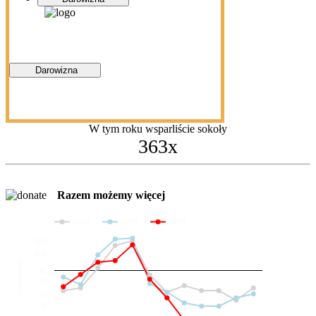
Darowizna
W tym roku wsparliście sokoły
363x
Razem możemy więcej
2024
2025
2026
200
100
Darowizny
36
20
10
5