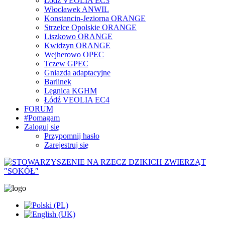
Łódź VEOLIA EC3
Włocławek ANWIL
Konstancin-Jeziorna ORANGE
Strzelce Opolskie ORANGE
Liszkowo ORANGE
Kwidzyn ORANGE
Wejherowo OPEC
Tczew GPEC
Gniazda adaptacyjne
Barlinek
Legnica KGHM
Łódź VEOLIA EC4
FORUM
#Pomagam
Zaloguj się
Przypomnij hasło
Zarejestruj się