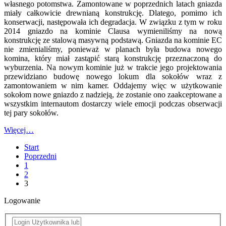
własnego potomstwa. Zamontowane w poprzednich latach gniazda
miały całkowicie drewnianą konstrukcję. Dlatego, pomimo ich
konserwacji, następowała ich degradacja. W związku z tym w roku
2014 gniazdo na kominie Clausa wymieniliśmy na nową
konstrukcję ze stalową masywną podstawą. Gniazda na kominie EC
nie zmienialiśmy, ponieważ w planach była budowa nowego
komina, który miał zastąpić starą konstrukcję przeznaczoną do
wyburzenia. Na nowym kominie już w trakcie jego projektowania
przewidziano budowę nowego lokum dla sokołów wraz z
zamontowaniem w nim kamer. Oddajemy więc w użytkowanie
sokołom nowe gniazdo z nadzieją, że zostanie ono zaakceptowane a
wszystkim internautom dostarczy wiele emocji podczas obserwacji
tej pary sokołów.
Więcej…
Start
Poprzedni
1
2
3
Logowanie