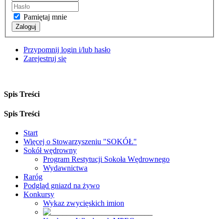
Pamiętaj mnie
Zaloguj
Przypomnij login i/lub hasło
Zarejestruj się
Spis Treści
Spis Treści
Start
Więcej o Stowarzyszeniu "SOKÓŁ"
Sokół wędrowny
Program Restytucji Sokoła Wędrownego
Wydawnictwa
Raróg
Podgląd gniazd na żywo
Konkursy
Wykaz zwycięskich imion