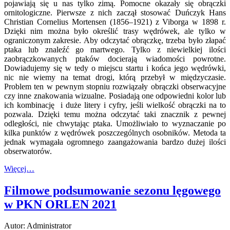
pojawiają się u nas tylko zimą. Pomocne okazały się obrączki
ornitologiczne. Pierwsze z nich zaczął stosować Duńczyk Hans
Christian Cornelius Mortensen (1856–1921) z Viborga w 1898 r.
Dzięki nim można było określić trasy wędrówek, ale tylko w
ograniczonym zakresie. Aby odczytać obrączkę, trzeba było złapać
ptaka lub znaleźć go martwego. Tylko z niewielkiej ilości
zaobrączkowanych ptaków docierają wiadomości powrotne.
Dowiadujemy się w tedy o miejscu startu i końca jego wędrówki,
nic nie wiemy na temat drogi, którą przebył w międzyczasie.
Problem ten w pewnym stopniu rozwiązały obrączki obserwacyjne
czy inne znakowania wizualne. Posiadają one odpowiedni kolor lub
ich kombinację i duże litery i cyfry, jeśli wielkość obrączki na to
pozwala. Dzięki temu można odczytać taki znacznik z pewnej
odległości, nie chwytając ptaka. Umożliwiało to wyznaczanie po
kilka punktów z wędrówek poszczególnych osobników. Metoda ta
jednak wymagała ogromnego zaangażowania bardzo dużej ilości
obserwatorów.
Więcej…
Filmowe podsumowanie sezonu lęgowego
w PKN ORLEN 2021
Autor: Administrator