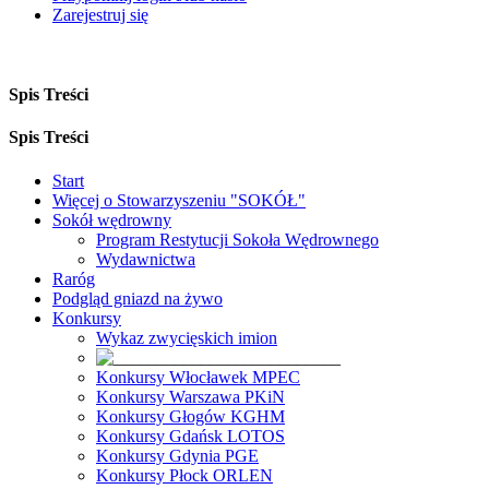
Zarejestruj się
Spis Treści
Spis Treści
Start
Więcej o Stowarzyszeniu "SOKÓŁ"
Sokół wędrowny
Program Restytucji Sokoła Wędrownego
Wydawnictwa
Raróg
Podgląd gniazd na żywo
Konkursy
Wykaz zwycięskich imion
Konkursy Włocławek MPEC
Konkursy Warszawa PKiN
Konkursy Głogów KGHM
Konkursy Gdańsk LOTOS
Konkursy Gdynia PGE
Konkursy Płock ORLEN