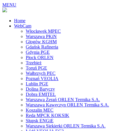
MENU
Home
WebCam
Włocławek MPEC
Warszawa PKiN
Głogów KGHM
Gdańsk Rafineria
Gdynia PGE
Płock ORLEN
Trzebież
Toruń PGE
Wałbrzych PEC
Poznań VEOLIA
Lublin PGE
Dolina Baryczy
Dobra EMITEL
Warszawa Żerań ORLEN Termika S.A.
Warszawa Kawęczyn ORLEN Termika S.A.
Koszalin MEC
Reda MPCK KOKSIK
Słupsk ENGiE
Warszawa Siekierki ORLEN Termika S.A.