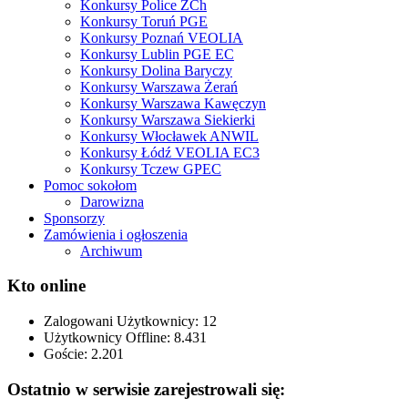
Konkursy Police ZCh
Konkursy Toruń PGE
Konkursy Poznań VEOLIA
Konkursy Lublin PGE EC
Konkursy Dolina Baryczy
Konkursy Warszawa Żerań
Konkursy Warszawa Kawęczyn
Konkursy Warszawa Siekierki
Konkursy Włocławek ANWIL
Konkursy Łódź VEOLIA EC3
Konkursy Tczew GPEC
Pomoc sokołom
Darowizna
Sponsorzy
Zamówienia i ogłoszenia
Archiwum
Kto online
Zalogowani Użytkownicy:
12
Użytkownicy Offline: 8.431
Goście:
2.201
Ostatnio w serwisie zarejestrowali się: