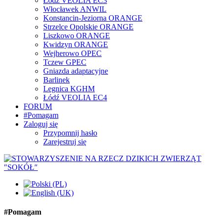
Łódź VEOLIA EC3
Włocławek ANWIL
Konstancin-Jeziorna ORANGE
Strzelce Opolskie ORANGE
Liszkowo ORANGE
Kwidzyn ORANGE
Wejherowo OPEC
Tczew GPEC
Gniazda adaptacyjne
Barlinek
Legnica KGHM
Łódź VEOLIA EC4
FORUM
#Pomagam
Zaloguj się
Przypomnij hasło
Zarejestruj się
#Pomagam