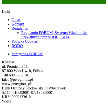
Linki
O nas
Kontakt
Regulamin
Regulamin FORUM, Systemu Wiadomości
Prywatnych oraz SHOUTBOX
Polityka Cookies
RODO
Peregrinus FORUM
Kontakt
ul. Promienna 11,
87-800 Włocławek, Polska
+48 608 36 56 46
falco@peregrinus.pl
www.peregrinus.pl
Bank Ochrony Środowiska: o/Włocławek
52 154010692001 872185350001
KRS: 0000133612
Więcej