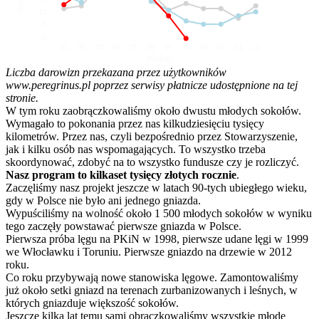
10
5
0
01
02
03
04
05
06
07
08
09
10
11
12
Miesiąc
Liczba darowizn przekazana przez użytkowników
www.peregrinus.pl poprzez serwisy płatnicze udostępnione na tej
stronie.
W tym roku zaobrączkowaliśmy około dwustu młodych sokołów.
Wymagało to pokonania przez nas kilkudziesięciu tysięcy
kilometrów. Przez nas, czyli bezpośrednio przez Stowarzyszenie,
jak i kilku osób nas wspomagających. To wszystko trzeba
skoordynować, zdobyć na to wszystko fundusze czy je rozliczyć.
Nasz program to kilkaset tysięcy złotych rocznie
.
Zaczęliśmy nasz projekt jeszcze w latach 90-tych ubiegłego wieku,
gdy w Polsce nie było ani jednego gniazda.
Wypuściliśmy na wolność około 1 500 młodych sokołów w wyniku
tego zaczęły powstawać pierwsze gniazda w Polsce.
Pierwsza próba lęgu na PKiN w 1998, pierwsze udane lęgi w 1999
we Włocławku i Toruniu. Pierwsze gniazdo na drzewie w 2012
roku.
Co roku przybywają nowe stanowiska lęgowe. Zamontowaliśmy
już około setki gniazd na terenach zurbanizowanych i leśnych, w
których gniazduje większość sokołów.
Jeszcze kilka lat temu sami obrączkowaliśmy wszystkie młode