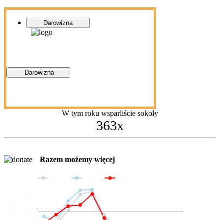
Darowizna
Darowizna
W tym roku wsparliście sokoły
363x
Razem możemy więcej
2024
2025
2026
200
100
Darowizny
36
20